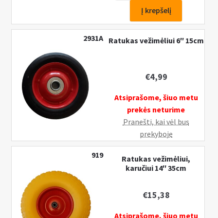
Pakėlimo
Į krepšelį
ir
pervežimo
2931A
Ratukas vežimėliui 6″ 15cm
platformų
rinkinys
€
4,99
Atsiprašome, šiuo metu
prekės neturime
Pranešti, kai vėl bus
prekyboje
919
Ratukas vežimėliui,
karučiui 14″ 35cm
€
15,38
Atsiprašome, šiuo metu