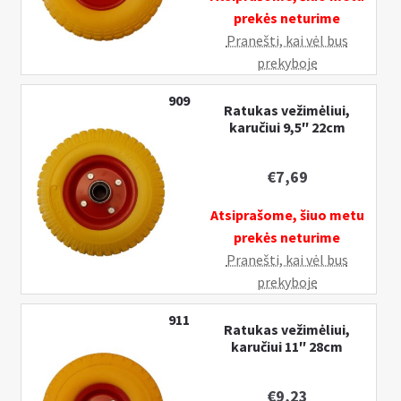
prekės neturime
Pranešti, kai vėl bus
prekyboje
909
Ratukas vežimėliui,
karučiui 9,5″ 22cm
€
7,69
Atsiprašome, šiuo metu
prekės neturime
Pranešti, kai vėl bus
prekyboje
911
Ratukas vežimėliui,
karučiui 11″ 28cm
€
9,23