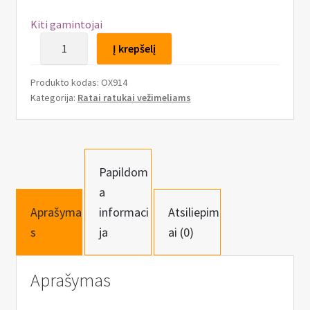
n
u
Kiti gamintojai
produkto
Į krepšelį
kiekis:
Ratas
Produkto kodas:
OX914
vežimėliui
Kategorija:
Ratai ratukai vežimeliams
12″
30cm
Papildom
a
Aprašyma
informaci
Atsiliepim
s
ja
ai (0)
Aprašymas