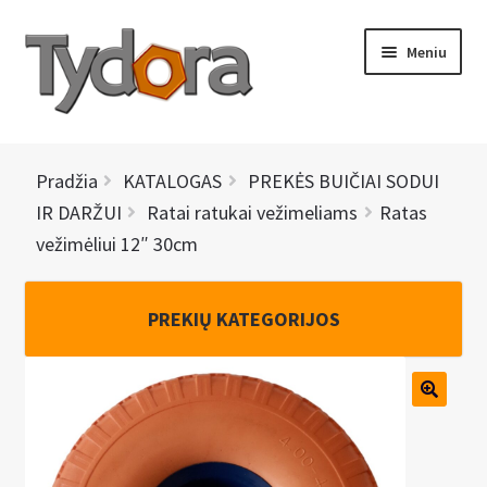
Pereiti
Pereiti
Meniu
prie
prie
meniu
turinio
PRADINIS
Pradžia
KATALOGAS
PREKĖS BUIČIAI SODUI
KATALOGAS
IR DARŽUI
Ratai ratukai vežimeliams
Ratas
vežimėliui 12″ 30cm
NAUJIENOS
AKCIJOS
PREKIŲ KATEGORIJOS
BRENDAI
I
KONTAKTAI
š
s