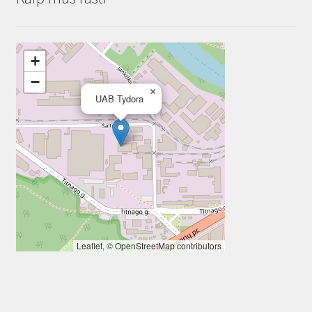
+
−
×
UAB Tydora
Leaflet
, ©
OpenStreetMap
contributors