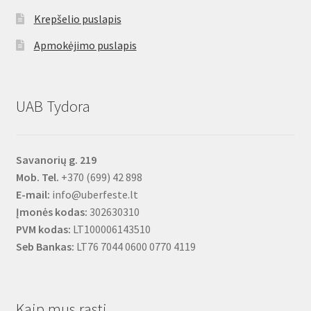
Krepšelio puslapis
Apmokėjimo puslapis
UAB Tydora
Savanorių g. 219
Mob. Tel.
+370 (699) 42 898
E-mail:
info@uberfeste.lt
Įmonės kodas:
302630310
PVM kodas:
LT100006143510
Seb Bankas:
LT76 7044 0600 0770 4119
Kaip mus rasti