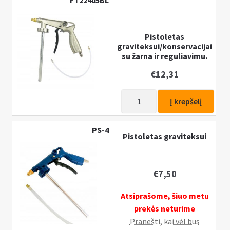
FT22405BL
Pristatymo informacija
k
l
I
MANO PASKYRA
e
Pistoletas
š
graviteksui/konservacijai
i
s
su žarna ir reguliavimu.
s
k
t
€
12,31
l
i
e
produkto
s
Į krepšelį
i
kiekis:
u
s
Pistoletas
b
t
PS-4
graviteksui/konservacijai
Pistoletas graviteksui
-
i
su
m
s
žarna
e
u
ir
€
7,50
n
b
reguliavimu.
u
-
Atsiprašome, šiuo metu
m
prekės neturime
e
Pranešti, kai vėl bus