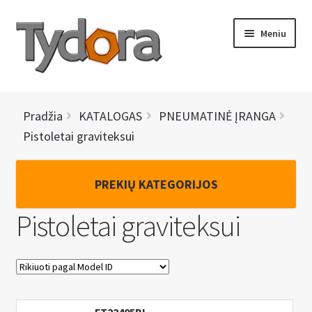
Pereiti
Pereiti
Meniu
prie
prie
meniu
turinio
PRADINIS
Pradžia
KATALOGAS
PNEUMATINĖ ĮRANGA
KATALOGAS
Pistoletai graviteksui
NAUJIENOS
PREKIŲ KATEGORIJOS
AKCIJOS
Pistoletai graviteksui
BRENDAI
I
KONTAKTAI
š
s