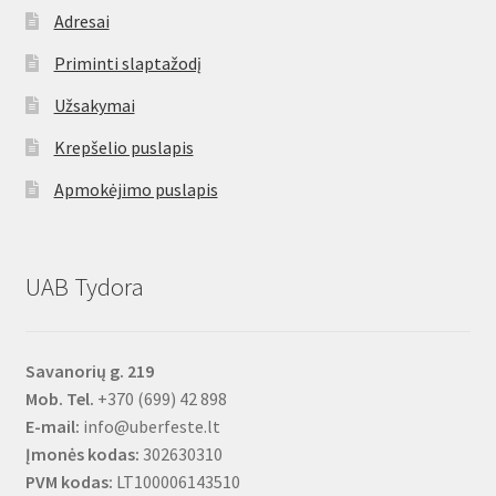
Adresai
Priminti slaptažodį
Užsakymai
Krepšelio puslapis
Apmokėjimo puslapis
UAB Tydora
Savanorių g. 219
Mob. Tel.
+370 (699) 42 898
E-mail:
info@uberfeste.lt
Įmonės kodas:
302630310
PVM kodas:
LT100006143510