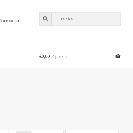
formacija
€
0,00
0 prekių