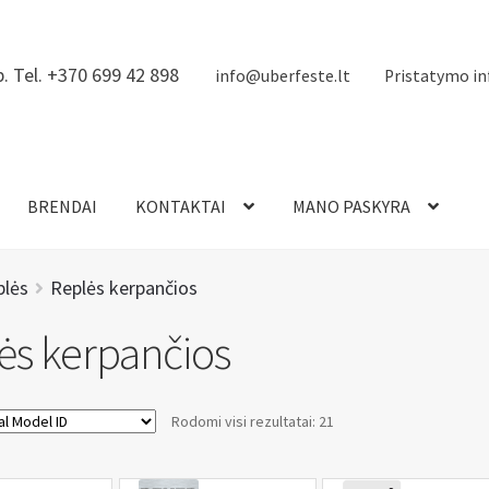
. Tel. +370 699 42 898
info@uberfeste.lt
Pristatymo in
BRENDAI
KONTAKTAI
MANO PASKYRA
plės
Replės kerpančios
ės kerpančios
Rodomi visi rezultatai: 21