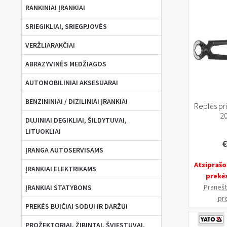
RANKINIAI ĮRANKIAI
SRIEGIKLIAI, SRIEGPJOVĖS
VERŽLIARAKČIAI
ABRAZYVINĖS MEDŽIAGOS
AUTOMOBILINIAI AKSESUARAI
BENZININIAI / DIZILINIAI ĮRANKIAI
Replės pri
2
DUJINIAI DEGIKLIAI, ŠILDYTUVAI,
LITUOKLIAI
€
ĮRANGA AUTOSERVISAMS
Atsiprašo
ĮRANKIAI ELEKTRIKAMS
prekė
Pranešti
ĮRANKIAI STATYBOMS
pr
PREKĖS BUIČIAI SODUI IR DARŽUI
PROŽEKTORIAI, ŽIBINTAI, ŠVIESTUVAI,