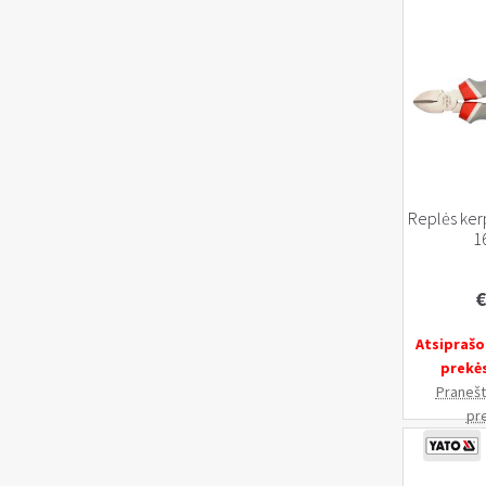
mm
CRV
Replės ker
1
€
Atsiprašo
prekė
Pranešti
pr