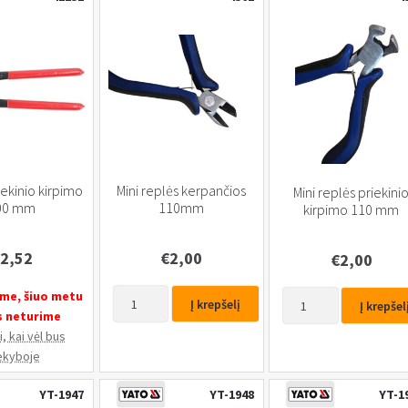
ekinio kirpimo
Mini replės kerpančios
Mini replės priekini
00 mm
110mm
kirpimo 110 mm
2,52
€
2,00
€
2,00
produkto
me, šiuo metu
produkto
Į krepšelį
Į krepšel
kiekis:
s neturime
kiekis:
Mini
, kai vėl bus
Mini
replės
ekyboje
replės
kerpančios
priekinio
YT-1947
YT-1948
YT-1
110mm
kirpimo