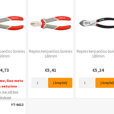
mm
CRV
pančios šoninės
Replės kerpančios šoninės
Replės kerpančios šon
60mm
180mm
180mm
4,73
€
5,41
€
5,24
produkto
produkto
me, šiuo metu
Į krepšelį
Į krepšel
kiekis:
kiekis:
s neturime
Replės
Replės
, kai vėl bus
kerpančios
kerpančios
ekyboje
šoninės
šoninės
YT-6612
180mm
180mm