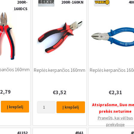
200R-
200R-160KN
40
160DCS
rpančios 160mm
Replės kerpančios 160mm
Replės kerpančios 1
2,79
€
3,52
€
2,31
produkto
Atsiprašome, šiuo m
Į krepšelį
Į krepšelį
kiekis:
prekės neturime
Replės
Pranešti, kai vėl bus
s
kerpančios
prekyboje
160mm
41152
4561
4