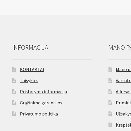
INFORMACIJA
MANO P
KONTAKTAI
Mano p
Taisyklės
Vartoto
Pristatymo informacija
Adresai
Grąžinimo garantijos
Primint
Privatumo politika
Užsaky
Krepšel