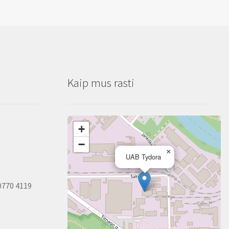
Kaip mus rasti
+
−
×
UAB Tydora
0770 4119