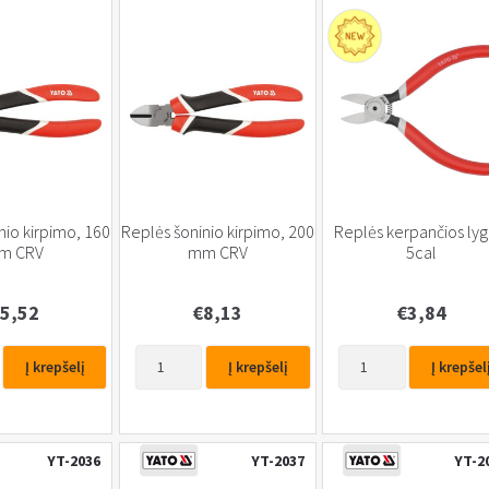
110
mm
nio kirpimo, 160
Replės šoninio kirpimo, 200
Replės kerpančios lyg
m CRV
mm CRV
5cal
5,52
€
8,13
€
3,84
produkto
produkto
Į krepšelį
Į krepšelį
Į krepšel
kiekis:
kiekis:
Replės
Replės
šoninio
kerpančios
kirpimo,
lygios
YT-2036
YT-2037
YT-2
200
5cal