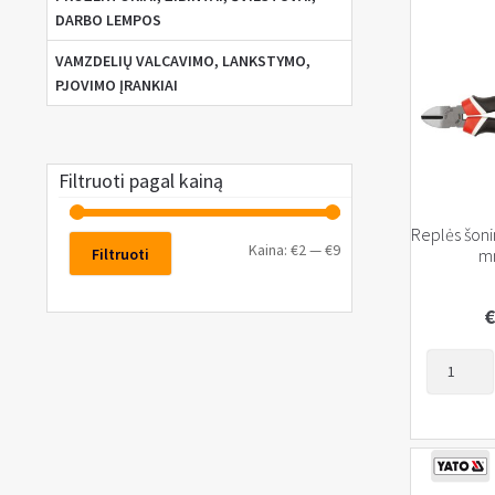
DARBO LEMPOS
VAMZDELIŲ VALCAVIMO, LANKSTYMO,
PJOVIMO ĮRANKIAI
Filtruoti pagal kainą
Replės šoni
Kaina:
€2
—
€9
Filtruoti
m
€
produkto
kiekis:
Replės
šoninio
kirpimo,
160