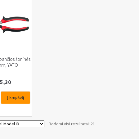
pančios šoninės
mm, YATO
5,30
Į krepšelį
s
Rodomi visi rezultatai: 21