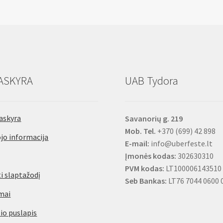
ASKYRA
UAB Tydora
askyra
Savanorių g. 219
Mob. Tel.
+370 (699) 42 898
jo informacija
E-mail:
info@uberfeste.lt
Įmonės kodas:
302630310
PVM kodas:
LT100006143510
i slaptažodį
Seb Bankas:
LT76 7044 0600 
mai
io puslapis