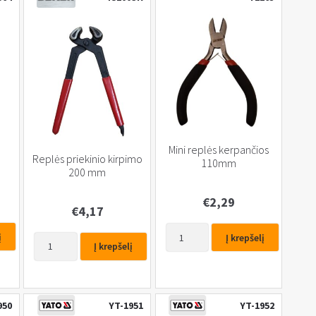
o
Mini replės kerpančios
Replės priekinio kirpimo
110mm
200 mm
€
2,29
€
4,17
produkto
į
Į krepšelį
produkto
kiekis:
Į krepšelį
kiekis:
Mini
Replės
replės
priekinio
kerpančios
kirpimo
950
YT-1951
YT-1952
110mm