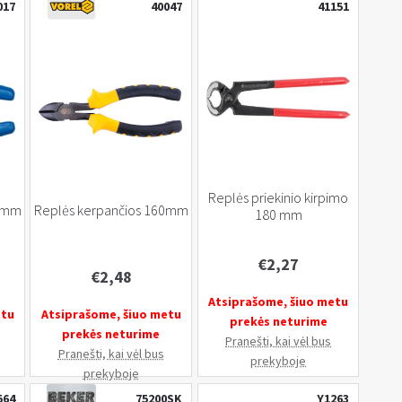
017
40047
41151
Replės priekinio kirpimo
60mm
Replės kerpančios 160mm
180 mm
€
2,27
€
2,48
Atsiprašome, šiuo metu
etu
Atsiprašome, šiuo metu
prekės neturime
prekės neturime
Pranešti, kai vėl bus
Pranešti, kai vėl bus
prekyboje
prekyboje
564
75200SK
Y1263