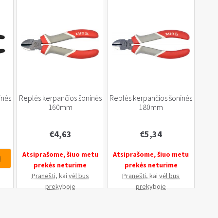
inės
Replės kerpančios šoninės
Replės kerpančios šoninės
160mm
180mm
€
4,63
€
5,34
Atsiprašome, šiuo metu
Atsiprašome, šiuo metu
į
prekės neturime
prekės neturime
Pranešti, kai vėl bus
Pranešti, kai vėl bus
prekyboje
prekyboje