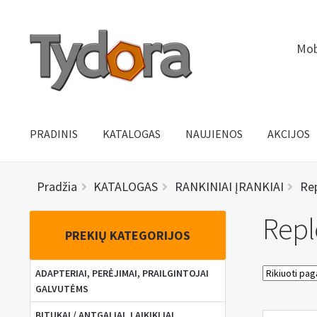
Pereiti
Pereiti
Mob
prie
prie
meniu
turinio
PRADINIS
KATALOGAS
NAUJIENOS
AKCIJOS
Pradžia
KATALOGAS
RANKINIAI ĮRANKIAI
Re
Repl
PREKIŲ KATEGORIJOS
ADAPTERIAI, PERĖJIMAI, PRAILGINTOJAI
GALVUTĖMS
BITUKAI / ANTGALIAI, LAIKIKLIAI