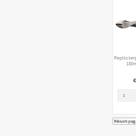
Replės ker
180
€
produkto
kiekis:
Replės
kerpančio
šoninės
180mm,
YATO