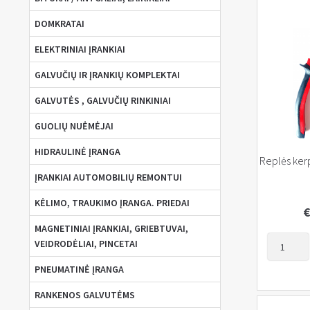
DOMKRATAI
ELEKTRINIAI ĮRANKIAI
GALVUČIŲ IR ĮRANKIŲ KOMPLEKTAI
GALVUTĖS , GALVUČIŲ RINKINIAI
GUOLIŲ NUĖMĖJAI
HIDRAULINĖ ĮRANGA
Replės ke
ĮRANKIAI AUTOMOBILIŲ REMONTUI
KĖLIMO, TRAUKIMO ĮRANGA. PRIEDAI
€
MAGNETINIAI ĮRANKIAI, GRIEBTUVAI,
produkto
VEIDRODĖLIAI, PINCETAI
kiekis:
PNEUMATINĖ ĮRANGA
Replės
kerpančio
RANKENOS GALVUTĖMS
160mm