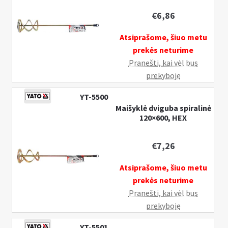
€
6,86
Atsiprašome, šiuo metu
prekės neturime
Pranešti, kai vėl bus
prekyboje
YT-5500
Maišyklė dviguba spiralinė
120×600, HEX
€
7,26
Atsiprašome, šiuo metu
prekės neturime
Pranešti, kai vėl bus
prekyboje
YT-5501