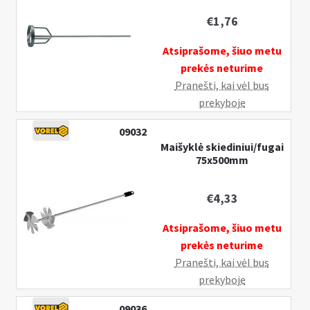
n
u
€
1,76
Atsiprašome, šiuo metu
prekės neturime
Pranešti, kai vėl bus
prekyboje
09032
Maišyklė skiediniui/fugai
75x500mm
€
4,33
Atsiprašome, šiuo metu
prekės neturime
Pranešti, kai vėl bus
prekyboje
09036