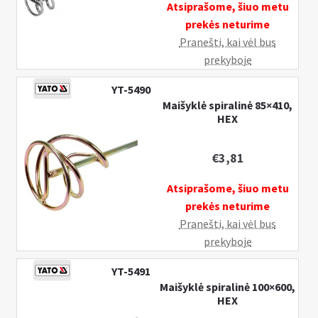
Atsiprašome, šiuo metu
prekės neturime
Pranešti, kai vėl bus
prekyboje
YT-5490
Maišyklė spiralinė 85×410,
HEX
€
3,81
Atsiprašome, šiuo metu
prekės neturime
Pranešti, kai vėl bus
prekyboje
YT-5491
Maišyklė spiralinė 100×600,
HEX