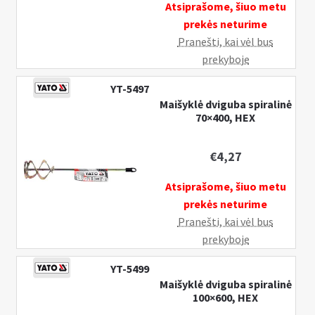
Atsiprašome, šiuo metu
prekės neturime
Pranešti, kai vėl bus
prekyboje
YT-5497
Maišyklė dviguba spiralinė
70×400, HEX
€
4,27
Atsiprašome, šiuo metu
prekės neturime
Pranešti, kai vėl bus
prekyboje
YT-5499
Maišyklė dviguba spiralinė
100×600, HEX