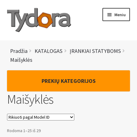
Pereiti
Pereiti
Meniu
prie
prie
meniu
turinio
PRADINIS
Pradžia
KATALOGAS
ĮRANKIAI STATYBOMS
KATALOGAS
Maišyklės
NAUJIENOS
PREKIŲ KATEGORIJOS
AKCIJOS
Maišyklės
BRENDAI
I
KONTAKTAI
š
Rodoma 1–25 iš 29
s