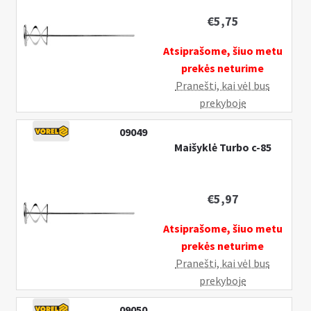
€
5,75
Atsiprašome, šiuo metu
prekės neturime
Pranešti, kai vėl bus
prekyboje
09049
Maišyklė Turbo c-85
€
5,97
Atsiprašome, šiuo metu
prekės neturime
Pranešti, kai vėl bus
prekyboje
09050