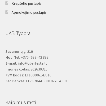
Krepšelio puslapis
Apmokėjimo puslapis
UAB Tydora
Savanorių g. 219
Mob. Tel.
+370 (699) 42 898
E-mail:
info@uberfeste.lt
Įmonės kodas:
302630310
PVM kodas:
LT100006143510
Seb Bankas:
LT76 7044 0600 0770 4119
Kaip mus rasti