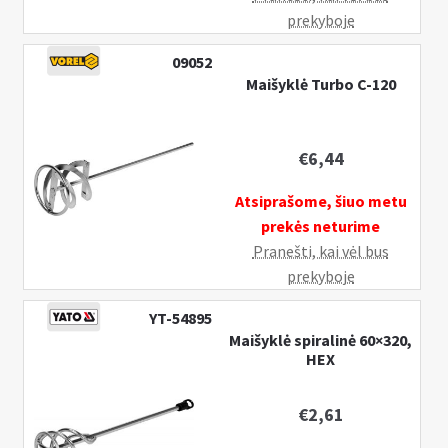
prekyboje
09052
Maišyklė Turbo C-120
€
6,44
Atsiprašome, šiuo metu
prekės neturime
Pranešti, kai vėl bus
prekyboje
YT-54895
Maišyklė spiralinė 60×320,
HEX
€
2,61