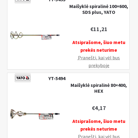
Maišyklė spiralinė 100×600,
SDS plus, YATO
€
11,21
Atsiprašome, šiuo metu
prekės neturime
Pranešti, kai vėl bus
prekyboje
YT-5494
Maišyklė spiralinė 80×400,
HEX
€
4,17
Atsiprašome, šiuo metu
prekės neturime
Pranešti, kai vėl bus