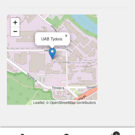
+
−
×
UAB Tydora
Leaflet
, ©
OpenStreetMap
contributors
0