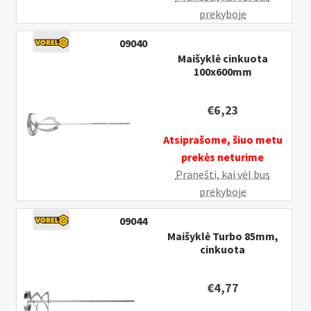
prekyboje
09040
Maišyklė cinkuota
100x600mm
€
6,23
Atsiprašome, šiuo metu
prekės neturime
Pranešti, kai vėl bus
prekyboje
09044
Maišyklė Turbo 85mm,
cinkuota
€
4,77