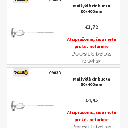
Maišyklė cinkuota
60x400mm
€
3,72
Atsiprašome, šiuo metu
prekės neturime
Pranešti, kai vėl bus
prekyboje
09038
Maišyklė cinkuota
80x400mm
€
4,45
Atsiprašome, šiuo metu
prekės neturime
Pranešti, kai vėl bus