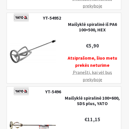
prekyboje
YT-54952
Maišyklė spiralinė iš PA6
100×500, HEX
€
5,90
Atsiprašome, šiuo metu
prekės neturime
Pranešti, kai vėl bus
prekyboje
YT-5496
Maišyklė spiralinė 100×600,
SDS plus, YATO
€
11,15