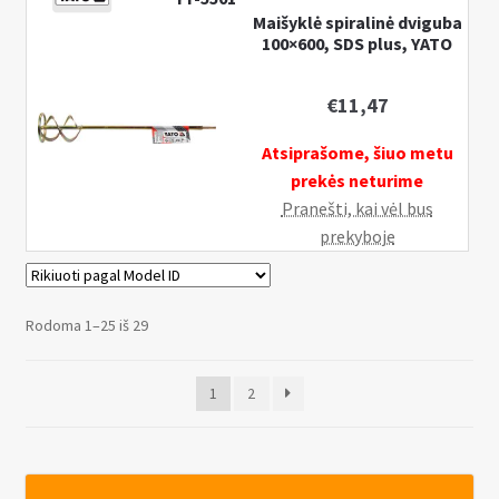
Maišyklė spiralinė dviguba
100×600, SDS plus, YATO
€
11,47
Atsiprašome, šiuo metu
prekės neturime
Pranešti, kai vėl bus
prekyboje
Rodoma 1–25 iš 29
1
2