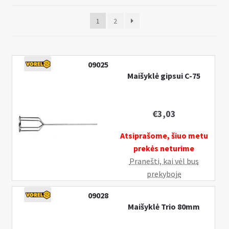
Pristatymo informacija
k
1
2
l
I
MANO PASKYRA
e
š
i
s
s
k
09025
t
Maišyklė gipsui C-75
l
i
e
s
i
u
€
3,03
s
b
t
Atsiprašome, šiuo metu
-
i
prekės neturime
m
s
Pranešti, kai vėl bus
e
u
prekyboje
n
b
u
-
09028
m
Maišyklė Trio 80mm
e