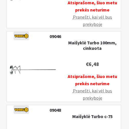
Atsiprašome, šiuo metu
prekės neturime
Pranešti, kai vėl bus
prekyboje
09046
Maišyklė Turbo 100mm,
cinkuota
€
6,48
Atsiprašome, šiuo metu
prekės neturime
Pranešti, kai vėl bus
prekyboje
09048
Maišyklė Turbo c-75