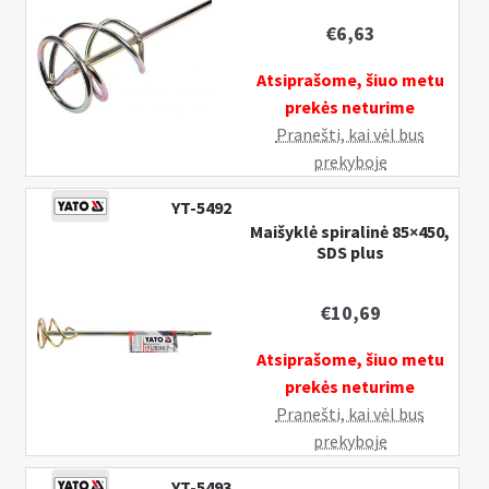
€
6,63
Atsiprašome, šiuo metu
prekės neturime
Pranešti, kai vėl bus
prekyboje
YT-5492
Maišyklė spiralinė 85×450,
SDS plus
€
10,69
Atsiprašome, šiuo metu
prekės neturime
Pranešti, kai vėl bus
prekyboje
YT-5493