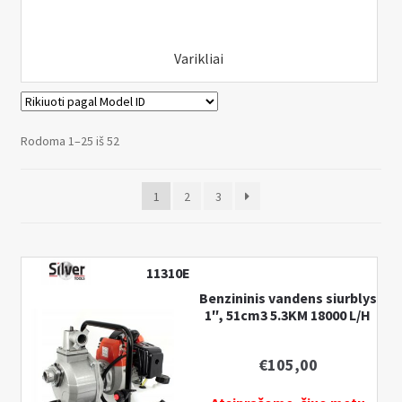
Varikliai
Rodoma 1–25 iš 52
1
2
3
11310E
Benzininis vandens siurblys
1″, 51cm3 5.3KM 18000 L/H
€
105,00