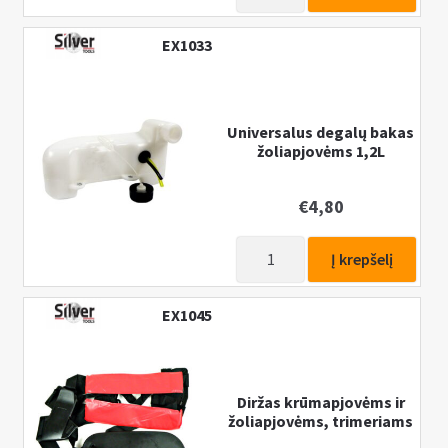
kiekis:
Universalus
EX1033
degalų
bakas
benzininėms
krūmapjovėms
Universalus degalų bakas
žoliapjovėms 1,2L
ir
žoliapjovėms
T-
€
4,80
2
produkto
Į krepšelį
kiekis:
Universalus
EX1045
degalų
bakas
žoliapjovėms
1,2L
Diržas krūmapjovėms ir
žoliapjovėms, trimeriams