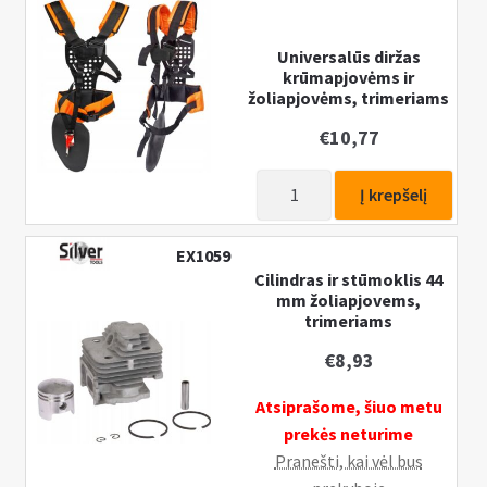
trimeriams
Universalūs diržas
krūmapjovėms ir
žoliapjovėms, trimeriams
€
10,77
produkto
Į krepšelį
kiekis:
Universalūs
EX1059
diržas
Cilindras ir stūmoklis 44
krūmapjovėms
mm žoliapjovems,
ir
trimeriams
žoliapjovėms,
€
8,93
trimeriams
Atsiprašome, šiuo metu
prekės neturime
Pranešti, kai vėl bus