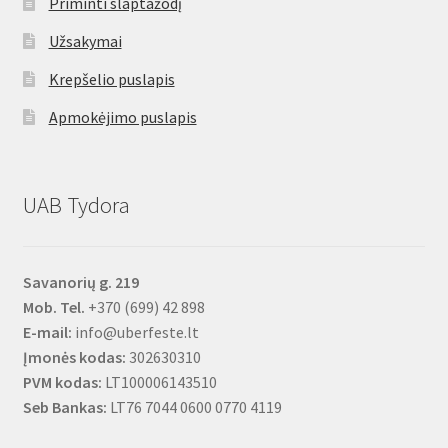
Priminti slaptažodį
Užsakymai
Krepšelio puslapis
Apmokėjimo puslapis
UAB Tydora
Savanorių g. 219
Mob. Tel.
+370 (699) 42 898
E-mail:
info@uberfeste.lt
Įmonės kodas:
302630310
PVM kodas:
LT100006143510
Seb Bankas:
LT76 7044 0600 0770 4119