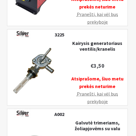
prekės neturime
Pranešti, kai vėl bus
prekyboje
3225
Kairysis generatoriaus
ventilis/kranelis
€
3,50
Atsiprašome, šiuo metu
prekės neturime
Pranešti, kai vėl bus
prekyboje
A002
Galvutė trimeriams,
žoliapjovėms su valu