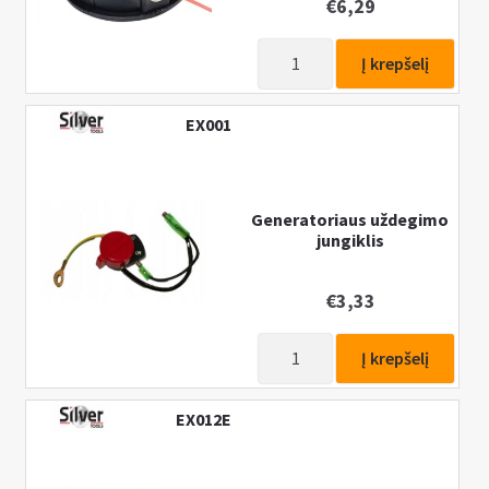
€
6,29
produkto
Į krepšelį
kiekis:
Galvutė
EX001
trimeriams,
žoliapjovėms
DM034
Generatoriaus uždegimo
jungiklis
€
3,33
produkto
Į krepšelį
kiekis:
Generatoriaus
EX012E
uždegimo
jungiklis