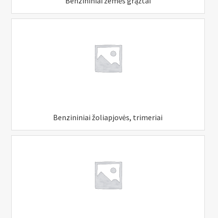
Benzininiai žemės grąžtai
Benzininiai žoliapjovės, trimeriai