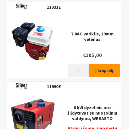
7.0AG
11331E
variklis,
20mm
velenas
7.0AG variklis, 19mm
velenas
€
105,00
produkto
Į krepšelį
kiekis:
7.0AG
11990E
variklis,
19mm
velenas
8 kW dyzelinis oro
šildytuvas su nuotoliniu
valdymu, WEBASTO
Atsiprašome, šiuo metu