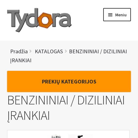
Pereiti
Pereiti
Meniu
prie
prie
meniu
turinio
PRADINIS
Pradžia
KATALOGAS
BENZININIAI / DIZILINIAI
KATALOGAS
ĮRANKIAI
NAUJIENOS
PREKIŲ KATEGORIJOS
AKCIJOS
BENZININIAI / DIZILINIAI
BRENDAI
ĮRANKIAI
I
KONTAKTAI
š
s