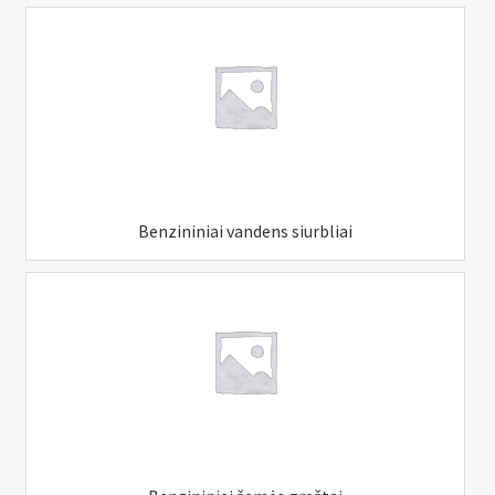
n
u
Benzininiai vandens siurbliai