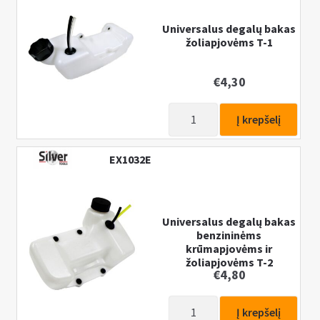
Universalus degalų bakas
žoliapjovėms T-1
€
4,30
produkto
Į krepšelį
kiekis:
Universalus
EX1032E
degalų
bakas
žoliapjovėms
T-
Universalus degalų bakas
benzininėms
1
krūmapjovėms ir
žoliapjovėms T-2
€
4,80
produkto
Į krepšelį