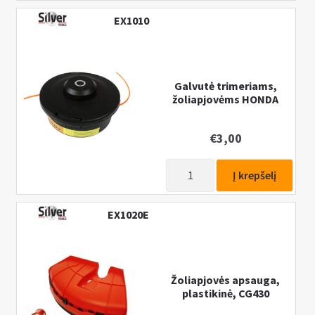
Karbiuratorius
EX1010
su
kranelių
HONDA
GX160
Galvutė trimeriams,
-
žoliapjovėms HONDA
GX200,
5,5–
€
3,00
6,5
AG
produkto
Į krepšelį
kiekis:
Galvutė
EX1020E
trimeriams,
žoliapjovėms
HONDA
Žoliapjovės apsauga,
plastikinė, CG430