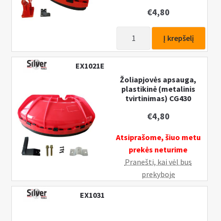
€
4,80
produkto
Į krepšelį
kiekis:
Žoliapjovės
EX1021E
apsauga,
Žoliapjovės apsauga,
plastikinė,
plastikinė (metalinis
CG430
tvirtinimas) CG430
€
4,80
Atsiprašome, šiuo metu
prekės neturime
Pranešti, kai vėl bus
prekyboje
EX1031