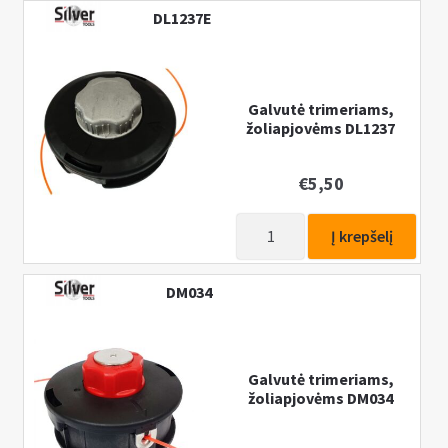
Galvutė
DL1237E
trimeriams,
žoliapjovėms
Galvutė trimeriams,
žoliapjovėms DL1237
€
5,50
produkto
Į krepšelį
kiekis:
Galvutė
DM034
trimeriams,
žoliapjovėms
DL1237
Galvutė trimeriams,
žoliapjovėms DM034