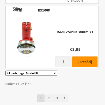
prekyboje
EX1068
Reduktorius 28mm 7T
€
8,99
produkto
Į krepšelį
kiekis:
Reduktorius
28mm
7T
Rodoma 1–25 iš 52
1
2
3