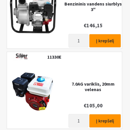
Benzininis vandens siurblys
3″
€
146,15
produkto
Į krepšelį
kiekis:
Benzininis
11330E
vandens
siurblys
3"
7.0AG variklis, 20mm
velenas
€
105,00
produkto
Į krepšelį
kiekis: