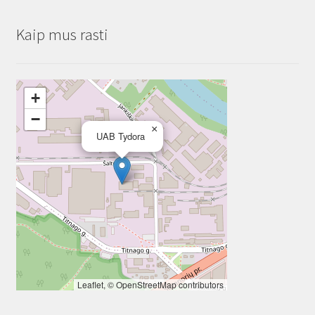
Kaip mus rasti
+
−
×
UAB Tydora
Leaflet
, ©
OpenStreetMap
contributors