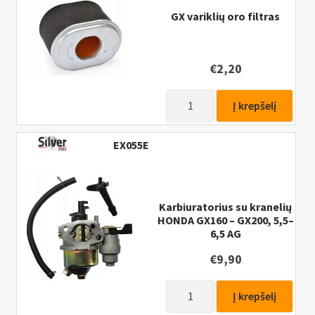
GX variklių oro filtras
€
2,20
produkto
Į krepšelį
kiekis:
GX
EX055E
variklių
oro
filtras
Karbiuratorius su kranelių
HONDA GX160 – GX200, 5,5–
6,5 AG
€
9,90
produkto
Į krepšelį
kiekis: