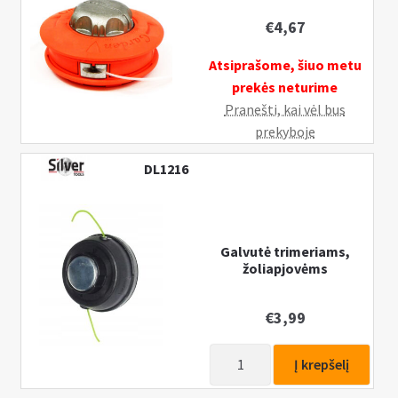
€
4,67
Atsiprašome, šiuo metu
prekės neturime
Pranešti, kai vėl bus
prekyboje
DL1216
Galvutė trimeriams,
žoliapjovėms
€
3,99
produkto
Į krepšelį
kiekis: