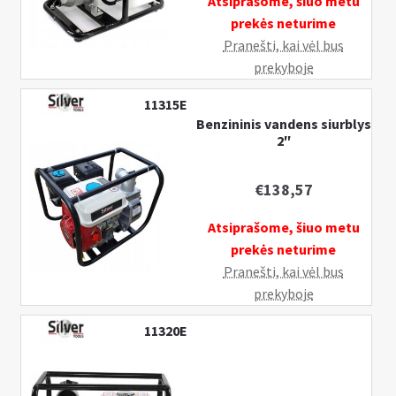
Atsiprašome, šiuo metu
prekės neturime
Pranešti, kai vėl bus
prekyboje
11315E
Benzininis vandens siurblys
2″
€
138,57
Atsiprašome, šiuo metu
prekės neturime
Pranešti, kai vėl bus
prekyboje
11320E