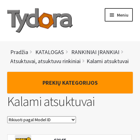
Pereiti
Pereiti
Meniu
prie
prie
meniu
turinio
PRADINIS
Pradžia
KATALOGAS
RANKINIAI ĮRANKIAI
KATALOGAS
Atsuktuvai, atsuktuvu rinkiniai
Kalami atsuktuvai
NAUJIENOS
PREKIŲ KATEGORIJOS
AKCIJOS
Kalami atsuktuvai
BRENDAI
I
KONTAKTAI
š
s