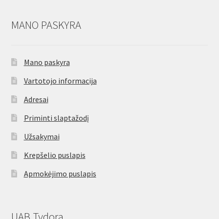
MANO PASKYRA
Mano paskyra
Vartotojo informacija
Adresai
Priminti slaptažodį
Užsakymai
Krepšelio puslapis
Apmokėjimo puslapis
UAB Tydora