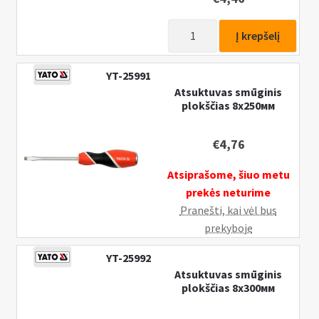
produkto
Į krepšelį
kiekis:
Atsuktuvas
YT-25991
smūginis
Atsuktuvas smūginis
plokščias
plokščias 8х250мм
8х200мм
€
4,76
Atsiprašome, šiuo metu
prekės neturime
Pranešti, kai vėl bus
prekyboje
YT-25992
Atsuktuvas smūginis
plokščias 8х300мм