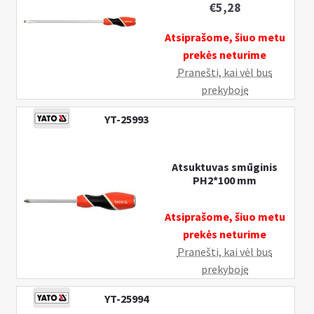
€
5,28
Atsiprašome, šiuo metu
prekės neturime
Pranešti, kai vėl bus
prekyboje
YT-25993
Atsuktuvas smūginis
PH2*100 mm
Atsiprašome, šiuo metu
prekės neturime
Pranešti, kai vėl bus
prekyboje
YT-25994