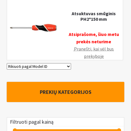
Atsuktuvas smūginis
PH2*150 mm
Atsiprašome, šiuo metu
prekės neturime
Pranešti, kai vėl bus
prekyboje
PREKIŲ KATEGORIJOS
Filtruoti pagal kainą