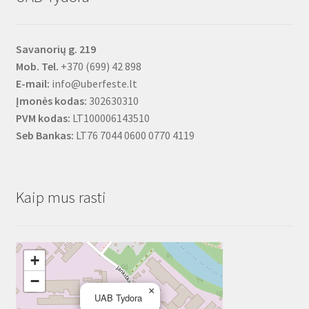
Savanorių g. 219
Mob. Tel.
+370 (699) 42 898
E-mail:
info@uberfeste.lt
Įmonės kodas:
302630310
PVM kodas:
LT100006143510
Seb Bankas:
LT76 7044 0600 0770 4119
Kaip mus rasti
+
−
×
UAB Tydora