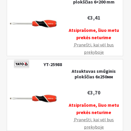
plokščias 6×200 mm
6x150
mm
€
3,41
Atsiprašome, šiuo metu
prekės neturime
Pranešti, kai vėl bus
prekyboje
YT-25988
Atsuktuvas smūginis
plokščias 6х250мм
€
3,70
Atsiprašome, šiuo metu
prekės neturime
Pranešti, kai vėl bus
prekyboje