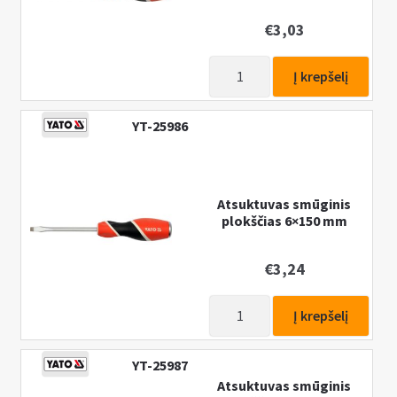
€
3,03
produkto
Į krepšelį
kiekis:
Kalamas
YT-25986
atsuktuvas
6x100mm
Atsuktuvas smūginis
plokščias 6×150 mm
€
3,24
produkto
Į krepšelį
kiekis:
Atsuktuvas
YT-25987
smūginis
Atsuktuvas smūginis
plokščias