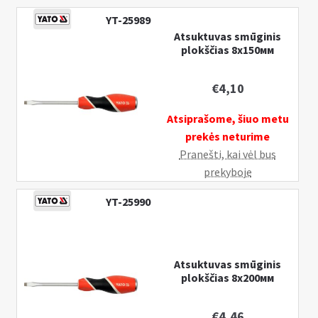
YT-25989
Atsuktuvas smūginis
plokščias 8х150мм
€
4,10
Atsiprašome, šiuo metu
prekės neturime
Pranešti, kai vėl bus
prekyboje
YT-25990
Atsuktuvas smūginis
plokščias 8х200мм
€
4,46