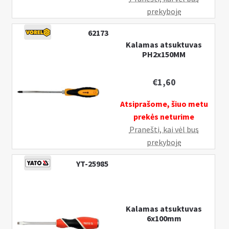
n
prekyboje
u
62173
Kalamas atsuktuvas
PH2x150MM
€
1,60
Atsiprašome, šiuo metu
prekės neturime
Pranešti, kai vėl bus
prekyboje
YT-25985
Kalamas atsuktuvas
6x100mm