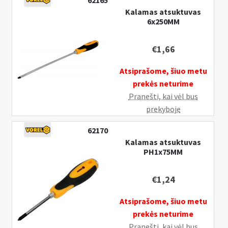
62165
Pristatymo informacija
k
Kalamas atsuktuvas
6x250MM
l
I
MANO PASKYRA
e
š
i
€
1,66
s
s
k
Atsiprašome, šiuo metu
t
l
prekės neturime
i
e
Pranešti, kai vėl bus
s
i
prekyboje
u
s
b
t
62170
-
i
Kalamas atsuktuvas
m
PH1x75MM
s
e
u
n
b
€
1,24
u
-
Atsiprašome, šiuo metu
m
prekės neturime
e
Pranešti, kai vėl bus