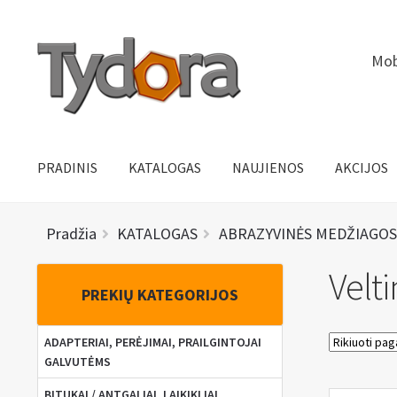
Pereiti
Pereiti
Mob
prie
prie
meniu
turinio
PRADINIS
KATALOGAS
NAUJIENOS
AKCIJOS
Pradžia
KATALOGAS
ABRAZYVINĖS MEDŽIAGOS
Velti
PREKIŲ KATEGORIJOS
ADAPTERIAI, PERĖJIMAI, PRAILGINTOJAI
GALVUTĖMS
BITUKAI / ANTGALIAI, LAIKIKLIAI