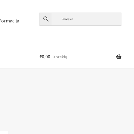
formacija
€
0,00
0 prekių