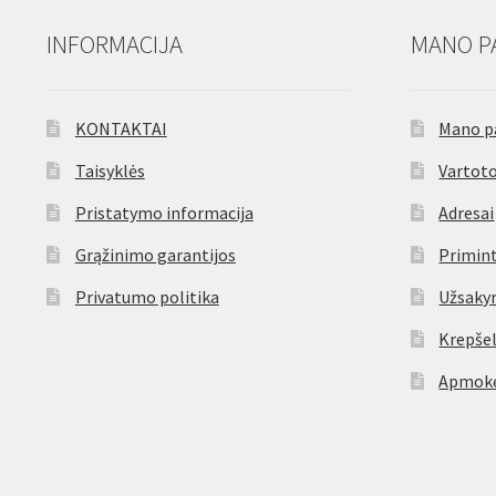
INFORMACIJA
MANO P
KONTAKTAI
Mano p
Taisyklės
Vartoto
Pristatymo informacija
Adresai
Grąžinimo garantijos
Primint
Privatumo politika
Užsaky
Krepšel
Apmokė