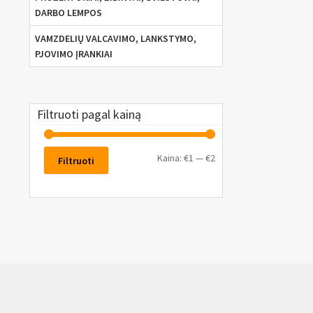
DARBO LEMPOS
VAMZDELIŲ VALCAVIMO, LANKSTYMO,
PJOVIMO ĮRANKIAI
Filtruoti pagal kainą
Kaina:
€1
—
€2
Filtruoti