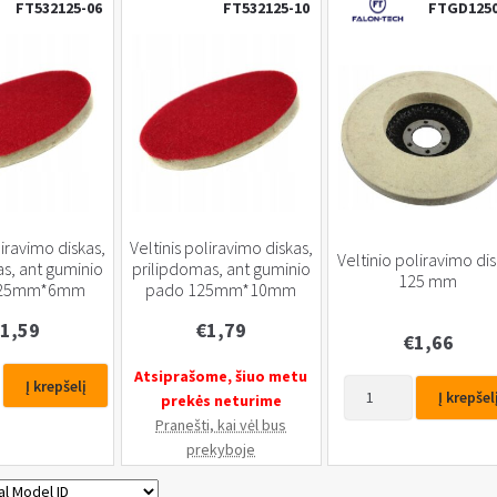
FT532125-06
FT532125-10
FTGD125
liravimo diskas,
Veltinis poliravimo diskas,
Veltinio poliravimo di
s, ant guminio
prilipdomas, ant guminio
125 mm
125mm*6mm
pado 125mm*10mm
1,59
€
1,79
€
1,66
Atsiprašome, šiuo metu
Į krepšelį
produkto
Į krepšel
prekės neturime
kiekis:
Pranešti, kai vėl bus
Veltinio
o
prekyboje
poliravimo
diskas