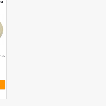
08F
skas
į