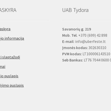
ASKYRA
UAB Tydora
askyra
Savanorių g. 219
Mob. Tel.
+370 (699) 42 898
jo informacija
E-mail:
info@uberfeste.lt
Įmonės kodas:
302630310
PVM kodas:
LT100006143510
i slaptažodį
Seb Bankas:
LT76 7044 0600 
mai
io puslapis
jimo puslapis