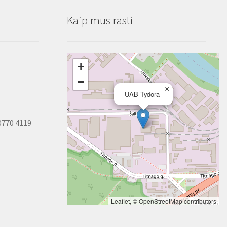
Kaip mus rasti
+
−
×
UAB Tydora
0770 4119
Leaflet
, ©
OpenStreetMap
contributors