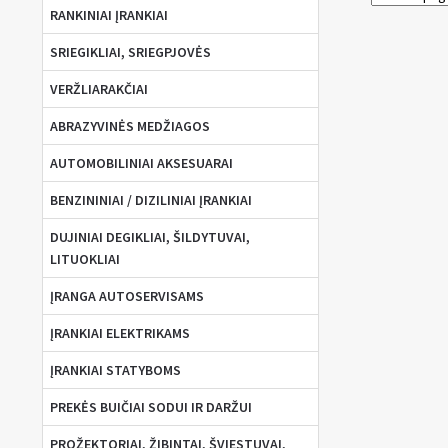
prilipdom
RANKINIAI ĮRANKIAI
ant
guminio
SRIEGIKLIAI, SRIEGPJOVĖS
pado
125mm*6
VERŽLIARAKČIAI
ABRAZYVINĖS MEDŽIAGOS
AUTOMOBILINIAI AKSESUARAI
BENZININIAI / DIZILINIAI ĮRANKIAI
DUJINIAI DEGIKLIAI, ŠILDYTUVAI,
LITUOKLIAI
ĮRANGA AUTOSERVISAMS
ĮRANKIAI ELEKTRIKAMS
ĮRANKIAI STATYBOMS
PREKĖS BUIČIAI SODUI IR DARŽUI
PROŽEKTORIAI, ŽIBINTAI, ŠVIESTUVAI,