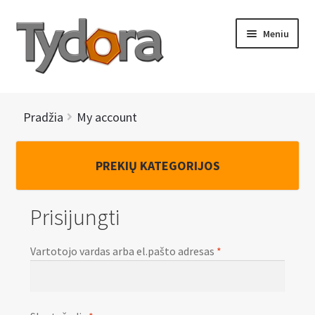
Pereiti
Pereiti
Meniu
prie
prie
meniu
turinio
PRADINIS
Pradžia
My account
KATALOGAS
PREKIŲ KATEGORIJOS
NAUJIENOS
AKCIJOS
Prisijungti
BRENDAI
Vartotojo vardas arba el.pašto adresas
*
I
KONTAKTAI
š
s