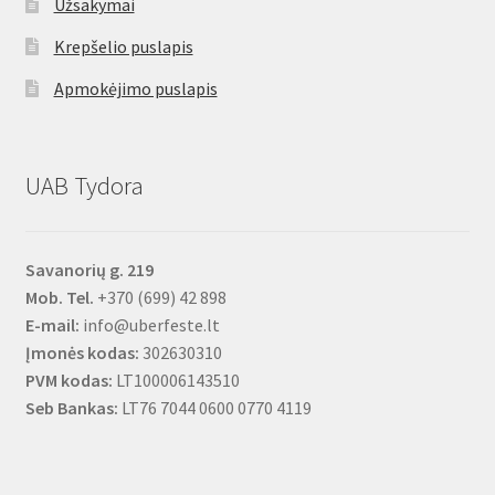
Užsakymai
Krepšelio puslapis
Apmokėjimo puslapis
UAB Tydora
Savanorių g. 219
Mob. Tel.
+370 (699) 42 898
E-mail:
info@uberfeste.lt
Įmonės kodas:
302630310
PVM kodas:
LT100006143510
Seb Bankas:
LT76 7044 0600 0770 4119