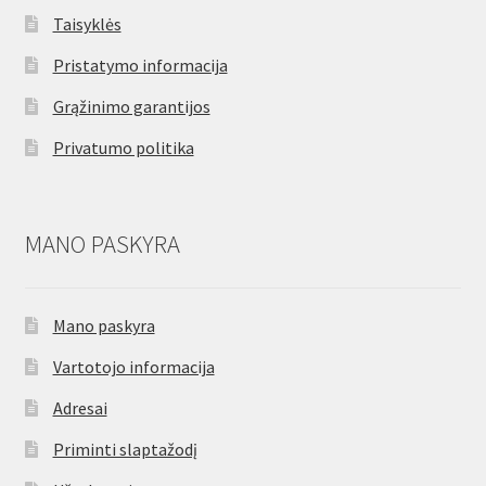
n
Taisyklės
u
Pristatymo informacija
Grąžinimo garantijos
Privatumo politika
MANO PASKYRA
Mano paskyra
Vartotojo informacija
Adresai
Priminti slaptažodį