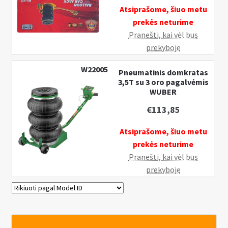
Atsiprašome, šiuo metu
prekės neturime
Pranešti, kai vėl bus
prekyboje
W22005
Pneumatinis domkratas
3,5T su 3 oro pagalvėmis
WUBER
€
113,85
Atsiprašome, šiuo metu
prekės neturime
Pranešti, kai vėl bus
prekyboje