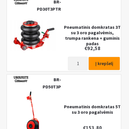
BR-
PD30T3PTR
Pneumatinis domkratas 3T
su 3 oro pagalvėmis,
trumpa rankena + guminis
padas
€
92,58
produkto
Į krepšelį
kiekis:
Pneumatinis
BR-
domkratas
PD50T3P
3T
su
3
Pneumatinis domkratas 5T
oro
su 3 oro pagalvėmis
pagalvėmis,
trumpa
€
153,80