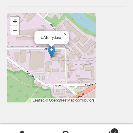
+
−
×
UAB Tydora
Leaflet
, ©
OpenStreetMap
contributors
0