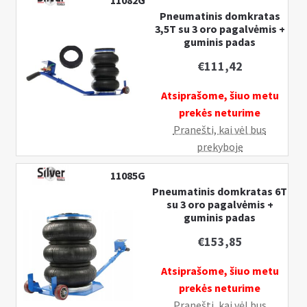
11082G
Pristatymo informacija
k
Pneumatinis domkratas
3,5T su 3 oro pagalvėmis +
l
I
MANO PASKYRA
guminis padas
e
š
i
€
111,42
s
s
k
Atsiprašome, šiuo metu
t
l
prekės neturime
i
e
Pranešti, kai vėl bus
s
i
prekyboje
u
s
b
t
11085G
-
i
Pneumatinis domkratas 6T
m
su 3 oro pagalvėmis +
s
guminis padas
e
u
n
b
€
153,85
u
-
Atsiprašome, šiuo metu
m
prekės neturime
e
Pranešti, kai vėl bus