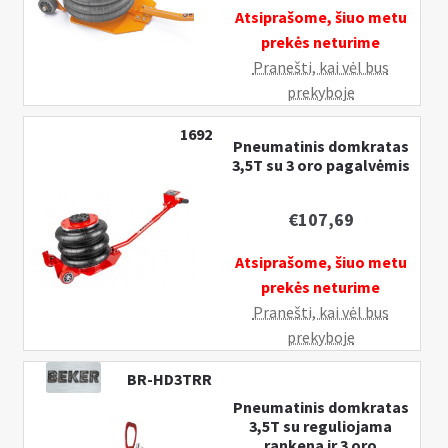
Atsiprašome, šiuo metu
prekės neturime
Pranešti, kai vėl bus
prekyboje
1692
Pneumatinis domkratas
3,5T su 3 oro pagalvėmis
€
107,69
Atsiprašome, šiuo metu
prekės neturime
Pranešti, kai vėl bus
prekyboje
BR-HD3TRR
Pneumatinis domkratas
3,5T su reguliojama
rankena ir 3 oro