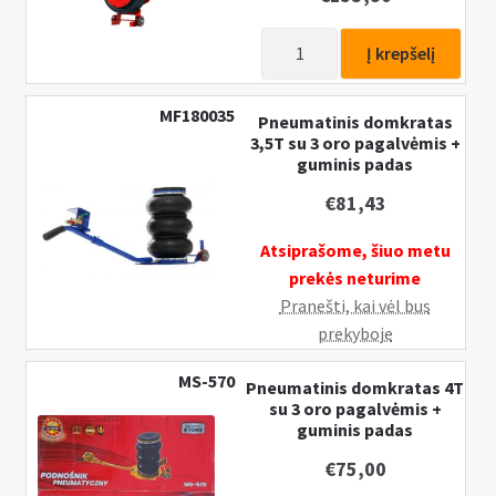
rankena
+
produkto
Į krepšelį
guminis
kiekis:
padas
Pneumatinis
MF180035
Pneumatinis domkratas
domkratas
3,5T su 3 oro pagalvėmis +
5T
guminis padas
su
€
81,43
3
oro
Atsiprašome, šiuo metu
pagalvėmis
prekės neturime
Pranešti, kai vėl bus
prekyboje
MS-570
Pneumatinis domkratas 4T
su 3 oro pagalvėmis +
guminis padas
€
75,00