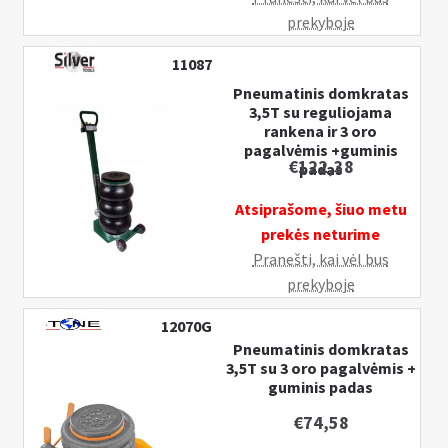
n
prekyboje
u
11087
Pneumatinis domkratas
3,5T su reguliojama
rankena ir 3 oro
pagalvėmis +guminis
€
122,38
padas
Atsiprašome, šiuo metu
prekės neturime
Pranešti, kai vėl bus
prekyboje
12070G
Pneumatinis domkratas
3,5T su 3 oro pagalvėmis +
guminis padas
€
74,58