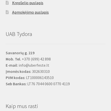
Krepšelio puslapis
Apmokėjimo puslapis
UAB Tydora
Savanorių g. 219
Mob. Tel.
+370 (699) 42 898
E-mail:
info@uberfeste.lt
Įmonės kodas:
302630310
PVM kodas:
LT100006143510
Seb Bankas:
LT76 7044 0600 0770 4119
Kaip mus rasti