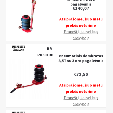
pagalvėmis
€
140,07
Atsiprašome, šiuo metu
prekės neturime
Pranešti, kai vėl bus
prekyboje
BR-
PD30T3P
Pneumatinis domkratas
3,5T su 3 oro pagalvėmis
€
72,50
Atsiprašome, šiuo metu
prekės neturime
Pranešti, kai vėl bus
prekyboje