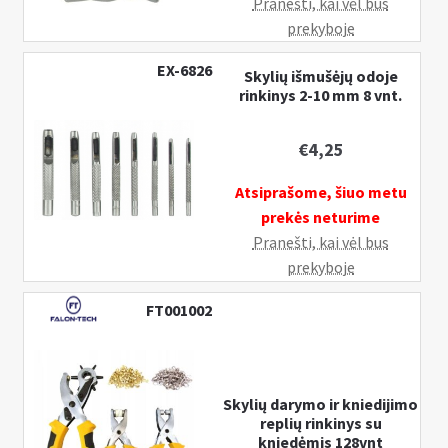
n
Pranešti, kai vėl bus
u
prekyboje
EX-6826
Skylių išmušėjų odoje
rinkinys 2-10 mm 8 vnt.
€
4,25
Atsiprašome, šiuo metu
prekės neturime
Pranešti, kai vėl bus
prekyboje
FT001002
Skylių darymo ir kniedijimo
replių rinkinys su
kniedėmis 128vnt