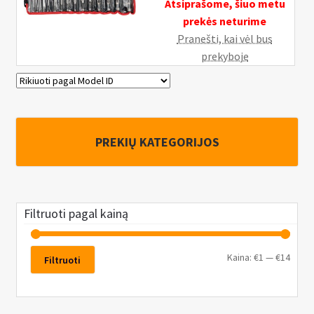
Atsiprašome, šiuo metu
prekės neturime
Pranešti, kai vėl bus
prekyboje
PREKIŲ KATEGORIJOS
Filtruoti pagal kainą
Kaina:
€1
—
€14
Filtruoti