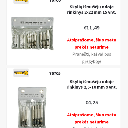
76700
Pristatymo informacija
k
Skylių išmušėjų odoje
rinkinys 2-22 mm 15 vnt.
l
I
MANO PASKYRA
e
š
i
€
11,49
s
s
k
Atsiprašome, šiuo metu
t
l
prekės neturime
i
e
Pranešti, kai vėl bus
s
i
prekyboje
u
s
b
t
76705
-
i
Skylių išmušėjų odoje
m
s
rinkinys 2,5-10 mm 9 vnt.
e
u
n
b
€
4,25
u
-
m
Atsiprašome, šiuo metu
e
prekės neturime