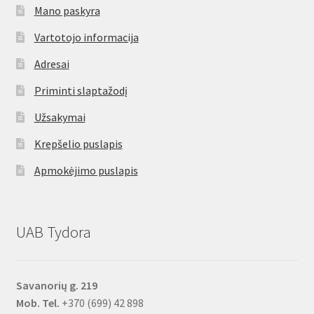
Mano paskyra
Vartotojo informacija
Adresai
Priminti slaptažodį
Užsakymai
Krepšelio puslapis
Apmokėjimo puslapis
UAB Tydora
Savanorių g. 219
Mob. Tel.
+370 (699) 42 898