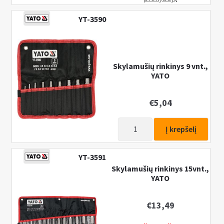
YT-3590
Skylamušių rinkinys 9 vnt.,
YATO
€
5,04
produkto
Į krepšelį
kiekis:
Skylamušių
YT-3591
rinkinys
Skylamušių rinkinys 15vnt.,
9
YATO
vnt.,
YATO
€
13,49