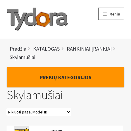
Pereiti
Pereiti
Meniu
prie
prie
meniu
turinio
PRADINIS
Pradžia
KATALOGAS
RANKINIAI ĮRANKIAI
KATALOGAS
Skylamušiai
NAUJIENOS
PREKIŲ KATEGORIJOS
AKCIJOS
Skylamušiai
BRENDAI
I
KONTAKTAI
š
s