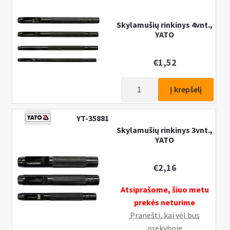
skylamušių
ir
Skylamušių rinkinys 4vnt.,
YATO
užspaudejų
100vnt.
€
1,52
produkto
Į krepšelį
kiekis:
Skylamušių
YT-35881
rinkinys
Skylamušių rinkinys 3vnt.,
4vnt.,
YATO
YATO
€
2,16
Atsiprašome, šiuo metu
prekės neturime
Pranešti, kai vėl bus
prekyboje