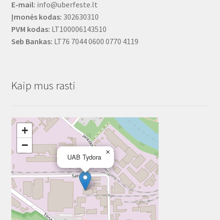
E-mail:
info@uberfeste.lt
Įmonės kodas:
302630310
PVM kodas:
LT100006143510
Seb Bankas:
LT76 7044 0600 0770 4119
Kaip mus rasti
+
−
×
UAB Tydora