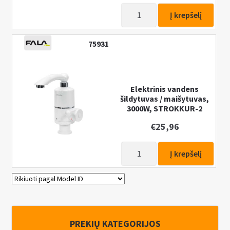
produkto
Į krepšelį
kiekis:
Elektrinis
75931
vandens
šildytuvas
/
maišytuvas,
Elektrinis vandens
šildytuvas / maišytuvas,
3000W,
3000W, STROKKUR-2
STROKKUR-
1
€
25,96
produkto
Į krepšelį
kiekis:
Elektrinis
vandens
šildytuvas
/
PREKIŲ KATEGORIJOS
maišytuvas,