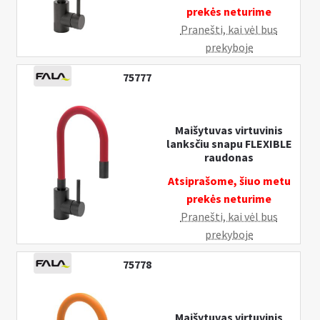
prekės neturime
Pranešti, kai vėl bus
prekyboje
75777
Maišytuvas virtuvinis
lanksčiu snapu FLEXIBLE
raudonas
Atsiprašome, šiuo metu
prekės neturime
Pranešti, kai vėl bus
prekyboje
75778
Maišytuvas virtuvinis