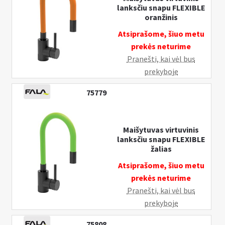
lanksčiu snapu FLEXIBLE
oranžinis
Atsiprašome, šiuo metu
prekės neturime
Pranešti, kai vėl bus
prekyboje
75779
Maišytuvas virtuvinis
lanksčiu snapu FLEXIBLE
žalias
Atsiprašome, šiuo metu
prekės neturime
Pranešti, kai vėl bus
prekyboje
75808