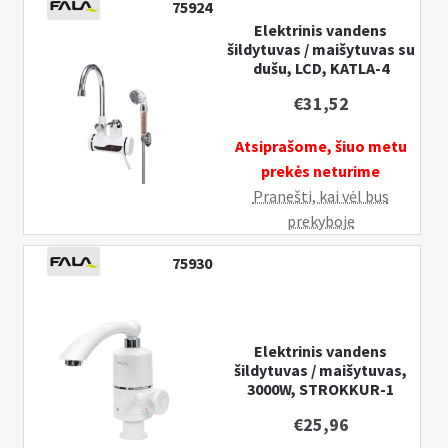
75924
vandens
Elektrinis vandens
šildytuvas
šildytuvas / maišytuvas su
/
dušu, LCD, KATLA-4
maišytuvas
€
31,52
su
dušu,
Atsiprašome, šiuo metu
LCD,
prekės neturime
KATLA-
Pranešti, kai vėl bus
3
prekyboje
75930
Elektrinis vandens
šildytuvas / maišytuvas,
3000W, STROKKUR-1
€
25,96