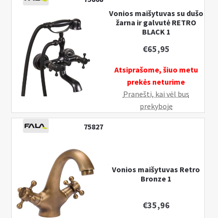
Vonios maišytuvas su dušo
žarna ir galvutė RETRO
BLACK 1
€
65,95
Atsiprašome, šiuo metu
prekės neturime
Pranešti, kai vėl bus
prekyboje
75827
Vonios maišytuvas Retro
Bronze 1
€
35,96