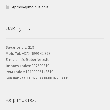
Apmokėjimo puslapis
UAB Tydora
Savanorių g. 219
Mob. Tel.
+370 (699) 42 898
E-mail:
info@uberfeste.lt
Įmonės kodas:
302630310
PVM kodas:
LT100006143510
Seb Bankas:
LT76 7044 0600 0770 4119
Kaip mus rasti