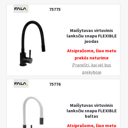
n
u
75775
Maišytuvas virtuvinis
lanksčiu snapu FLEXIBLE
juodas
Atsiprašome, šiuo metu
prekės neturime
Pranešti, kai vėl bus
prekyboje
75776
Maišytuvas virtuvinis
lanksčiu snapu FLEXIBLE
baltas
Atsiprašome, šiuo metu