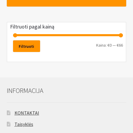
3000W,
STROKKUR-
2
Filtruoti pagal kainą
Kaina:
€0
—
€66
Filtruoti
INFORMACIJA
KONTAKTAI
Taisyklės