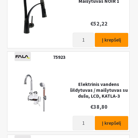
Maišytuvas NOIR 1
ir
galvutė
RETRO
€
52,22
BRONZE
1
produkto
Į krepšelį
kiekis:
Maišytuvas
75923
NOIR
1
Elektrinis vandens
šildytuvas / maišytuvas su
dušu, LCD, KATLA-3
€
38,80
produkto
Į krepšelį
kiekis:
Elektrinis