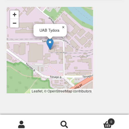
+
−
×
UAB Tydora
Leaflet
, ©
OpenStreetMap
contributors
0