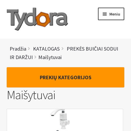
Pereiti
Pereiti
Meniu
prie
prie
meniu
turinio
PRADINIS
Pradžia
KATALOGAS
PREKĖS BUIČIAI SODUI
KATALOGAS
IR DARŽUI
Maišytuvai
NAUJIENOS
PREKIŲ KATEGORIJOS
AKCIJOS
Maišytuvai
BRENDAI
I
KONTAKTAI
š
s