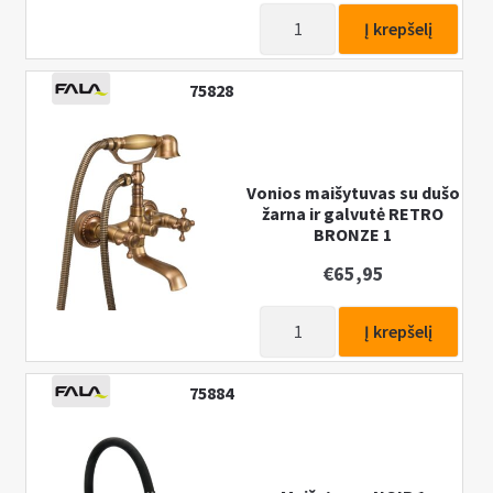
produkto
Į krepšelį
kiekis:
Vonios
75828
maišytuvas
Retro
Bronze
1
Vonios maišytuvas su dušo
žarna ir galvutė RETRO
BRONZE 1
€
65,95
produkto
Į krepšelį
kiekis:
Vonios
75884
maišytuvas
su
dušo
žarna