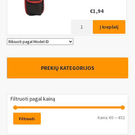
€
1,94
produkto
Į krepšelį
kiekis:
Mobiliojo
telefono
kišenė
PREKIŲ KATEGORIJOS
Filtruoti pagal kainą
Kaina:
€0
—
€52
Filtruoti