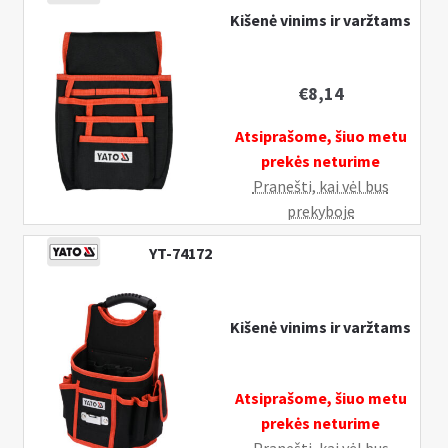
Kišenė vinims ir varžtams
€
8,14
Atsiprašome, šiuo metu
prekės neturime
Pranešti, kai vėl bus
prekyboje
YT-74172
Kišenė vinims ir varžtams
Atsiprašome, šiuo metu
prekės neturime