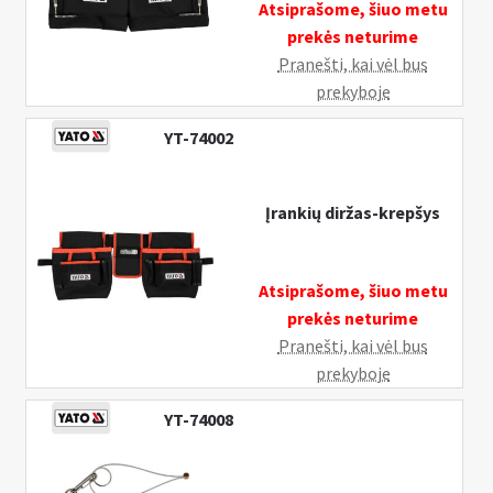
Atsiprašome, šiuo metu
prekės neturime
Pranešti, kai vėl bus
prekyboje
YT-74002
Įrankių diržas-krepšys
Atsiprašome, šiuo metu
prekės neturime
Pranešti, kai vėl bus
prekyboje
YT-74008