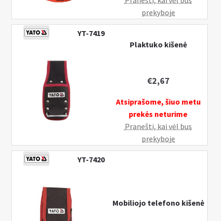
Pranešti, kai vėl bus
prekyboje
YT-7419
Plaktuko kišenė
€
2,67
Atsiprašome, šiuo metu
prekės neturime
Pranešti, kai vėl bus
prekyboje
YT-7420
Mobiliojo telefono kišenė