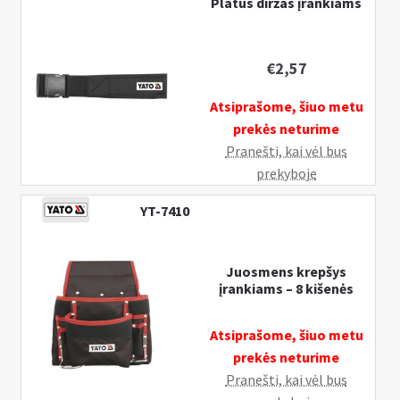
Platus diržas įrankiams
€
2,57
Atsiprašome, šiuo metu
prekės neturime
Pranešti, kai vėl bus
prekyboje
YT-7410
Juosmens krepšys
įrankiams – 8 kišenės
Atsiprašome, šiuo metu
prekės neturime
Pranešti, kai vėl bus