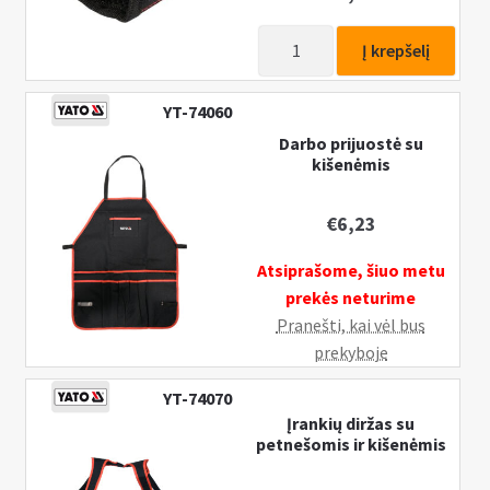
produkto
Į krepšelį
kiekis:
Magnetinė
YT-74060
apyrankė
Darbo prijuostė su
5
kišenėmis
magnetai
€
6,23
Atsiprašome, šiuo metu
prekės neturime
Pranešti, kai vėl bus
prekyboje
YT-74070
Įrankių diržas su
petnešomis ir kišenėmis