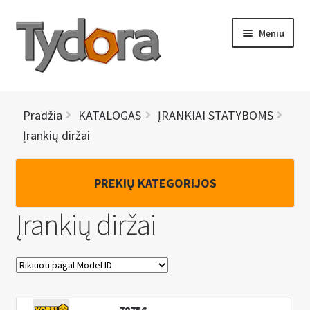
Pereiti
Pereiti
Meniu
prie
prie
meniu
turinio
PRADINIS
Pradžia
KATALOGAS
ĮRANKIAI STATYBOMS
KATALOGAS
Įrankių diržai
NAUJIENOS
PREKIŲ KATEGORIJOS
AKCIJOS
Įrankių diržai
BRENDAI
I
KONTAKTAI
š
s