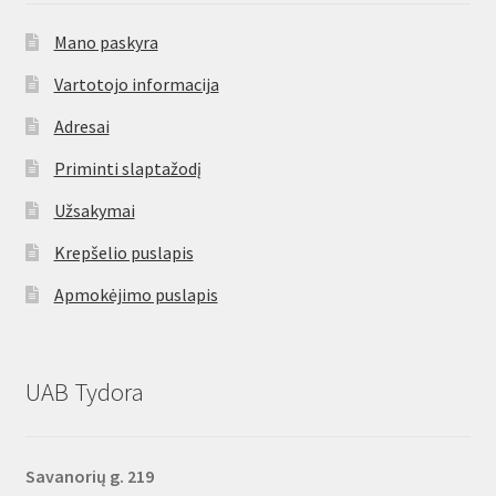
Mano paskyra
Vartotojo informacija
Adresai
Priminti slaptažodį
Užsakymai
Krepšelio puslapis
Apmokėjimo puslapis
UAB Tydora
Savanorių g. 219