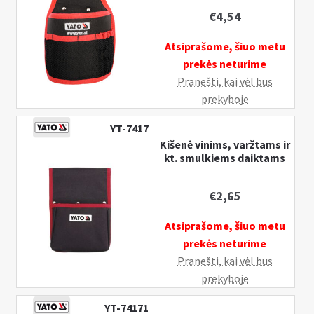
€
4,54
Atsiprašome, šiuo metu
prekės neturime
Pranešti, kai vėl bus
prekyboje
YT-7417
Kišenė vinims, varžtams ir
kt. smulkiems daiktams
€
2,65
Atsiprašome, šiuo metu
prekės neturime
Pranešti, kai vėl bus
prekyboje
YT-74171