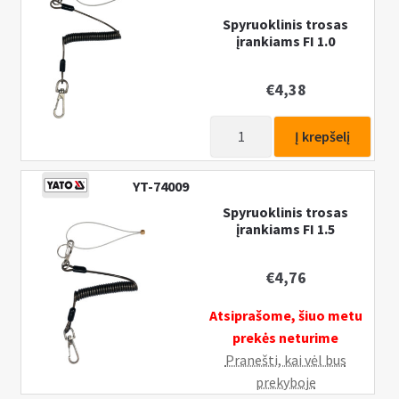
Spyruoklinis trosas
įrankiams FI 1.0
€
4,38
produkto
Į krepšelį
kiekis:
Spyruoklinis
YT-74009
trosas
Spyruoklinis trosas
įrankiams
įrankiams FI 1.5
FI
1.0
€
4,76
Atsiprašome, šiuo metu
prekės neturime
Pranešti, kai vėl bus
prekyboje