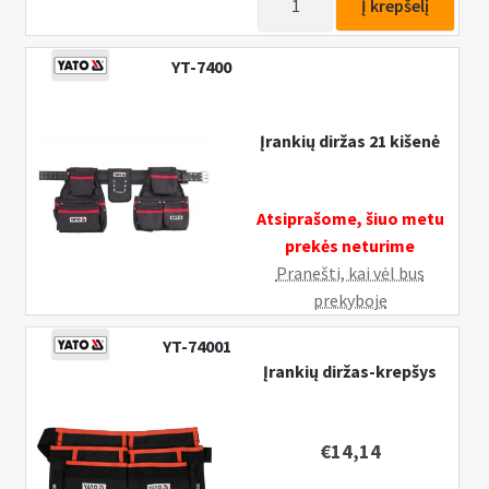
n
Į krepšelį
kiekis:
u
Magnetinė
YT-7400
apyrankė
38x9
cm
Įrankių diržas 21 kišenė
Atsiprašome, šiuo metu
prekės neturime
Pranešti, kai vėl bus
prekyboje
YT-74001
Įrankių diržas-krepšys
€
14,14