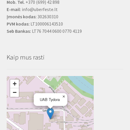
Mob. Tel.
+370 (699) 42 898
E-mail:
info@uberfeste.lt
Įmonės kodas:
302630310
PVM kodas:
LT100006143510
Seb Bankas:
LT76 7044 0600 0770 4119
Kaip mus rasti
+
−
×
UAB Tydora