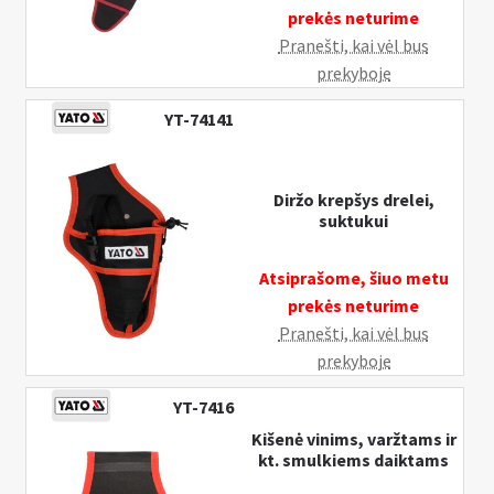
prekės neturime
Pranešti, kai vėl bus
prekyboje
YT-74141
Diržo krepšys drelei,
suktukui
Atsiprašome, šiuo metu
prekės neturime
Pranešti, kai vėl bus
prekyboje
YT-7416
Kišenė vinims, varžtams ir
kt. smulkiems daiktams