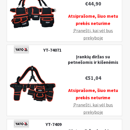
€
44,90
Atsiprašome, šiuo metu
prekės neturime
Pranešti, kai vėl bus
prekyboje
YT-74071
Įrankių diržas su
petnešomis ir kišenėmis
€
51,04
Atsiprašome, šiuo metu
prekės neturime
Pranešti, kai vėl bus
prekyboje
YT-7409