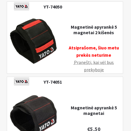
YT-74050
Magnetinė apyrankė 5
magnetai 2 kišenės
Atsiprašome, šiuo metu
prekės neturime
Pranešti, kai vėl bus
prekyboje
YT-74051
Magnetinė apyrankė 5
magnetai
€
5,50