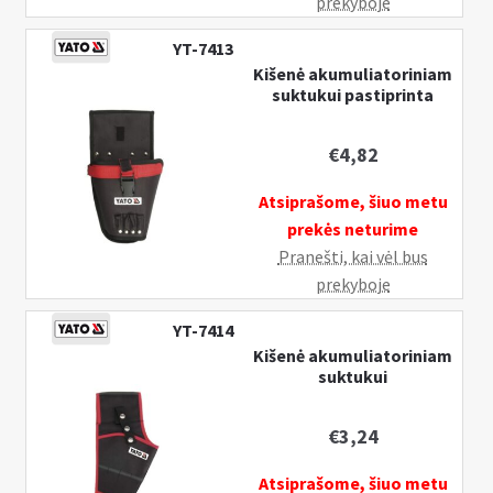
prekyboje
YT-7413
Kišenė akumuliatoriniam
suktukui pastiprinta
€
4,82
Atsiprašome, šiuo metu
prekės neturime
Pranešti, kai vėl bus
prekyboje
YT-7414
Kišenė akumuliatoriniam
suktukui
€
3,24
Atsiprašome, šiuo metu