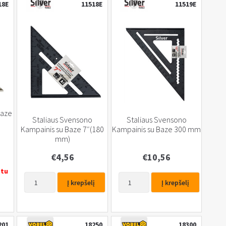
18E
11518E
11519E
baze
Staliaus Svensono
Staliaus Svensono
Kampainis su Baze 7″(180
Kampainis su Baze 300 mm
mm)
€
4,56
€
10,56
etu
produkto
produkto
Į krepšelį
Į krepšelį
kiekis:
kiekis:
Staliaus
Staliaus
Svensono
Svensono
Kampainis
Kampainis
201
18250
18300