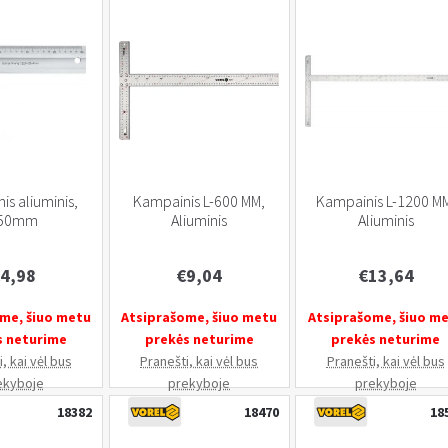
tipas,
tipas,
400
1000
mm
mm
s aliuminis,
Kampainis L-600 MM,
Kampainis L-1200 M
50mm
Aliuminis
Aliuminis
4,98
€
9,04
€
13,64
me, šiuo metu
Atsiprašome, šiuo metu
Atsiprašome, šiuo m
s neturime
prekės neturime
prekės neturime
, kai vėl bus
Pranešti, kai vėl bus
Pranešti, kai vėl bus
ekyboje
prekyboje
prekyboje
18382
18470
18