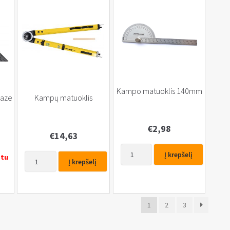
Kampo matuoklis 140mm
baze
Kampų matuoklis
€
2,98
€
14,63
produkto
Į krepšelį
produkto
etu
kiekis:
Į krepšelį
kiekis:
Kampo
Kampų
matuoklis
matuoklis
140mm
1
2
3