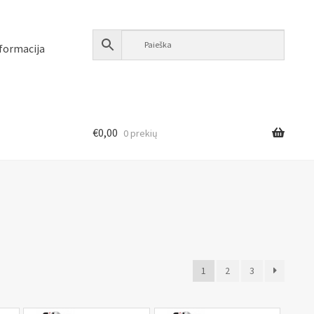
formacija
€
0,00
0 prekių
1
2
3