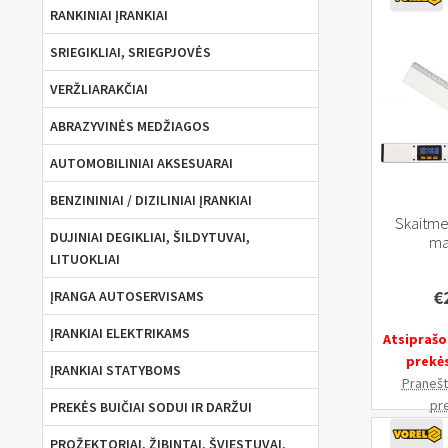
su
RANKINIAI ĮRANKIAI
Baze
SRIEGIKLIAI, SRIEGPJOVĖS
7"
(180
VERŽLIARAKČIAI
mm),
Metrinė
ABRAZYVINĖS MEDŽIAGOS
gradacija
AUTOMOBILINIAI AKSESUARAI
BENZININIAI / DIZILINIAI ĮRANKIAI
Skaitme
DUJINIAI DEGIKLIAI, ŠILDYTUVAI,
ma
LITUOKLIAI
€
ĮRANGA AUTOSERVISAMS
ĮRANKIAI ELEKTRIKAMS
Atsiprašo
prekė
ĮRANKIAI STATYBOMS
Pranešti
pr
PREKĖS BUIČIAI SODUI IR DARŽUI
PROŽEKTORIAI, ŽIBINTAI, ŠVIESTUVAI,