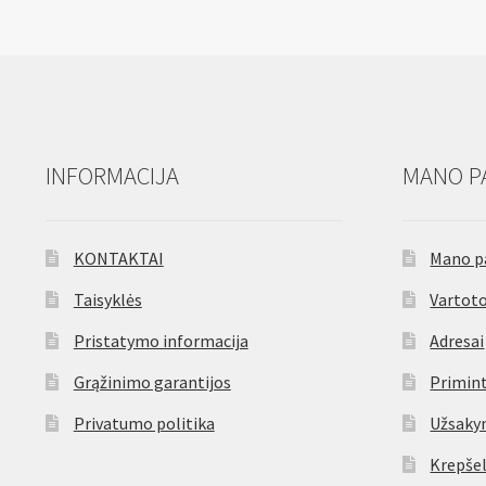
INFORMACIJA
MANO P
KONTAKTAI
Mano p
Taisyklės
Vartoto
Pristatymo informacija
Adresai
Grąžinimo garantijos
Primint
Privatumo politika
Užsaky
Krepšel