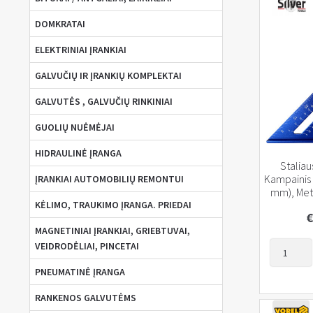
DOMKRATAI
ELEKTRINIAI ĮRANKIAI
GALVUČIŲ IR ĮRANKIŲ KOMPLEKTAI
GALVUTĖS , GALVUČIŲ RINKINIAI
GUOLIŲ NUĖMĖJAI
HIDRAULINĖ ĮRANGA
Stalia
Kampainis 
ĮRANKIAI AUTOMOBILIŲ REMONTUI
mm), Metr
KĖLIMO, TRAUKIMO ĮRANGA. PRIEDAI
€
MAGNETINIAI ĮRANKIAI, GRIEBTUVAI,
produkto
VEIDRODĖLIAI, PINCETAI
kiekis:
PNEUMATINĖ ĮRANGA
Staliaus
Svensono
RANKENOS GALVUTĖMS
Kampainis