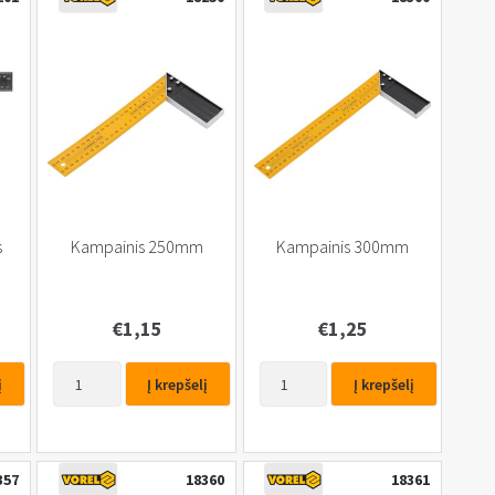
su
su
Baze
Baze
7″(180
300
mm)
mm
s
Kampainis 250mm
Kampainis 300mm
€
1,15
€
1,25
produkto
produkto
į
Į krepšelį
Į krepšelį
kiekis:
kiekis:
Kampainis
Kampainis
250mm
300mm
357
18360
18361