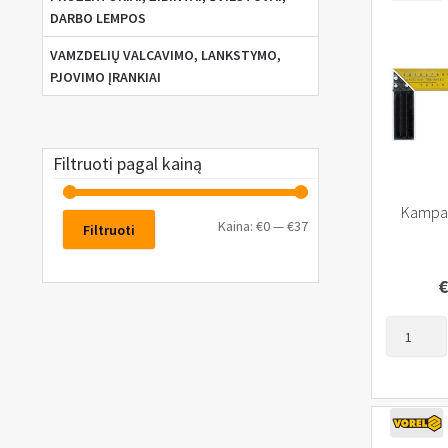
DARBO LEMPOS
VAMZDELIŲ VALCAVIMO, LANKSTYMO,
PJOVIMO ĮRANKIAI
Filtruoti pagal kainą
Kampa
Kaina:
€0
—
€37
Filtruoti
€
produkto
kiekis:
Kampainis
350mm