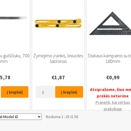
u gulščiuku, 700
Žymėjimo įrankis, liniuotės
Staliaus kampainis su 
mm
šablonas
180mm
5,78
€
1,87
€
0,99
produkto
Atsiprašome, šiuo m
Į krepšelį
Į krepšelį
kiekis:
prekės neturime
Žymėjimo
Pranešti, kai vėl bus
įrankis,
prekyboje
liniuotės
Rodoma 1–25 iš 56
šablonas