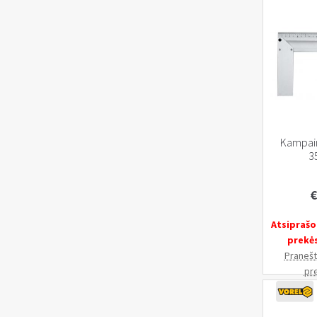
Kampaini
3
€
Atsiprašo
prekė
Pranešti
pr