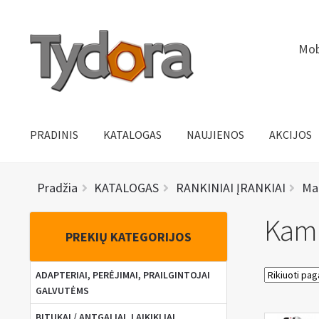
Pereiti
Pereiti
Mob
prie
prie
meniu
turinio
PRADINIS
KATALOGAS
NAUJIENOS
AKCIJOS
Pradžia
KATALOGAS
RANKINIAI ĮRANKIAI
Mat
Kamp
PREKIŲ KATEGORIJOS
ADAPTERIAI, PERĖJIMAI, PRAILGINTOJAI
GALVUTĖMS
BITUKAI / ANTGALIAI, LAIKIKLIAI