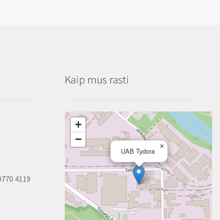
Kaip mus rasti
+
−
×
UAB Tydora
0770 4119