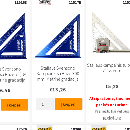
11516E
11517E
115
Staliaus kampainis su 
Staliaus Svensono
us Svensono
7′ 180mm
Kampainis su Baze 300
su Baze 7″(180
mm, Metrinė gradacija
inė gradacija
€
5,28
€
13,26
6,56
Atsiprašome, šiuo m
produkto
Į krepšelį
prekės neturime
Į krepšelį
kiekis:
Pranešti, kai vėl bus
Staliaus
prekyboje
Svensono
Kampainis
17570
18200
18