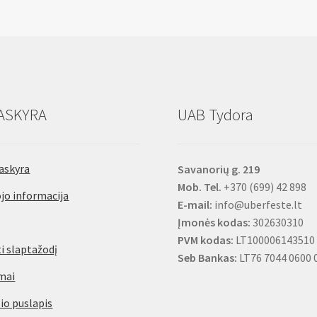
ASKYRA
UAB Tydora
askyra
Savanorių g. 219
Mob. Tel.
+370 (699) 42 898
jo informacija
E-mail:
info@uberfeste.lt
Įmonės kodas:
302630310
PVM kodas:
LT100006143510
i slaptažodį
Seb Bankas:
LT76 7044 0600 
mai
io puslapis