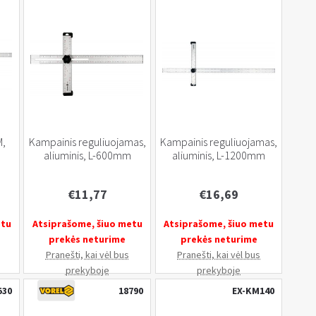
M,
Kampainis reguliuojamas,
Kampainis reguliuojamas,
aliuminis, L-600mm
aliuminis, L-1200mm
€
11,77
€
16,69
etu
Atsiprašome, šiuo metu
Atsiprašome, šiuo metu
prekės neturime
prekės neturime
Pranešti, kai vėl bus
Pranešti, kai vėl bus
prekyboje
prekyboje
530
18790
EX-KM140