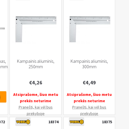
as,
Kampainis aliuminis,
Kampainis aliuminis,
00 mm
250mm
300mm
€
4,26
€
4,49
Atsiprašome, šiuo metu
Atsiprašome, šiuo metu
į
prekės neturime
prekės neturime
Pranešti, kai vėl bus
Pranešti, kai vėl bus
prekyboje
prekyboje
372
18374
18375