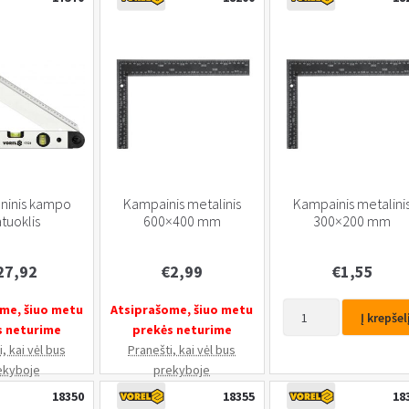
su
Baze
300
mm,
Metrinė
gradacija
ninis kampo
Kampainis metalinis
Kampainis metalini
tuoklis
600×400 mm
300×200 mm
27,92
€
2,99
€
1,55
produkto
me, šiuo metu
Atsiprašome, šiuo metu
Į krepšel
kiekis:
s neturime
prekės neturime
Kampainis
, kai vėl bus
Pranešti, kai vėl bus
metalinis
ekyboje
prekyboje
300x200
18350
18355
18
mm