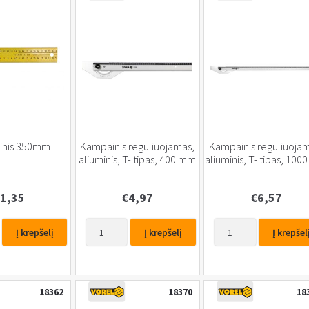
inis 350mm
Kampainis reguliuojamas,
Kampainis reguliuojam
aliuminis, T- tipas, 400 mm
aliuminis, T- tipas, 10
1,35
€
4,97
€
6,57
produkto
produkto
Į krepšelį
Į krepšelį
Į krepšel
kiekis:
kiekis:
Kampainis
Kampainis
reguliuojamas,
reguliuojamas,
aliuminis,
aliuminis,
18362
18370
18
T-
T-