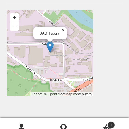
+
−
×
UAB Tydora
Leaflet
, ©
OpenStreetMap
contributors
0