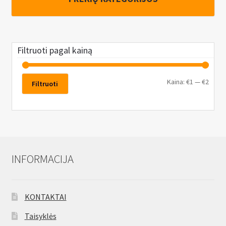
n
u
Filtruoti pagal kainą
Kaina:
€1
—
€2
Filtruoti
INFORMACIJA
KONTAKTAI
Taisyklės