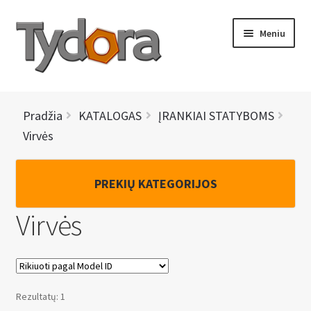
Pereiti
Pereiti
Meniu
prie
prie
meniu
turinio
PRADINIS
Pradžia
KATALOGAS
ĮRANKIAI STATYBOMS
KATALOGAS
Virvės
NAUJIENOS
PREKIŲ KATEGORIJOS
AKCIJOS
Virvės
BRENDAI
I
KONTAKTAI
š
Rezultatų: 1
s