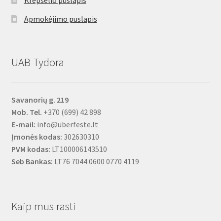
Apmokėjimo puslapis
UAB Tydora
Savanorių g. 219
Mob. Tel.
+370 (699) 42 898
E-mail:
info@uberfeste.lt
Įmonės kodas:
302630310
PVM kodas:
LT100006143510
Seb Bankas:
LT76 7044 0600 0770 4119
Kaip mus rasti