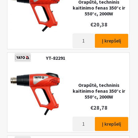
Orapūtė, techninis
kaitinimo fenas 350°c ir
550°c, 2000W
€
20,38
produkto
Į krepšelį
kiekis:
Orapūtė,
YT-82291
techninis
kaitinimo
fenas
350°c
Orapūtė, techninis
kaitinimo fenas 350°c ir
ir
550°c, 2000W
550°c,
2000W
€
28,78
produkto
Į krepšelį
kiekis:
Orapūtė,