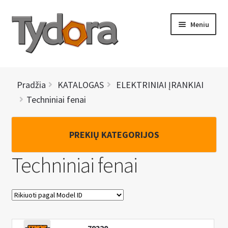
Pereiti
Pereiti
Meniu
prie
prie
meniu
turinio
PRADINIS
Pradžia
KATALOGAS
ELEKTRINIAI ĮRANKIAI
KATALOGAS
Techniniai fenai
NAUJIENOS
PREKIŲ KATEGORIJOS
AKCIJOS
Techniniai fenai
BRENDAI
I
KONTAKTAI
š
s