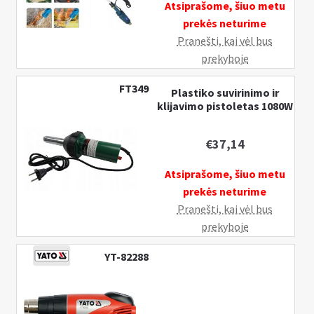
Atsiprašome, šiuo metu
495°c,
prekės neturime
1500W
Pranešti, kai vėl bus
prekyboje
FT349
Plastiko suvirinimo ir
klijavimo pistoletas 1080W
€
37,14
Atsiprašome, šiuo metu
prekės neturime
Pranešti, kai vėl bus
prekyboje
YT-82288