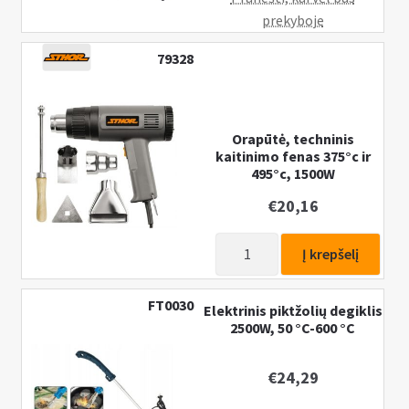
n
prekyboje
u
79328
Orapūtė, techninis
kaitinimo fenas 375°c ir
495°c, 1500W
€
20,16
produkto
Į krepšelį
kiekis:
Orapūtė,
FT0030
Elektrinis piktžolių degiklis
techninis
2500W, 50 °C-600 °C
kaitinimo
fenas
€
24,29
375°c
ir