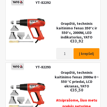
YT-82292
techninis
kaitinimo
fenas
350°c
Orapūtė, techninis
kaitinimo fenas 350°c ir
ir
550°c, 2000W, LED
550°c,
indikatorius, YATO
2000W
€
33,92
produkto
Į krepšelį
kiekis:
Orapūtė,
YT-82293
techninis
Orapūtė, techninis
kaitinimo
kaitinimo fenas 2000w 0 ~
fenas
550 °C priedai, LCD
ekranas, YATO
350°c
€
35,50
ir
550°c,
Atsiprašome, šiuo metu
2000W,
prekės neturime