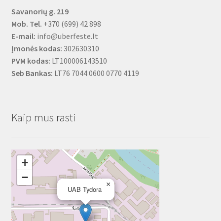
Savanorių g. 219
Mob. Tel.
+370 (699) 42 898
E-mail:
info@uberfeste.lt
Įmonės kodas:
302630310
PVM kodas:
LT100006143510
Seb Bankas:
LT76 7044 0600 0770 4119
Kaip mus rasti
+
−
×
UAB Tydora