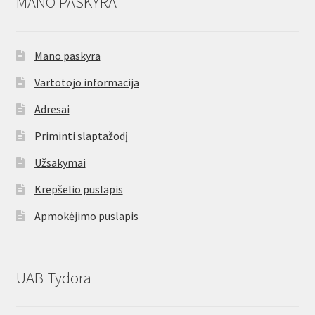
MANO PASKYRA
Mano paskyra
Vartotojo informacija
Adresai
Priminti slaptažodį
Užsakymai
Krepšelio puslapis
Apmokėjimo puslapis
UAB Tydora