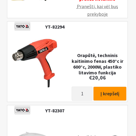
LED
Pranešti, kai vėl bus
indikatorius,
prekyboje
YATO
YT-82294
Orapūtė, techninis
kaitinimo fenas 450°c ir
600°c, 2000W, plastiko
litavimo funkcija
€
20,06
produkto
Į krepšelį
kiekis:
Orapūtė,
YT-82307
techninis
kaitinimo
fenas
450°c