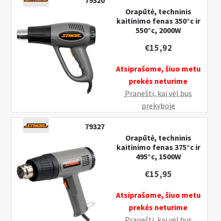
79320
Pristatymo informacija
k
Orapūtė, techninis
kaitinimo fenas 350°c ir
l
I
MANO PASKYRA
550°c, 2000W
e
š
i
€
15,92
s
s
k
Atsiprašome, šiuo metu
t
l
prekės neturime
i
e
Pranešti, kai vėl bus
s
i
prekyboje
u
s
b
t
79327
-
i
Orapūtė, techninis
m
kaitinimo fenas 375°c ir
s
495°c, 1500W
e
u
n
b
€
15,95
u
-
Atsiprašome, šiuo metu
m
prekės neturime
e
Pranešti, kai vėl bus