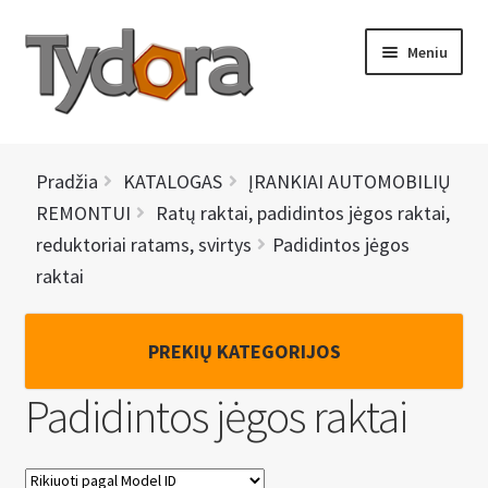
Pereiti
Pereiti
Meniu
prie
prie
meniu
turinio
PRADINIS
Pradžia
KATALOGAS
ĮRANKIAI AUTOMOBILIŲ
KATALOGAS
REMONTUI
Ratų raktai, padidintos jėgos raktai,
reduktoriai ratams, svirtys
Padidintos jėgos
NAUJIENOS
raktai
AKCIJOS
PREKIŲ KATEGORIJOS
BRENDAI
Padidintos jėgos raktai
I
KONTAKTAI
š
s