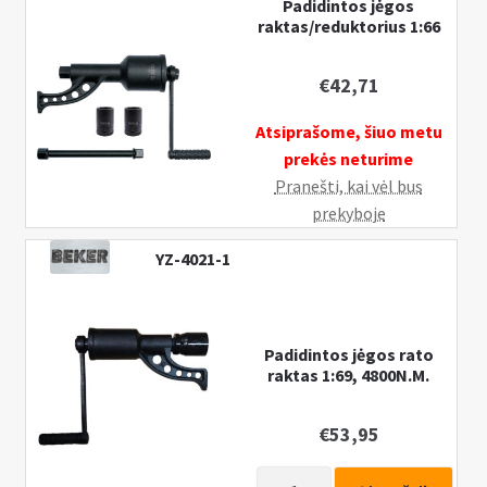
Padidintos jėgos
raktas/reduktorius
raktas/reduktorius 1:66
1:58
4200Nm
€
42,71
Atsiprašome, šiuo metu
prekės neturime
Pranešti, kai vėl bus
prekyboje
YZ-4021-1
Padidintos jėgos rato
raktas 1:69, 4800N.M.
€
53,95
produkto