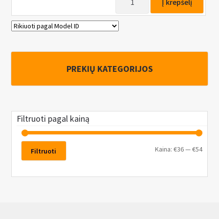
Į krepšelį
kiekis:
Padidintos
jėgos
rato
raktas
PREKIŲ KATEGORIJOS
1:69,
4800N.M.
Filtruoti pagal kainą
Kaina:
€36
—
€54
Filtruoti