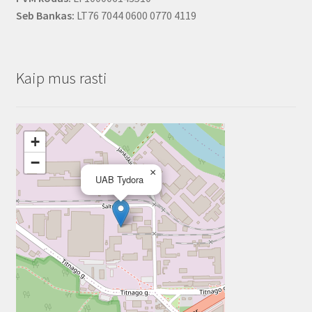
Seb Bankas:
LT76 7044 0600 0770 4119
Kaip mus rasti
+
−
×
UAB Tydora