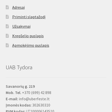
Adresai
Priminti slaptažodį
Užsakymai
Krepšelio puslapis
Apmokėjimo puslapis
UAB Tydora
Savanorių g. 219
Mob. Tel.
+370 (699) 42 898
E-mail:
info@uberfeste.lt
Įmonės kodas:
302630310
PVM kodas:
LT100006143510