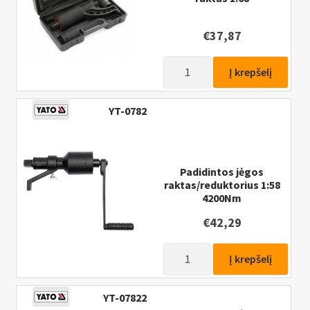
n
u
€
37,87
produkto
Į krepšelį
kiekis:
Padidintos
YT-0782
jėgos
rato
raktas
1:68
Padidintos jėgos
raktas/reduktorius 1:58
4200Nm
€
42,29
produkto
Į krepšelį
kiekis:
Padidintos
YT-07822
jėgos