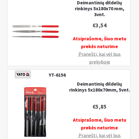
Deimantinių dildelių
rinkinys 5x180x70 mm,
3vnt.
€
3,54
Atsiprašome, šiuo metu
prekės neturime
Pranešti, kai vėl bus
prekyboje
YT-6156
Deimantinių dildelių
rinkinys 5x180x70mm, 5vnt.
€
5,85
Atsiprašome, šiuo metu
prekės neturime
Pranešti, kai vėl bus