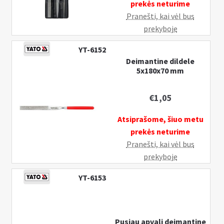
prekės neturime
Pranešti, kai vėl bus
prekyboje
YT-6152
Deimantine dildele
5x180x70 mm
€
1,05
Atsiprašome, šiuo metu
prekės neturime
Pranešti, kai vėl bus
prekyboje
YT-6153
Pusiau apvali deimantine