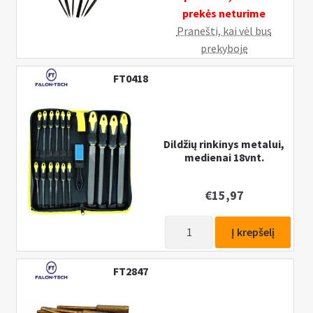
prekės neturime
Pranešti, kai vėl bus
prekyboje
FT0418
Dildžių rinkinys metalui,
medienai 18vnt.
€
15,97
produkto
Į krepšelį
kiekis:
Dildžių
FT2847
rinkinys
metalui,
medienai