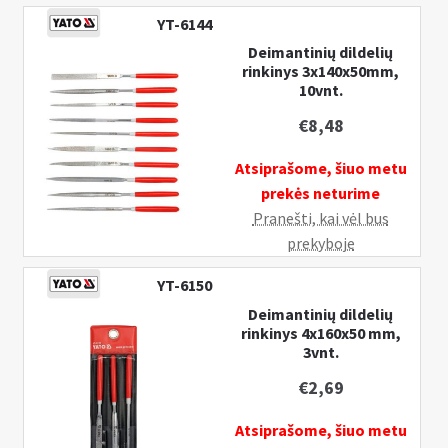
YT-6144
Deimantinių dildelių
rinkinys 3x140x50mm,
10vnt.
€
8,48
Atsiprašome, šiuo metu
prekės neturime
Pranešti, kai vėl bus
prekyboje
YT-6150
Deimantinių dildelių
rinkinys 4x160x50 mm,
3vnt.
€
2,69
Atsiprašome, šiuo metu