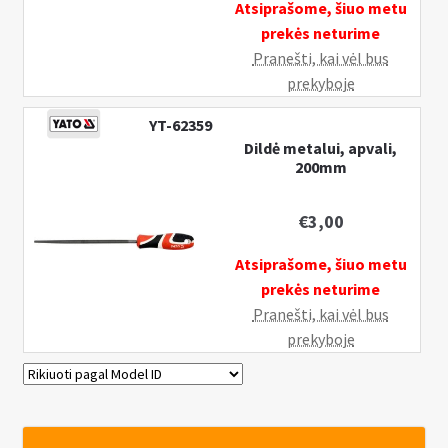
Atsiprašome, šiuo metu
prekės neturime
Pranešti, kai vėl bus
prekyboje
YT-62359
Dildė metalui, apvali,
200mm
€
3,00
Atsiprašome, šiuo metu
prekės neturime
Pranešti, kai vėl bus
prekyboje