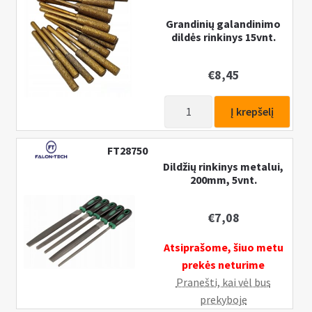
18vnt.
Grandinių galandinimo
dildės rinkinys 15vnt.
€
8,45
produkto
Į krepšelį
kiekis:
Grandinių
FT28750
galandinimo
Dildžių rinkinys metalui,
dildės
200mm, 5vnt.
rinkinys
15vnt.
€
7,08
Atsiprašome, šiuo metu
prekės neturime
Pranešti, kai vėl bus
prekyboje