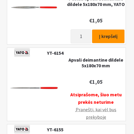
dildele 5x180x70 mm, YATO
€
1,05
produkto
Į krepšelį
kiekis:
Pusiau
YT-6154
apvali
Apvali deimantine dildele
deimantine
5x180x70 mm
dildele
5x180x70
€
1,05
mm,
YATO
Atsiprašome, šiuo metu
prekės neturime
Pranešti, kai vėl bus
prekyboje
YT-6155