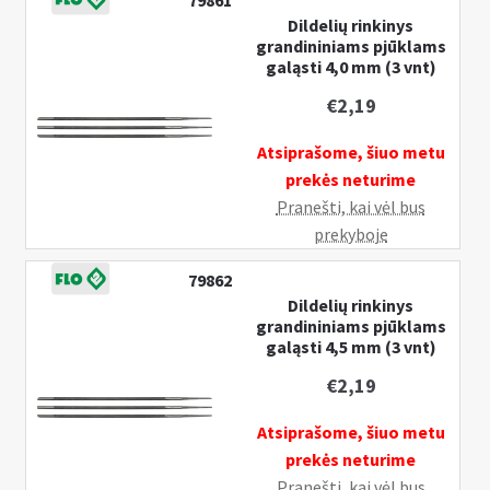
79861
Pristatymo informacija
k
Dildelių rinkinys
grandininiams pjūklams
l
I
MANO PASKYRA
galąsti 4,0 mm (3 vnt)
e
š
i
€
2,19
s
s
k
Atsiprašome, šiuo metu
t
l
prekės neturime
i
e
Pranešti, kai vėl bus
s
i
prekyboje
u
s
b
t
79862
-
i
Dildelių rinkinys
m
grandininiams pjūklams
s
galąsti 4,5 mm (3 vnt)
e
u
n
b
€
2,19
u
-
Atsiprašome, šiuo metu
m
prekės neturime
e
Pranešti, kai vėl bus