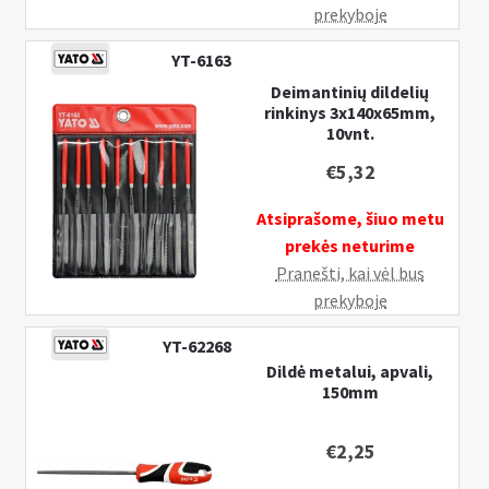
prekyboje
YT-6163
Deimantinių dildelių
rinkinys 3x140x65mm,
10vnt.
€
5,32
Atsiprašome, šiuo metu
prekės neturime
Pranešti, kai vėl bus
prekyboje
YT-62268
Dildė metalui, apvali,
150mm
€
2,25