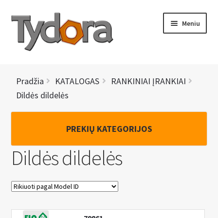
Pereiti
Pereiti
Meniu
prie
prie
meniu
turinio
PRADINIS
Pradžia
KATALOGAS
RANKINIAI ĮRANKIAI
KATALOGAS
Dildės dildelės
NAUJIENOS
PREKIŲ KATEGORIJOS
AKCIJOS
Dildės dildelės
BRENDAI
I
KONTAKTAI
š
s