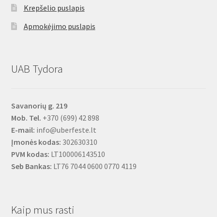
Krepšelio puslapis
Apmokėjimo puslapis
UAB Tydora
Savanorių g. 219
Mob. Tel.
+370 (699) 42 898
E-mail:
info@uberfeste.lt
Įmonės kodas:
302630310
PVM kodas:
LT100006143510
Seb Bankas:
LT76 7044 0600 0770 4119
Kaip mus rasti