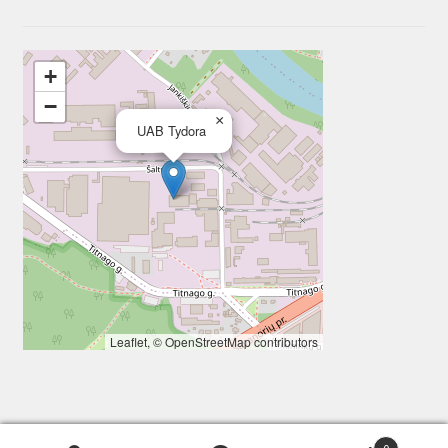
+
−
×
UAB Tydora
Leaflet
, ©
OpenStreetMap
contributors