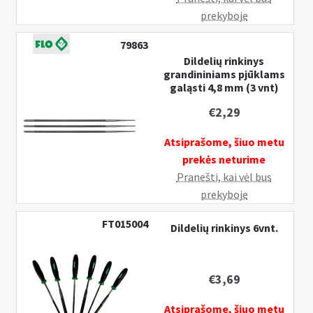
n
prekyboje
u
79863
Dildelių rinkinys
grandininiams pjūklams
galąsti 4,8 mm (3 vnt)
€
2,29
Atsiprašome, šiuo metu
prekės neturime
Pranešti, kai vėl bus
prekyboje
FT015004
Dildelių rinkinys 6vnt.
€
3,69
Atsiprašome, šiuo metu