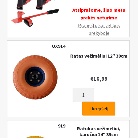
Atsiprašome, šiuo metu
prekės neturime
Pranešti, kai vėl bus
prekyboje
OX914
Ratas vežimėliui 12″ 30cm
€
16,99
produkto
kiekis:
Ratas
Į krepšelį
vežimėliui
12″
919
Ratukas vežimėliui,
30cm
karučiui 14″ 35cm