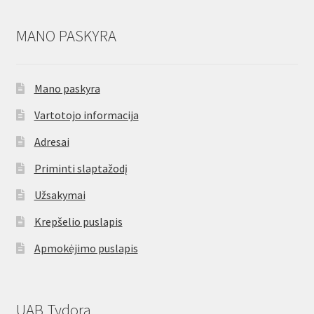
MANO PASKYRA
Mano paskyra
Vartotojo informacija
Adresai
Priminti slaptažodį
Užsakymai
Krepšelio puslapis
Apmokėjimo puslapis
UAB Tydora