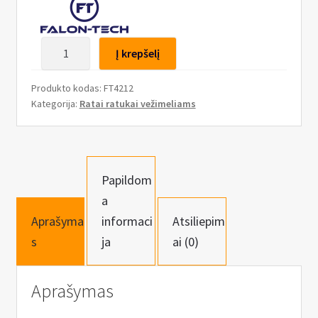
n
u
produkto
Į krepšelį
kiekis:
Pakėlimo
Produkto kodas:
FT4212
ir
Kategorija:
Ratai ratukai vežimeliams
pervežimo
platformų
rinkinys
Papildom
a
Aprašyma
informaci
Atsiliepim
s
ja
ai (0)
Aprašymas