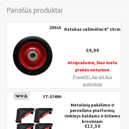
Panašūs produktai
2931A
Ratukas vežimėliui 6″ 15cm
€
4,99
Atsiprašome, šiuo metu
prekės neturime
Pranešti, kai vėl bus
prekyboje
YT-37490
Metalinių pakėlimo ir
pervežimo platformų
rinkinys baldams ir kitiems
kroviniam
€
13,50