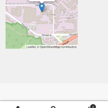
Leaflet
, ©
OpenStreetMap
contributors
0