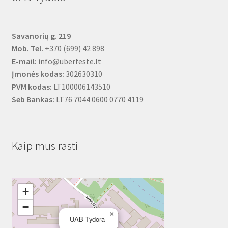
Savanorių g. 219
Mob. Tel.
+370 (699) 42 898
E-mail:
info@uberfeste.lt
Įmonės kodas:
302630310
PVM kodas:
LT100006143510
Seb Bankas:
LT76 7044 0600 0770 4119
Kaip mus rasti
+
−
×
UAB Tydora