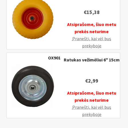
€
15,38
Atsiprašome, šiuo metu
prekės neturime
Pranešti, kai vėl bus
prekyboje
OX901
Ratukas vežimėliui 6″ 15cm
€
2,99
Atsiprašome, šiuo metu
prekės neturime
Pranešti, kai vėl bus
prekyboje