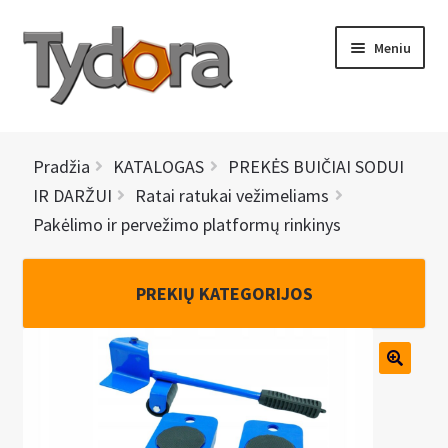
Pereiti
Pereiti
Meniu
prie
prie
meniu
turinio
PRADINIS
Pradžia
KATALOGAS
PREKĖS BUIČIAI SODUI
KATALOGAS
IR DARŽUI
Ratai ratukai vežimeliams
Pakėlimo ir pervežimo platformų rinkinys
NAUJIENOS
AKCIJOS
PREKIŲ KATEGORIJOS
BRENDAI
I
KONTAKTAI
š
s