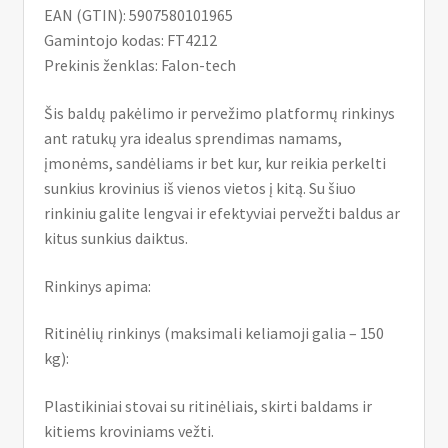
EAN (GTIN): 5907580101965
Gamintojo kodas: FT4212
Prekinis ženklas: Falon-tech
Šis baldų pakėlimo ir pervežimo platformų rinkinys
ant ratukų yra idealus sprendimas namams,
įmonėms, sandėliams ir bet kur, kur reikia perkelti
sunkius krovinius iš vienos vietos į kitą. Su šiuo
rinkiniu galite lengvai ir efektyviai pervežti baldus ar
kitus sunkius daiktus.
Rinkinys apima:
Ritinėlių rinkinys (maksimali keliamoji galia – 150
kg):
Plastikiniai stovai su ritinėliais, skirti baldams ir
kitiems kroviniams vežti.