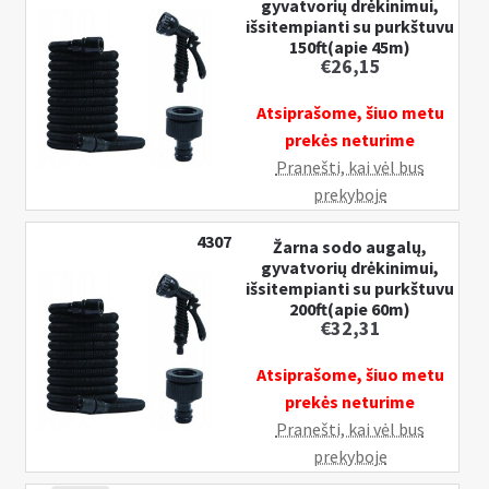
gyvatvorių drėkinimui,
išsitempianti su purkštuvu
150ft(apie 45m)
€
26,15
Atsiprašome, šiuo metu
prekės neturime
Pranešti, kai vėl bus
prekyboje
4307
Žarna sodo augalų,
gyvatvorių drėkinimui,
išsitempianti su purkštuvu
200ft(apie 60m)
€
32,31
Atsiprašome, šiuo metu
prekės neturime
Pranešti, kai vėl bus
prekyboje