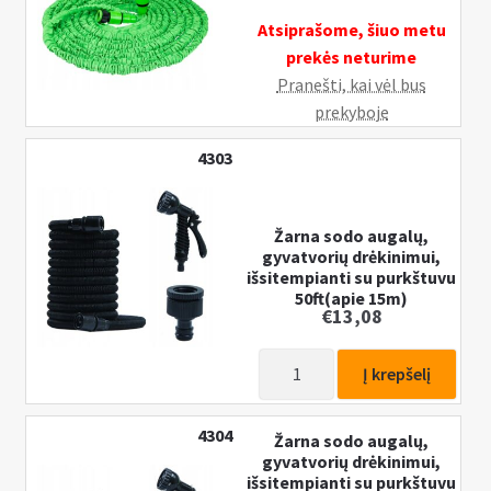
Atsiprašome, šiuo metu
prekės neturime
Pranešti, kai vėl bus
prekyboje
4303
Žarna sodo augalų,
gyvatvorių drėkinimui,
išsitempianti su purkštuvu
50ft(apie 15m)
€
13,08
produkto
Į krepšelį
kiekis:
Žarna
4304
Žarna sodo augalų,
sodo
gyvatvorių drėkinimui,
augalų,
išsitempianti su purkštuvu