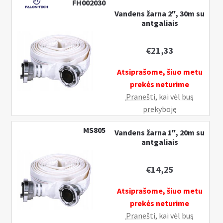
FH002030
žarna
Vandens žarna 2″, 30m su
2",
antgaliais
20m
su
€
21,33
antgaliais
Atsiprašome, šiuo metu
prekės neturime
Pranešti, kai vėl bus
prekyboje
MS805
Vandens žarna 1″, 20m su
antgaliais
€
14,25
Atsiprašome, šiuo metu
prekės neturime
Pranešti, kai vėl bus