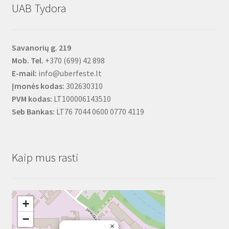
UAB Tydora
Savanorių g. 219
Mob. Tel.
+370 (699) 42 898
E-mail:
info@uberfeste.lt
Įmonės kodas:
302630310
PVM kodas:
LT100006143510
Seb Bankas:
LT76 7044 0600 0770 4119
Kaip mus rasti
+
−
×