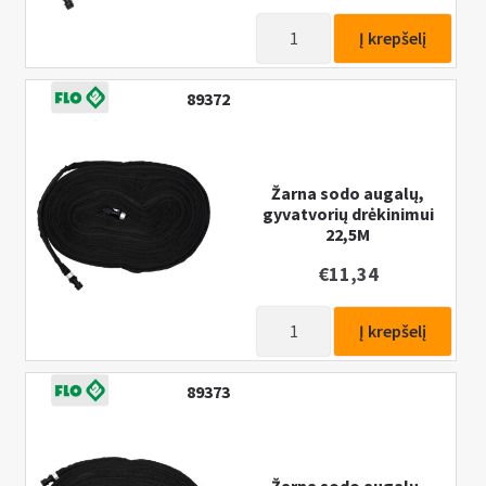
produkto
Į krepšelį
kiekis:
Žarna
89372
sodo
augalų,
gyvatvorių
drėkinimui
Žarna sodo augalų,
gyvatvorių drėkinimui
15M
22,5M
€
11,34
produkto
Į krepšelį
kiekis:
Žarna
89373
sodo
augalų,
gyvatvorių
drėkinimui