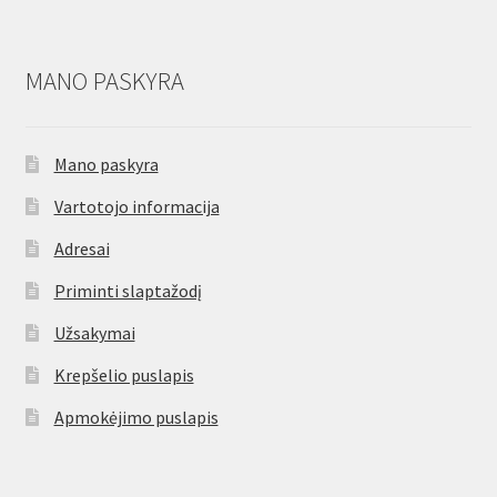
MANO PASKYRA
Mano paskyra
Vartotojo informacija
Adresai
Priminti slaptažodį
Užsakymai
Krepšelio puslapis
Apmokėjimo puslapis