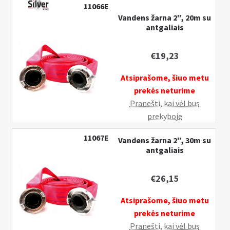
11066E
žarna
Vandens žarna 2″, 20m su
3″,
antgaliais
20m
su
€
19,23
antgaliais
Atsiprašome, šiuo metu
prekės neturime
Pranešti, kai vėl bus
prekyboje
11067E
Vandens žarna 2″, 30m su
antgaliais
€
26,15
Atsiprašome, šiuo metu
prekės neturime
Pranešti, kai vėl bus