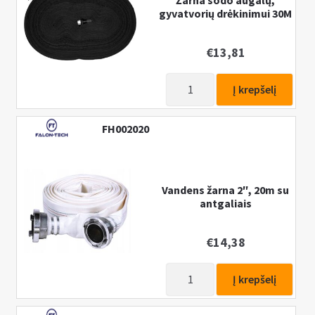
Žarna sodo augalų,
gyvatvorių drėkinimui 30M
22,5M
€
13,81
produkto
Į krepšelį
kiekis:
Žarna
FH002020
sodo
augalų,
gyvatvorių
drėkinimui
Vandens žarna 2″, 20m su
antgaliais
30M
€
14,38
produkto
Į krepšelį
kiekis:
Vandens