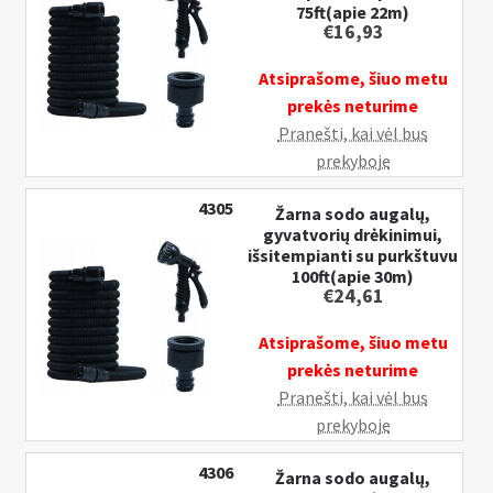
gyvatvorių
75ft(apie 22m)
€
16,93
drėkinimui,
išsitempianti
Atsiprašome, šiuo metu
su
prekės neturime
purkštuvu
Pranešti, kai vėl bus
50ft(apie
prekyboje
15m)
4305
Žarna sodo augalų,
gyvatvorių drėkinimui,
išsitempianti su purkštuvu
100ft(apie 30m)
€
24,61
Atsiprašome, šiuo metu
prekės neturime
Pranešti, kai vėl bus
prekyboje
4306
Žarna sodo augalų,