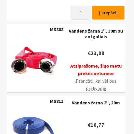
produkto
Į krepšelį
kiekis:
Vandens
MS808
Vandens žarna 1″, 30m su
žarna
antgaliais
1″,
20m
€
23,08
su
antgaliais
Atsiprašome, šiuo metu
prekės neturime
Pranešti, kai vėl bus
prekyboje
MS811
Vandens žarna 2″, 20m
€
10,77