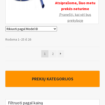
Atsiprašome, šiuo metu
prekės neturime
Pranešti, kai vėl bus
prekyboje
Rodoma 1–25 iš 26
1
2
PREKIŲ KATEGORIJOS
Filtruoti pagal kainą