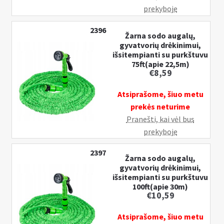
prekyboje
2396
Žarna sodo augalų,
gyvatvorių drėkinimui,
išsitempianti su purkštuvu
75ft(apie 22,5m)
€
8,59
Atsiprašome, šiuo metu
prekės neturime
Pranešti, kai vėl bus
prekyboje
2397
Žarna sodo augalų,
gyvatvorių drėkinimui,
išsitempianti su purkštuvu
100ft(apie 30m)
€
10,59
Atsiprašome, šiuo metu