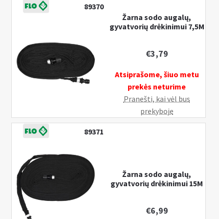
89370
Žarna sodo augalų,
gyvatvorių drėkinimui 7,5M
€
3,79
Atsiprašome, šiuo metu
prekės neturime
Pranešti, kai vėl bus
prekyboje
89371
Žarna sodo augalų,
gyvatvorių drėkinimui 15M
€
6,99