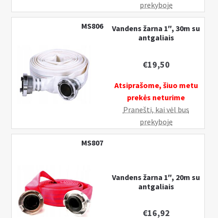
prekyboje
MS806
Vandens žarna 1″, 30m su
antgaliais
€
19,50
Atsiprašome, šiuo metu
prekės neturime
Pranešti, kai vėl bus
prekyboje
MS807
Vandens žarna 1″, 20m su
antgaliais
€
16,92