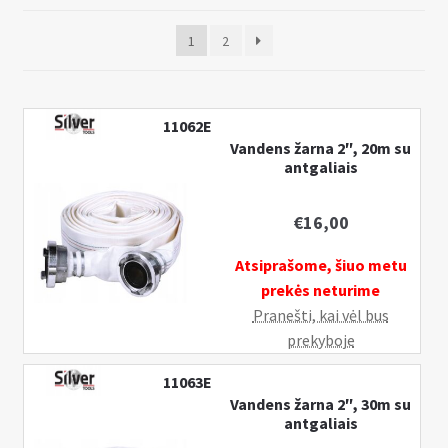
Pristatymo informacija
k
1
2
l
I
MANO PASKYRA
e
š
i
s
s
k
11062E
t
Vandens žarna 2″, 20m su
l
antgaliais
i
e
s
i
u
€
16,00
s
b
t
Atsiprašome, šiuo metu
-
i
prekės neturime
m
s
Pranešti, kai vėl bus
e
u
prekyboje
n
b
u
-
11063E
m
Vandens žarna 2″, 30m su
antgaliais
e