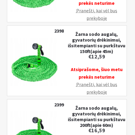
prekės neturime
Pranešti, kai vėl bus
prekyboje
2398
Žarna sodo augalų,
gyvatvorių drėkinimui,
išsitempianti su purkštuvu
150ft(apie 45m)
€
12,59
Atsiprašome, šiuo metu
prekės neturime
Pranešti, kai vėl bus
prekyboje
2399
Žarna sodo augalų,
gyvatvorių drėkinimui,
išsitempianti su purkštuvu
200ft(apie 60m)
€
16,59