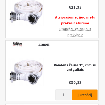
n
u
€
21,33
Atsiprašome, šiuo metu
prekės neturime
Pranešti, kai vėl bus
prekyboje
11064E
Vandens žarna 3″, 20m su
antgaliais
€
30,83
produkto
Į krepšelį
kiekis:
Vandens