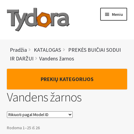
Pereiti
Pereiti
Meniu
prie
prie
meniu
turinio
PRADINIS
Pradžia
KATALOGAS
PREKĖS BUIČIAI SODUI
KATALOGAS
IR DARŽUI
Vandens žarnos
NAUJIENOS
PREKIŲ KATEGORIJOS
AKCIJOS
Vandens žarnos
BRENDAI
I
KONTAKTAI
š
Rodoma 1–25 iš 26
s