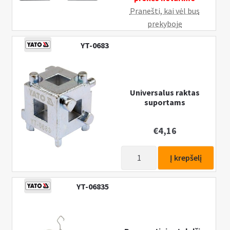
Pranešti, kai vėl bus
prekyboje
YT-0683
Universalus raktas
suportams
€
4,16
produkto
Į krepšelį
kiekis:
Universalus
YT-06835
raktas
suportams