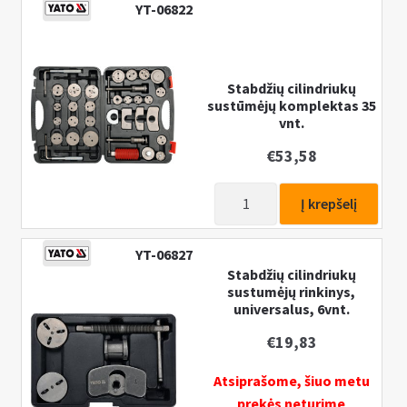
YT-06822
cilindriukų
sustūmėjų
komplektas
18
Stabdžių cilindriukų
sustūmėjų komplektas 35
vnt.
vnt.
€
53,58
produkto
Į krepšelį
kiekis:
Stabdžių
YT-06827
cilindriukų
Stabdžių cilindriukų
sustūmėjų
sustumėjų rinkinys,
komplektas
universalus, 6vnt.
35
€
19,83
vnt.
Atsiprašome, šiuo metu
prekės neturime