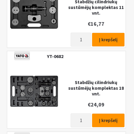
atstatymui,
Stabdžių cilindriukų
sustūmėjų komplektas 11
H-
vnt.
CA,
su
€
16,77
2
produkto
ir
Į krepšelį
kiekis:
3
Stabdžių
kaiščiais
YT-0682
cilindriukų
2
sustūmėjų
vnt.
komplektas
11
Stabdžių cilindriukų
sustūmėjų komplektas 18
vnt.
vnt.
€
24,09
produkto
Į krepšelį
kiekis:
Stabdžių