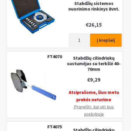
n
Stabdžių sistemos
u
nuorinimo rinkinys 8vnt.
€
26,15
produkto
Į krepšelį
kiekis:
Stabdžių
FT4070
Stabdžių cilindriukų
sistemos
sustumėjas su terkšlė 40-
nuorinimo
70mm
rinkinys
€
9,29
8vnt.
Atsiprašome, šiuo metu
prekės neturime
Pranešti, kai vėl bus
prekyboje
FT4075
Stabdžių cilindriukų