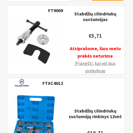
Replės
FT9009
suportų
Stabdžių cilindriukų
sustumėjas
žiedams
€
5,71
Atsiprašome, šiuo metu
prekės neturime
Pranešti, kai vėl bus
prekyboje
FTXC4012
Stabdžių cilindriukų
sustumėjų rinkinys 12vnt
€
10,71