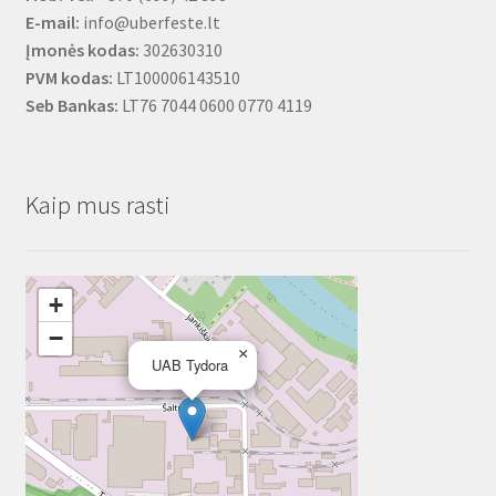
E-mail:
info@uberfeste.lt
Įmonės kodas:
302630310
PVM kodas:
LT100006143510
Seb Bankas:
LT76 7044 0600 0770 4119
Kaip mus rasti
+
−
×
UAB Tydora