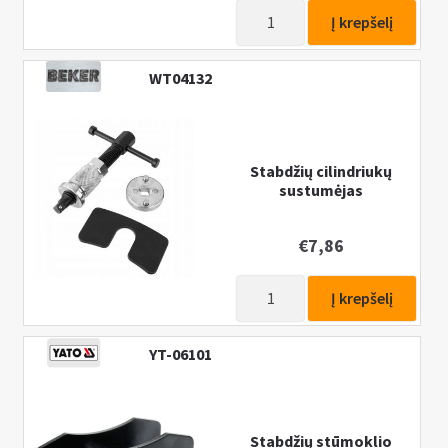
produkto
Į krepšelį
kiekis:
Stabdžių
WT04132
cilindriukų
sustumėjų
rinkinys
22vnt.
Stabdžių cilindriukų
sustumėjas
€
7,86
produkto
Į krepšelį
kiekis:
Stabdžių
YT-06101
cilindriukų
sustumėjas
Stabdžių stūmoklio