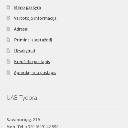
Mano paskyra
Vartotojo informacija
Adresai
Priminti slaptažodį
Užsakymai
Krepšelio puslapis
Apmokėjimo puslapis
UAB Tydora
Savanorių g. 219
Mob. Tel.
+370 (699) 42 898