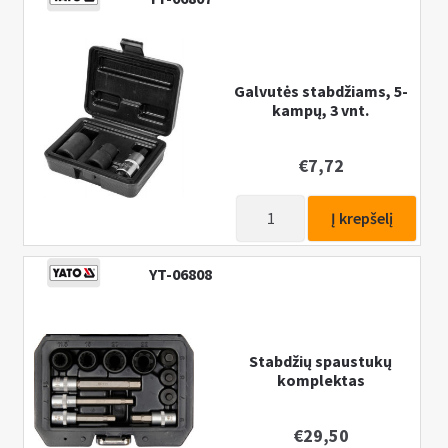
gnybtų
replės
Galvutės stabdžiams, 5-
kampų, 3 vnt.
€
7,72
produkto
Į krepšelį
kiekis:
Galvutės
YT-06808
stabdžiams,
5-
kampų,
3
Stabdžių spaustukų
komplektas
vnt.
€
29,50