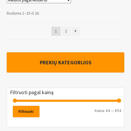
sriegio
kreipiamųjų
Rodoma 1–25 iš 26
varžtų
rem.
1
2
komplektas
VAG,
Ford,
Opel
PREKIŲ KATEGORIJOS
stabdžiams
Filtruoti pagal kainą
Kaina:
€4
—
€54
Filtruoti