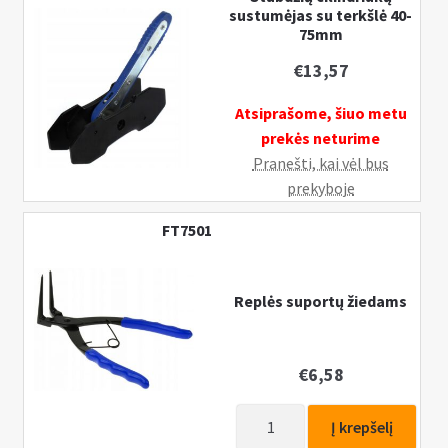
sustumėjas su terkšlė 40-
75mm
€
13,57
Atsiprašome, šiuo metu
prekės neturime
Pranešti, kai vėl bus
prekyboje
FT7501
Replės suportų žiedams
€
6,58
produkto
Į krepšelį
kiekis: