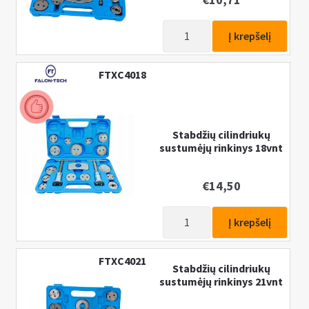
produkto
Į krepšelį
kiekis:
Stabdžių
FTXC4018
cilindriukų
sustumėjų
rinkinys
12vnt
Stabdžių cilindriukų
sustumėjų rinkinys 18vnt
€
14,50
produkto
Į krepšelį
kiekis:
Stabdžių
FTXC4021
cilindriukų
Stabdžių cilindriukų
sustumėjų rinkinys 21vnt
sustumėjų
rinkinys