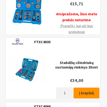
18vnt
€
15,71
Atsiprašome, šiuo metu
prekės neturime
Pranešti, kai vėl bus
prekyboje
FTXC4035
Stabdžių cilindriukų
sustumėjų rinkinys 35vnt
€
34,00
produkto
Į krepšelį
kiekis:
Stabdžių
FTXC4066