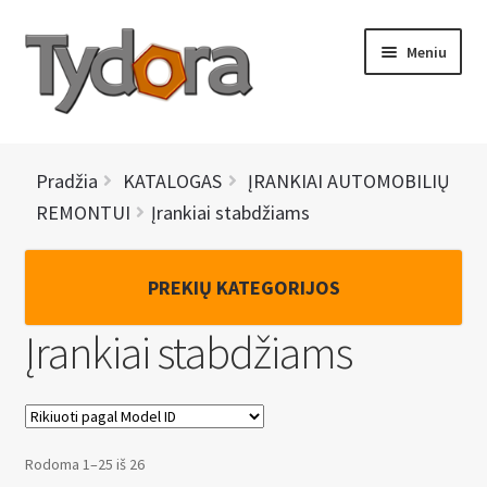
Pereiti
Pereiti
Meniu
prie
prie
meniu
turinio
PRADINIS
Pradžia
KATALOGAS
ĮRANKIAI AUTOMOBILIŲ
KATALOGAS
REMONTUI
Įrankiai stabdžiams
NAUJIENOS
PREKIŲ KATEGORIJOS
AKCIJOS
Įrankiai stabdžiams
BRENDAI
I
KONTAKTAI
š
Rodoma 1–25 iš 26
s