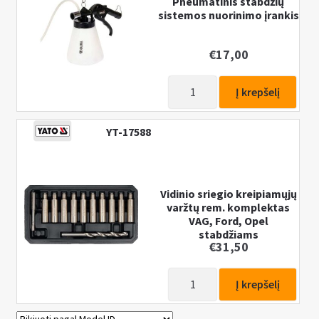
Pneumatinis stabdžių
sistemos nuorinimo įrankis
€
17,00
produkto
Į krepšelį
kiekis:
Pneumatinis
YT-17588
stabdžių
sistemos
nuorinimo
įrankis
Vidinio sriegio kreipiamųjų
varžtų rem. komplektas
VAG, Ford, Opel
stabdžiams
€
31,50
produkto
Į krepšelį
kiekis:
Vidinio