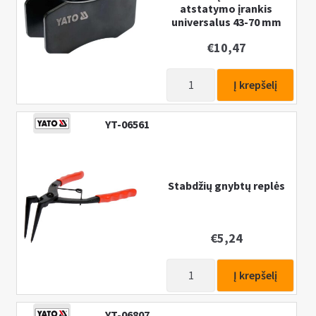
atstatymo įrankis
universalus 43-70 mm
€
10,47
produkto
Į krepšelį
kiekis:
Stabdžių
YT-06561
stūmoklio
atstatymo
įrankis
universalus
Stabdžių gnybtų replės
43-
70
mm
€
5,24
produkto
Į krepšelį
kiekis:
Stabdžių
YT-06807