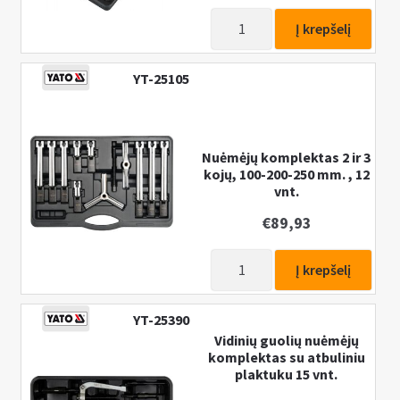
produkto
Į krepšelį
kiekis:
Nuėmėjų
YT-25105
komplektas,
tiltas
ir
kojelės,
Nuėmėjų komplektas 2 ir 3
kojų, 100-200-250 mm. , 12
14
vnt.
vnt.
€
89,93
produkto
Į krepšelį
kiekis:
Nuėmėjų
YT-25390
komplektas
Vidinių guolių nuėmėjų
2
komplektas su atbuliniu
ir
plaktuku 15 vnt.
3