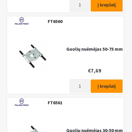
produkto
Į krepšelį
kiekis:
Vidinių
FT6560
guolių
nuėmėjų
rinkinys
su
Guolių nuėmėjas 50-75 mm
atbuliniu
plaktuku
10-
€
7,69
58mm,
16vnt.
produkto
Į krepšelį
kiekis:
Guolių
FT6561
nuėmėjas
50-
75
mm
Guolių nuėmėjas 30-50 mm