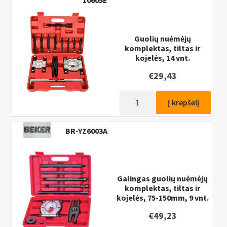
10605E
Pristatymo informacija
k
l
I
MANO PASKYRA
e
š
Guolių nuėmėjų
i
komplektas, tiltas ir
s
kojelės, 14 vnt.
s
k
t
€
29,43
l
i
e
produkto
s
i
Į krepšelį
kiekis:
u
s
Guolių
b
t
BR-YZ6003A
nuėmėjų
-
i
komplektas,
m
s
tiltas
e
u
ir
n
b
Galingas guolių nuėmėjų
kojelės,
u
komplektas, tiltas ir
-
kojelės, 75-150mm, 9 vnt.
14
m
vnt.
e
€
49,23