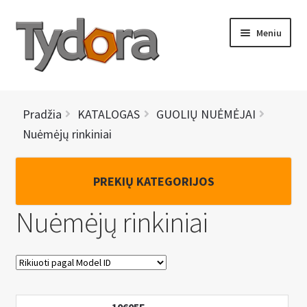
Pereiti
Pereiti
Meniu
prie
prie
meniu
turinio
PRADINIS
Pradžia
KATALOGAS
GUOLIŲ NUĖMĖJAI
KATALOGAS
Nuėmėjų rinkiniai
NAUJIENOS
PREKIŲ KATEGORIJOS
AKCIJOS
Nuėmėjų rinkiniai
BRENDAI
I
KONTAKTAI
š
s