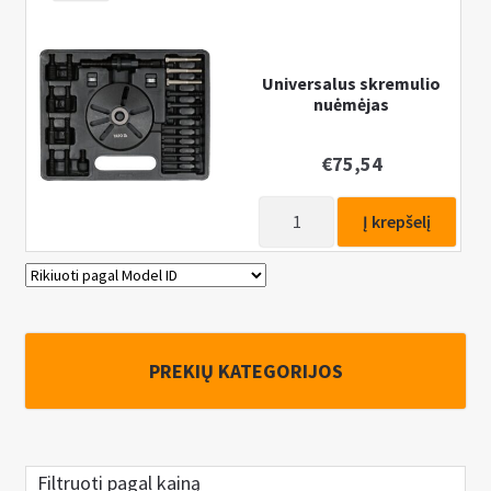
su
atbuliniu
plaktuku
Universalus skremulio
nuėmėjas
16vnt.
€
75,54
produkto
Į krepšelį
kiekis:
Universalus
skremulio
nuėmėjas
PREKIŲ KATEGORIJOS
Filtruoti pagal kainą