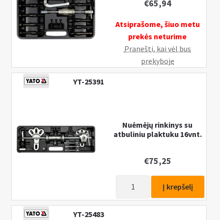
€
65,94
kojų,
100-
Atsiprašome, šiuo metu
200-
prekės neturime
250
Pranešti, kai vėl bus
mm.
prekyboje
,
YT-25391
12
vnt.
Nuėmėjų rinkinys su
atbuliniu plaktuku 16vnt.
€
75,25
produkto
Į krepšelį
kiekis:
Nuėmėjų
YT-25483
rinkinys