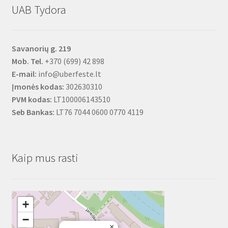
UAB Tydora
Savanorių g. 219
Mob. Tel.
+370 (699) 42 898
E-mail:
info@uberfeste.lt
Įmonės kodas:
302630310
PVM kodas:
LT100006143510
Seb Bankas:
LT76 7044 0600 0770 4119
Kaip mus rasti
+
−
×