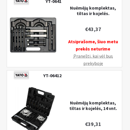
YT-0641
nuėmėjas
Nuėmėjų komplektas,
75-
tiltas ir kojelės.
105
mm
€
43,37
Atsiprašome, šiuo metu
prekės neturime
Pranešti, kai vėl bus
prekyboje
YT-06412
Nuėmėjų komplektas,
tiltas ir kojelės, 14 vnt.
€
39,31