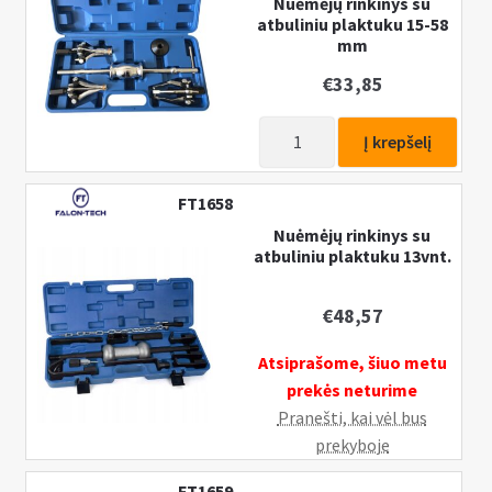
Nuėmėjų rinkinys su
23vnt.
atbuliniu plaktuku 15-58
mm
€
33,85
produkto
Į krepšelį
kiekis:
Nuėmėjų
FT1658
rinkinys
Nuėmėjų rinkinys su
su
atbuliniu plaktuku 13vnt.
atbuliniu
plaktuku
€
48,57
15-
58
Atsiprašome, šiuo metu
mm
prekės neturime
Pranešti, kai vėl bus
prekyboje
FT1659