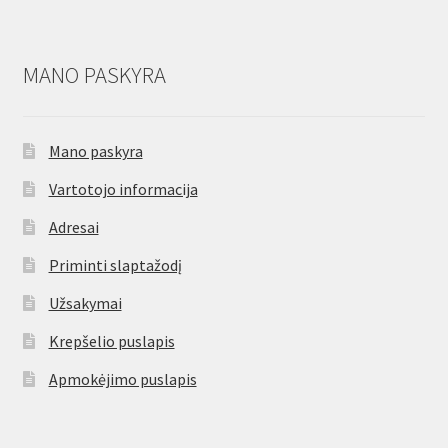
MANO PASKYRA
Mano paskyra
Vartotojo informacija
Adresai
Priminti slaptažodį
Užsakymai
Krepšelio puslapis
Apmokėjimo puslapis