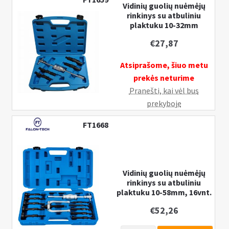
Vidinių guolių nuėmėjų
rinkinys su atbuliniu
plaktuku 10-32mm
€
27,87
Atsiprašome, šiuo metu
prekės neturime
Pranešti, kai vėl bus
prekyboje
FT1668
Vidinių guolių nuėmėjų
rinkinys su atbuliniu
plaktuku 10-58mm, 16vnt.
€
52,26