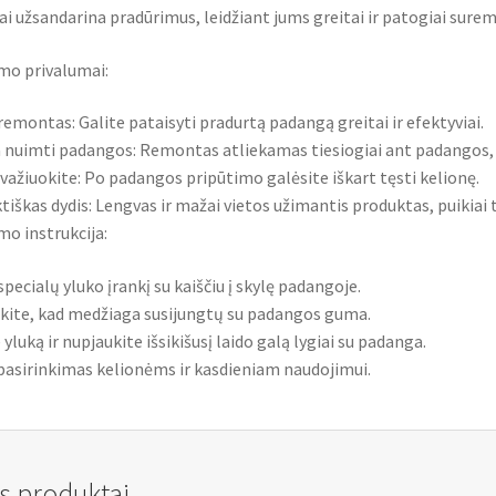
ai užsandarina pradūrimus, leidžiant jums greitai ir patogiai su
mo privalumai:
remontas: Galite pataisyti pradurtą padangą greitai ir efektyviai.
a nuimti padangos: Remontas atliekamas tiesiogiai ant padangos, 
 važiuokite: Po padangos pripūtimo galėsite iškart tęsti kelionę.
škas dydis: Lengvas ir mažai vietos užimantis produktas, puikiai 
o instrukcija:
 specialų yluko įrankį su kaiščiu į skylę padangoje.
kite, kad medžiaga susijungtų su padangos guma.
 yluką ir nupjaukite išsikišusį laido galą lygiai su padanga.
pasirinkimas kelionėms ir kasdieniam naudojimui.
s produktai