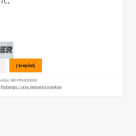
to
Į krepšelį
ų
kodas:
BR-PRV620030
to
:
Padangų / ratų remonto įrankiai
/virvės
mm