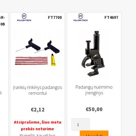
BR-
FT7708
FT4697
30B
Padangų nuėmimo
Įrankių rinkinys padangos
s
įrenginys
remontui
€
50,00
€
2,12
produkto
Atsiprašome, šiuo metu
kiekis:
prekės neturime
Padangų
Pranešti, kai vėl bus