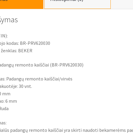
šymas
IN):
jo kodas: BR-PRV620030
s ženklas: BEKER
adangų remonto kaiščiai (BR-PRV620030)
as: Padangų remonto kaiščiai/virvės
akuotėje: 30 vnt.
00 mm
uo: 6 mm
 Ruda
as:
cialūs padangų remonto kaiščiai yra skirti naudoti bekamerėms p