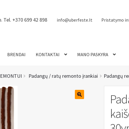
. Tel. +370 699 42 898
info@uberfeste.lt
Pristatymo in
BRENDAI
KONTAKTAI
MANO PASKYRA
REMONTUI
Padangų / ratų remonto įrankiai
Padangų re
Pad
kai
30vn