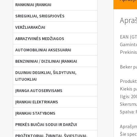
RANKINIAI ĮRANKIAI
SRIEGIKLIAI, SRIEGPJOVĖS
Apra
VERŽLIARAKČIAI
EAN (GT
ABRAZYVINĖS MEDŽIAGOS
Gaminto
AUTOMOBILINIAI AKSESUARAI
Prekini
BENZININIAI / DIZILINIAI ĮRANKIAI
Beker p
DUJINIAI DEGIKLIAI, ŠILDYTUVAI,
LITUOKLIAI
Produkt
Kiekis p
ĮRANGA AUTOSERVISAMS
Ilgis: 2
ĮRANKIAI ELEKTRIKAMS
Skersm
Spalva:
ĮRANKIAI STATYBOMS
PREKĖS BUIČIAI SODUI IR DARŽUI
Aprašym
Šie spe
PROŽEKTORIAI, ŽIBINTAI, ŠVIESTUVAI,