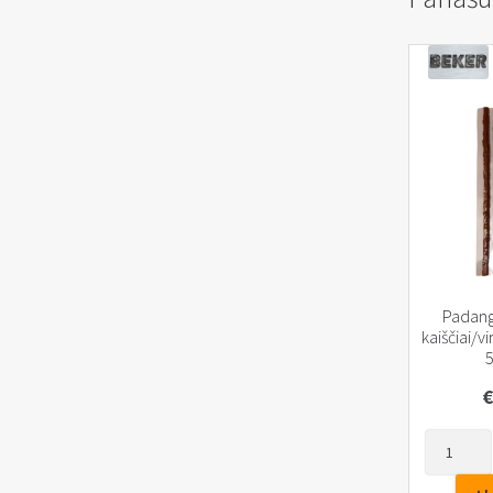
Padan
kaiščiai/
5
€
produkto
kiekis:
Padangų