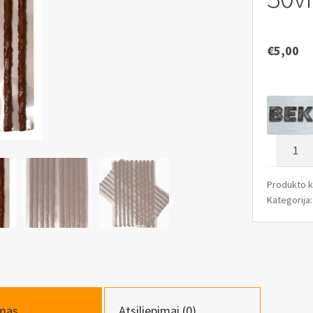
€
5,00
produk
kiekis:
Padang
Produkto 
remon
Kategorija
kaiščiai
6*200
30vnt.
mas
Atsiliepimai (0)