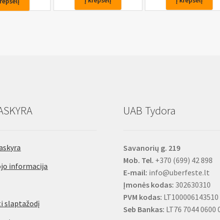
Į krepšelį
Į krepšelį
krepšelį
remonto
remonto
kaiščiai/virvės
kaiščiai/virvės
rvės
juodas
juodas
4*200mm
6*200mm
50vnt.
30vnt.
ASKYRA
UAB Tydora
askyra
Savanorių g. 219
Mob. Tel.
+370 (699) 42 898
jo informacija
E-mail:
info@uberfeste.lt
Įmonės kodas:
302630310
PVM kodas:
LT100006143510
i slaptažodį
Seb Bankas:
LT76 7044 0600 