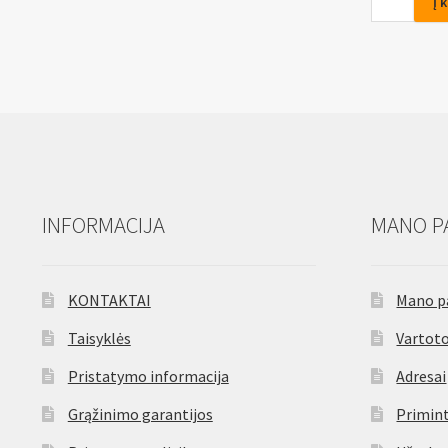
Į 
remonto
kaiščiai/vi
4*200mm
50vnt.
INFORMACIJA
MANO P
KONTAKTAI
Mano p
Taisyklės
Vartoto
Pristatymo informacija
Adresai
Grąžinimo garantijos
Primint