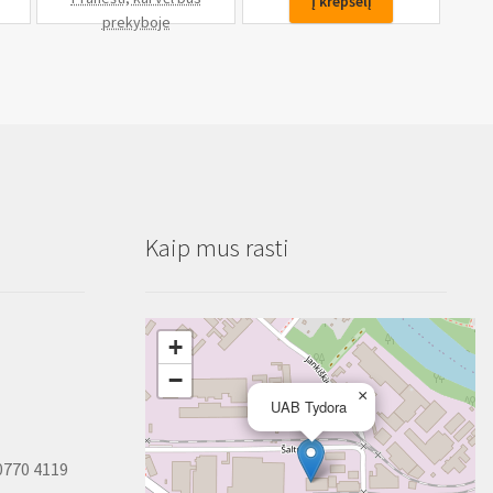
Į krepšelį
nuėmimo
prekyboje
įrenginys
Kaip mus rasti
+
−
×
UAB Tydora
0770 4119