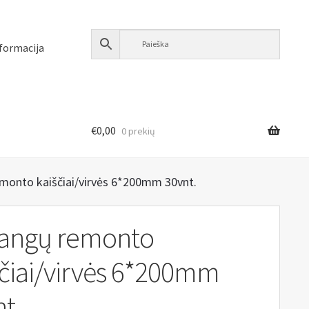
formacija
€
0,00
0 prekių
monto kaiščiai/virvės 6*200mm 30vnt.
angų remonto
ščiai/virvės 6*200mm
t.