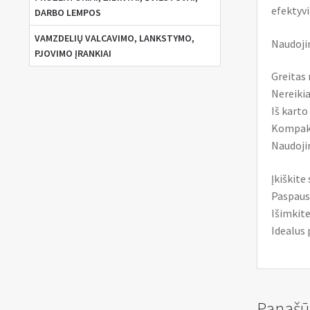
efektyvi
DARBO LEMPOS
VAMZDELIŲ VALCAVIMO, LANKSTYMO,
Naudoji
PJOVIMO ĮRANKIAI
Greitas 
Nereiki
Iš karto
Kompakti
Naudojim
Įkiškite
Paspaus
Išimkite
Idealus 
Panašū