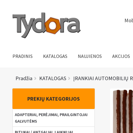
Pereiti
Pereiti
Mob
prie
prie
meniu
turinio
PRADINIS
KATALOGAS
NAUJIENOS
AKCIJOS
Pradžia
KATALOGAS
ĮRANKIAI AUTOMOBILIŲ 
PREKIŲ KATEGORIJOS
ADAPTERIAI, PERĖJIMAI, PRAILGINTOJAI
GALVUTĖMS
BITUKAI / ANTGALIAI, LAIKIKLIAI