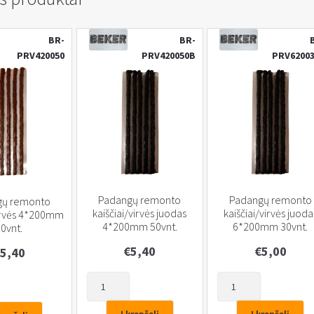
BR-
BR-
PRV420050
PRV420050B
PRV6200
Padangų remonto
Padangų remonto
gų remonto
kaiščiai/virvės juodas
kaiščiai/virvės juoda
virvės 4*200mm
4*200mm 50vnt.
6*200mm 30vnt.
0vnt.
€
5,40
€
5,00
5,40
produkto
produkto
kiekis:
kiekis:
Padangų
Padangų