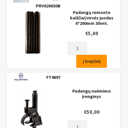
PRV620030B
Padangų remonto
kaiščiai/virvės juodas
6*200mm 30vnt.
€
5,00
produkto
kiekis:
Padangų
Į krepšelį
remonto
kaiščiai/virvės
FT4697
juodas
6*200mm
Padangų nuėmimo
30vnt.
įrenginys
€
50,00
produkto