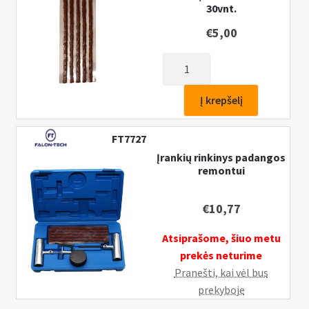
30vnt.
€
5,00
produkto
kiekis:
Padangų
Į krepšelį
remonto
kaiščiai/virvės
FT7727
6*200mm
Įrankių rinkinys padangos
30vnt.
remontui
€
10,77
Atsiprašome, šiuo metu
prekės neturime
Pranešti, kai vėl bus
prekyboje