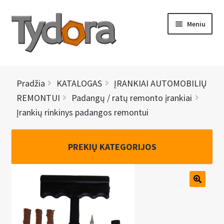
Pereiti
Pereiti
Meniu
prie
prie
meniu
turinio
PRADINIS
Pradžia
KATALOGAS
ĮRANKIAI AUTOMOBILIŲ
KATALOGAS
REMONTUI
Padangų / ratų remonto įrankiai
Įrankių rinkinys padangos remontui
NAUJIENOS
AKCIJOS
PREKIŲ KATEGORIJOS
BRENDAI
I
KONTAKTAI
š
s