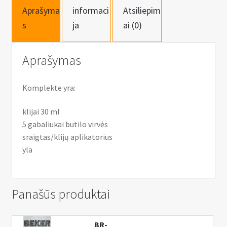
Aprašyma
informaci
Atsiliepim
s
ja
ai (0)
Aprašymas
Komplekte yra:
klijai 30 ml
5 gabaliukai butilo virvės
sraigtas/klijų aplikatorius
yla
Panašūs produktai
BR-