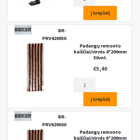
kiekis:
Padangų
Į krepšelį
nuėmimo
įrenginys
BR-
PRV420050
Padangų remonto
kaiščiai/virvės 4*200mm
50vnt.
€
5,40
produkto
kiekis:
Padangų
Į krepšelį
remonto
kaiščiai/virvės
BR-
4*200mm
PRV620030
50vnt.
Padangų remonto
kaiščiai/virvės 6*200mm