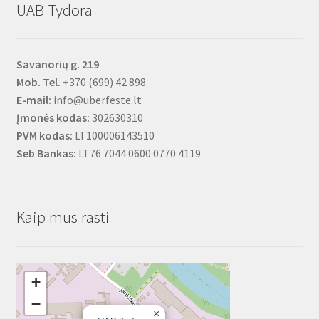
UAB Tydora
Savanorių g. 219
Mob. Tel.
+370 (699) 42 898
E-mail:
info@uberfeste.lt
Įmonės kodas:
302630310
PVM kodas:
LT100006143510
Seb Bankas:
LT76 7044 0600 0770 4119
Kaip mus rasti
+
−
×