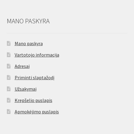
MANO PASKYRA
Mano paskyra
Vartotojo informacija
Adresai
Priminti slaptažodį
Užsakymai
Krepšelio puslapis
Apmokėjimo puslapis