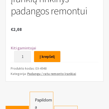
n
u
padangos remontui
€
2,08
Kiti gamintojai
produkto
Į krepšelį
kiekis:
Įrankių
Produkto kodas:
EX-4948
rinkinys
Kategorija:
Padangų / ratų remonto įrankiai
padangos
remontui
Papildom
a