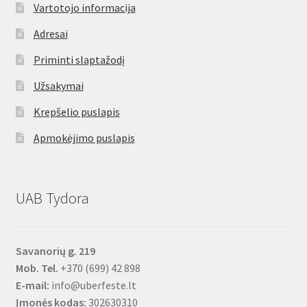
Vartotojo informacija
Adresai
Priminti slaptažodį
Užsakymai
Krepšelio puslapis
Apmokėjimo puslapis
UAB Tydora
Savanorių g. 219
Mob. Tel.
+370 (699) 42 898
E-mail:
info@uberfeste.lt
Įmonės kodas:
302630310