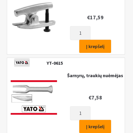
30-
42
mm
€
17,59
produkto
kiekis:
Šarnyro
Į krepšelį
nuėmėjas
17,5mm
YT-0615
Šarnyrų, traukių nuėmėjas
€
7,58
produkto
kiekis:
Šarnyrų,
Į krepšelį
traukių