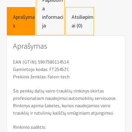
a
Aprašyma
informaci
Atsiliepim
s
ja
ai (0)
Aprašymas
EAN (GTIN): 5907580114514
Gamintojo kodas: FT2545ZC
Prekinis ženklas: Falon-tech
Šis penkių dalių vairo trauklių rinkinys skirtas
profesionaliam naudojimui automobilių servisuose.
Rinkinys apima šakeles, kurios naudojamos vairo
trauklių ir rutulinių kaiščių smūginiam atjungimui.
Rinkinio sudėtis: