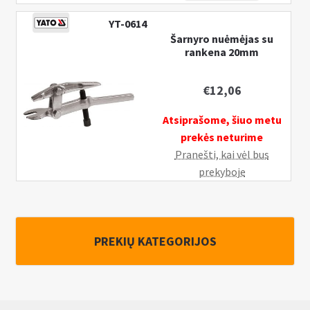
nuėmėjas
YT-0614
Šarnyro nuėmėjas su
rankena 20mm
€
12,06
Atsiprašome, šiuo metu
prekės neturime
Pranešti, kai vėl bus
prekyboje
PREKIŲ KATEGORIJOS