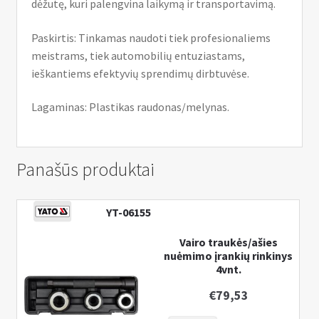
dėžutę, kuri palengvina laikymą ir transportavimą.
Paskirtis: Tinkamas naudoti tiek profesionaliems
meistrams, tiek automobilių entuziastams,
ieškantiems efektyvių sprendimų dirbtuvėse.
Lagaminas: Plastikas raudonas/melynas.
Panašūs produktai
YT-06155
Vairo traukės/ašies
nuėmimo įrankių rinkinys
4vnt.
€
79,53