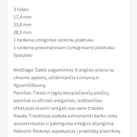
3 šakės:
17,4 mm
23,8 mm
28,5 mm
1 rankena smogimui rankiniu plaktuku
1 rankena pneumatiniam (smūginiam) plaktukui
Ypatybės:
Medžiaga: Šakės pagamintos iš anglies plieno su
chromo apdaila, užtikrinančia tvirtumą ir
ilgaamžiškumą.
Paviršiai: Tiesūs ir lygūs besiplečiančių pleištų
paviršiai su aštriais antgaliais, leidžiančiais
efektyviai atskirti antgalį nuo vairo traukės.
Nauda: Trauktuvai padeda sutrumpinti darbo laiką
autoservisuose ir palengvina smūginį atjungimą.
Pakuotė: Rinkinys supakuotas į praktišką plastikinę