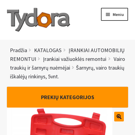
Pereiti
Pereiti
Meniu
prie
prie
meniu
turinio
PRADINIS
Pradžia
KATALOGAS
ĮRANKIAI AUTOMOBILIŲ
KATALOGAS
REMONTUI
Įrankiai važiuoklės remontui
Vairo
traukių ir šarnyrų nuėmėjai
Šarnyrų, vairo traukių
NAUJIENOS
iškalėjų rinkinys, 5vnt.
AKCIJOS
PREKIŲ KATEGORIJOS
BRENDAI
I
KONTAKTAI
š
s