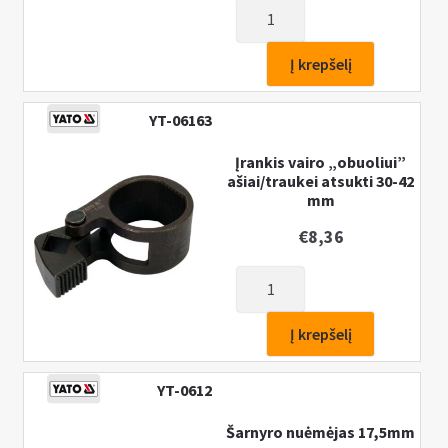
produkto
kiekis:
Vairo
Į krepšelį
traukės/ašies
nuėmimo
YT-06163
įrankių
rinkinys
Įrankis vairo „obuoliui”
ašiai/traukei atsukti 30-42
4vnt.
mm
€
8,36
produkto
kiekis:
Įrankis
Į krepšelį
vairo
"obuoliui"
YT-0612
ašiai/traukei
atsukti
Šarnyro nuėmėjas 17,5mm