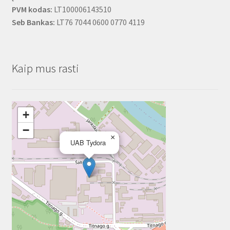
PVM kodas:
LT100006143510
Seb Bankas:
LT76 7044 0600 0770 4119
Kaip mus rasti
+
−
×
UAB Tydora