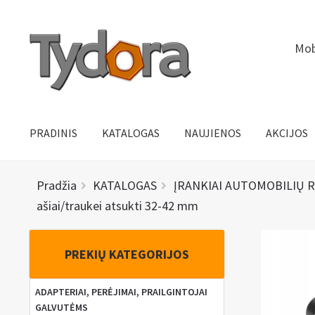
Pereiti
Pereiti
Mob
prie
prie
meniu
turinio
PRADINIS
KATALOGAS
NAUJIENOS
AKCIJOS
Pradžia
KATALOGAS
ĮRANKIAI AUTOMOBILIŲ 
ašiai/traukei atsukti 32-42 mm
PREKIŲ KATEGORIJOS
ADAPTERIAI, PERĖJIMAI, PRAILGINTOJAI
GALVUTĖMS