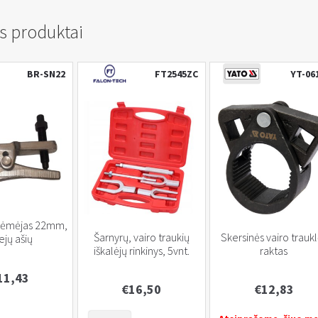
s produktai
BR-SN22
FT2545ZC
YT-06
uėmėjas 22mm,
Šarnyrų, vairo traukių
Skersinės vairo trauk
ejų ašių
iškalėjų rinkinys, 5vnt.
raktas
11,43
€
16,50
€
12,83