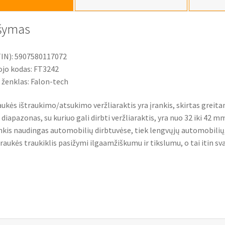
mm
šymas
IN): 5907580117072
jo kodas: FT3242
 ženklas: Falon-tech
aukės ištraukimo/atsukimo veržliaraktis yra įrankis, skirtas greit
 diapazonas, su kuriuo gali dirbti veržliaraktis, yra nuo 32 iki 42 m
ankis naudingas automobilių dirbtuvėse, tiek lengvųjų automobili
traukės traukiklis pasižymi ilgaamžiškumu ir tikslumu, o tai itin s