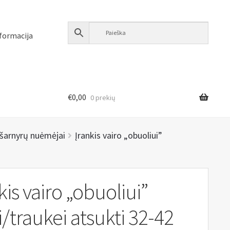
formacija
€
0,00
0 prekių
r šarnyrų nuėmėjai
Įrankis vairo „obuoliui”
kis vairo „obuoliui”
i/traukei atsukti 32-42