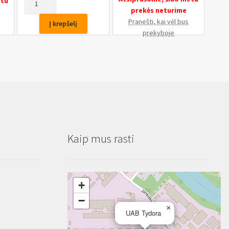
etu
kiekis:
prekės neturime
Šarnyrų,
Pranešti, kai vėl bus
Į krepšelį
vairo
prekyboje
traukių
nuėmėjų
rinkinys
6vnt.
Kaip mus rasti
+
−
×
UAB Tydora