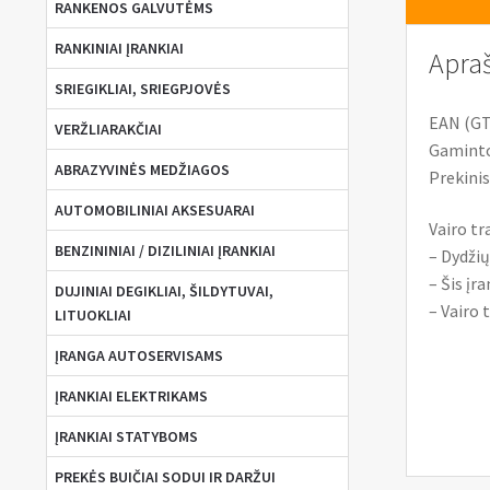
RANKENOS GALVUTĖMS
RANKINIAI ĮRANKIAI
Apra
SRIEGIKLIAI, SRIEGPJOVĖS
EAN (GT
VERŽLIARAKČIAI
Gaminto
ABRAZYVINĖS MEDŽIAGOS
Prekinis
AUTOMOBILINIAI AKSESUARAI
Vairo tr
BENZININIAI / DIZILINIAI ĮRANKIAI
– Dydžių
– Šis įr
DUJINIAI DEGIKLIAI, ŠILDYTUVAI,
– Vairo 
LITUOKLIAI
ĮRANGA AUTOSERVISAMS
ĮRANKIAI ELEKTRIKAMS
ĮRANKIAI STATYBOMS
PREKĖS BUIČIAI SODUI IR DARŽUI