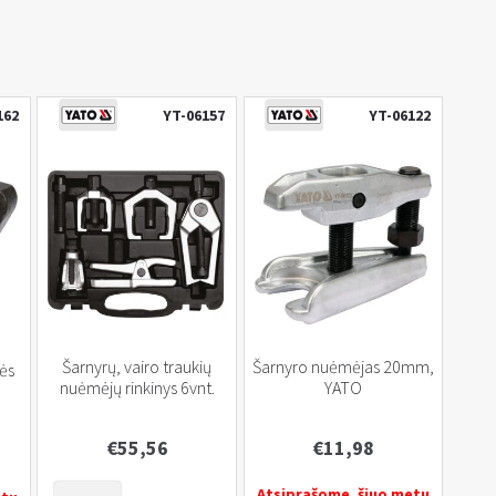
162
YT-06157
YT-06122
Šarnyrų, vairo traukių
Šarnyro nuėmėjas 20mm,
lės
nuėmėjų rinkinys 6vnt.
YATO
€
55,56
€
11,98
produkto
Atsiprašome, šiuo metu