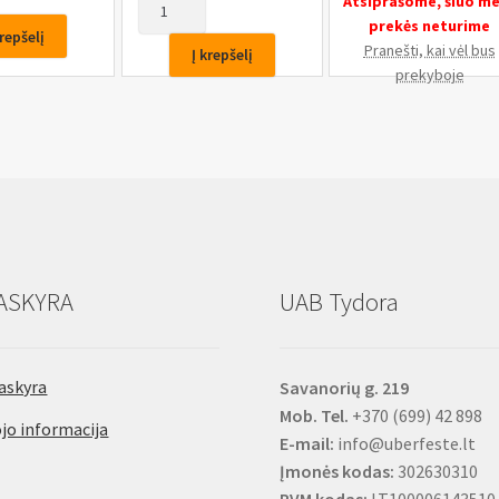
produkto
Atsiprašome, šiuo m
kiekis:
prekės neturime
krepšelį
Šarnyrų,
Pranešti, kai vėl bus
Į krepšelį
vairo
prekyboje
traukių
iškalėjų
rinkinys,
5vnt.
ASKYRA
UAB Tydora
askyra
Savanorių g. 219
Mob. Tel.
+370 (699) 42 898
jo informacija
E-mail:
info@uberfeste.lt
Įmonės kodas:
302630310
PVM kodas:
LT100006143510