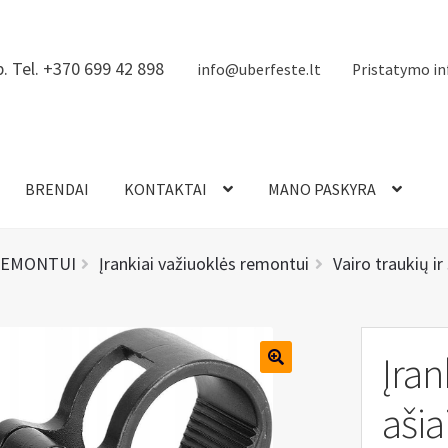
. Tel. +370 699 42 898
info@uberfeste.lt
Pristatymo in
BRENDAI
KONTAKTAI
MANO PASKYRA
REMONTUI
Įrankiai važiuoklės remontui
Vairo traukių i
Įran
ašia