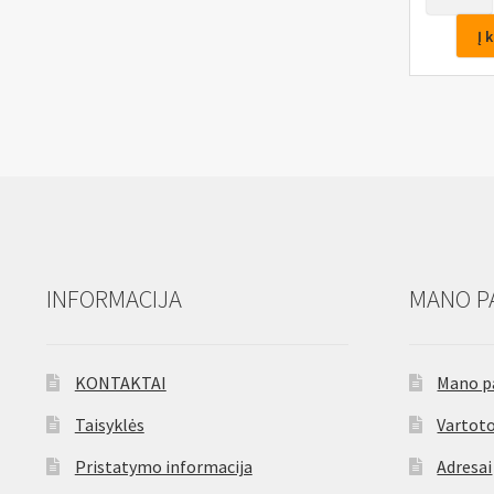
kiekis:
Šarnyro
Į 
nuėmėjas
22mm,
dviejų
ašių
INFORMACIJA
MANO P
KONTAKTAI
Mano p
Taisyklės
Vartoto
Pristatymo informacija
Adresai