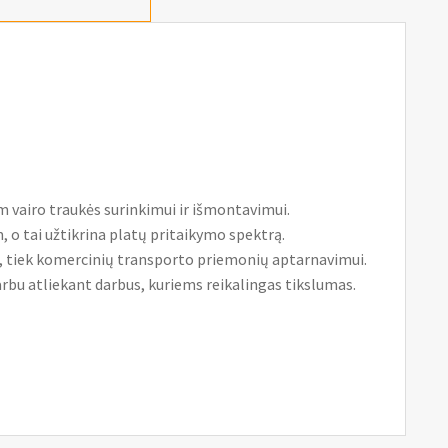
am vairo traukės surinkimui ir išmontavimui.
m, o tai užtikrina platų pritaikymo spektrą.
ų, tiek komercinių transporto priemonių aptarnavimui.
varbu atliekant darbus, kuriems reikalingas tikslumas.