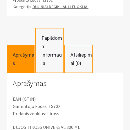
n
Produkto kodas:
TS702
Kategorija:
DUJINIAI DEGIKLIAI, LITUOKLIAI
u
Papildom
a
Aprašyma
informaci
Atsiliepim
s
ja
ai (0)
Aprašymas
EAN (GTIN):
Gamintojo kodas: TS702
Prekinis ženklas: Tiross
DUJOS TIROSS UNIVERSAL 300 ML