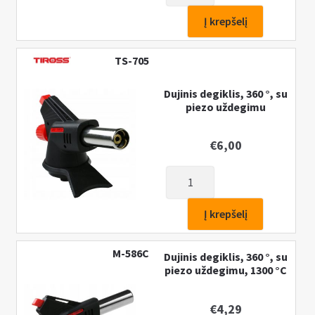
Dujinis
Į krepšelį
degiklis
TS-705
Dujinis degiklis, 360 °, su
piezo uždegimu
€
6,00
produkto
kiekis:
Dujinis
Į krepšelį
degiklis,
360
M-586C
Dujinis degiklis, 360 °, su
°,
piezo uždegimu, 1300 °C
su
piezo
€
4,29