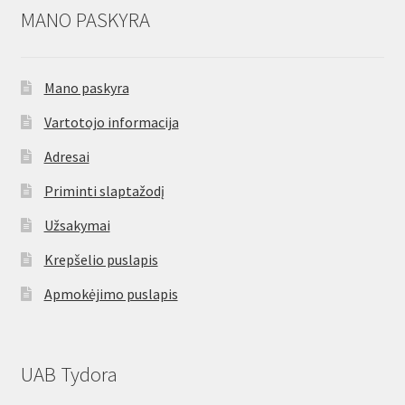
MANO PASKYRA
Mano paskyra
Vartotojo informacija
Adresai
Priminti slaptažodį
Užsakymai
Krepšelio puslapis
Apmokėjimo puslapis
UAB Tydora