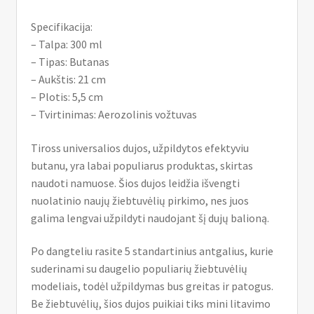
Specifikacija:
– Talpa: 300 ml
– Tipas: Butanas
– Aukštis: 21 cm
– Plotis: 5,5 cm
– Tvirtinimas: Aerozolinis vožtuvas
Tiross universalios dujos, užpildytos efektyviu
butanu, yra labai populiarus produktas, skirtas
naudoti namuose. Šios dujos leidžia išvengti
nuolatinio naujų žiebtuvėlių pirkimo, nes juos
galima lengvai užpildyti naudojant šį dujų balioną.
Po dangteliu rasite 5 standartinius antgalius, kurie
suderinami su daugelio populiarių žiebtuvėlių
modeliais, todėl užpildymas bus greitas ir patogus.
Be žiebtuvėlių, šios dujos puikiai tiks mini litavimo