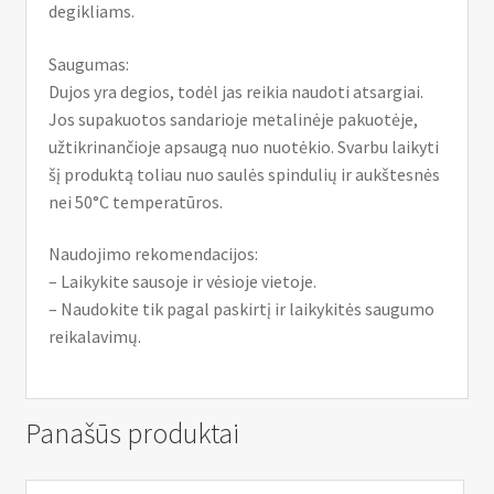
degikliams.
Saugumas:
Dujos yra degios, todėl jas reikia naudoti atsargiai.
Jos supakuotos sandarioje metalinėje pakuotėje,
užtikrinančioje apsaugą nuo nuotėkio. Svarbu laikyti
šį produktą toliau nuo saulės spindulių ir aukštesnės
nei 50°C temperatūros.
Naudojimo rekomendacijos:
– Laikykite sausoje ir vėsioje vietoje.
– Naudokite tik pagal paskirtį ir laikykitės saugumo
reikalavimų.
Panašūs produktai