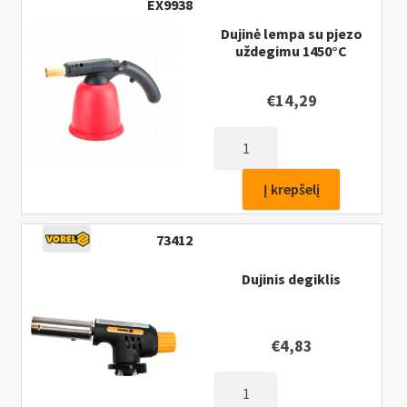
EX9938
Dujinė lempa su pjezo
uždegimu 1450°C
€
14,29
produkto
kiekis:
Dujinė
Į krepšelį
lempa
su
73412
pjezo
uždegimu
Dujinis degiklis
1450°C
€
4,83
produkto
kiekis: