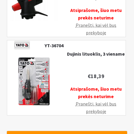
uždegimu
Atsiprašome, šiuo metu
prekės neturime
Pranešti, kai vėl bus
prekyboje
YT-36704
Dujinis lituoklis, 3 viename
€
18,39
Atsiprašome, šiuo metu
prekės neturime
Pranešti, kai vėl bus
prekyboje