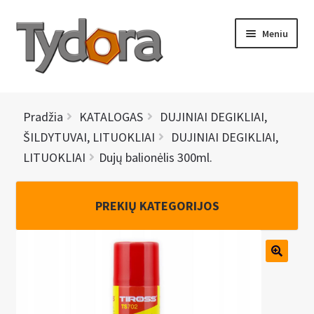
Pereiti
Pereiti
Meniu
prie
prie
meniu
turinio
PRADINIS
Pradžia
KATALOGAS
DUJINIAI DEGIKLIAI,
KATALOGAS
ŠILDYTUVAI, LITUOKLIAI
DUJINIAI DEGIKLIAI,
LITUOKLIAI
Dujų balionėlis 300ml.
NAUJIENOS
AKCIJOS
PREKIŲ KATEGORIJOS
BRENDAI
I
KONTAKTAI
š
s