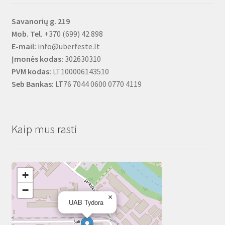
Savanorių g. 219
Mob. Tel.
+370 (699) 42 898
E-mail:
info@uberfeste.lt
Įmonės kodas:
302630310
PVM kodas:
LT100006143510
Seb Bankas:
LT76 7044 0600 0770 4119
Kaip mus rasti
+
−
×
UAB Tydora