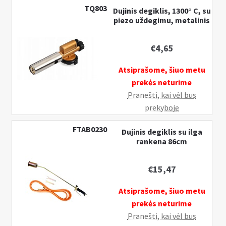
360
TQ803
Dujinis degiklis, 1300° C, su
°,
piezo uždegimu, metalinis
su
piezo
€
4,65
uždegimu
Atsiprašome, šiuo metu
prekės neturime
Pranešti, kai vėl bus
prekyboje
FTAB0230
Dujinis degiklis su ilga
rankena 86cm
€
15,47
Atsiprašome, šiuo metu
prekės neturime
Pranešti, kai vėl bus