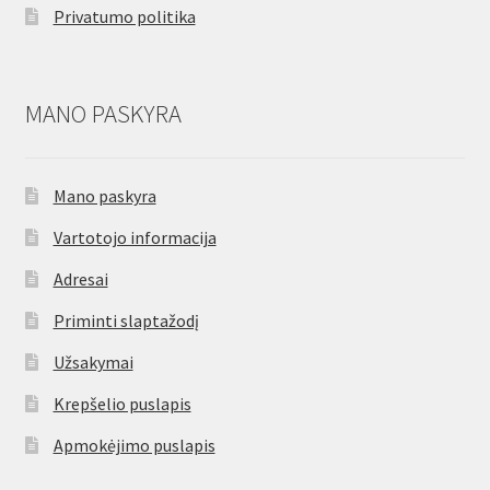
Privatumo politika
MANO PASKYRA
Mano paskyra
Vartotojo informacija
Adresai
Priminti slaptažodį
Užsakymai
Krepšelio puslapis
Apmokėjimo puslapis