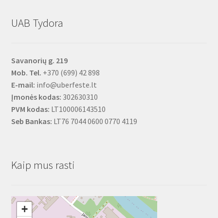
UAB Tydora
Savanorių g. 219
Mob. Tel.
+370 (699) 42 898
E-mail:
info@uberfeste.lt
Įmonės kodas:
302630310
PVM kodas:
LT100006143510
Seb Bankas:
LT76 7044 0600 0770 4119
Kaip mus rasti
+