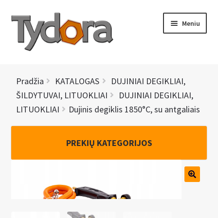
Pereiti
Pereiti
Meniu
prie
prie
meniu
turinio
PRADINIS
Pradžia
KATALOGAS
DUJINIAI DEGIKLIAI,
KATALOGAS
ŠILDYTUVAI, LITUOKLIAI
DUJINIAI DEGIKLIAI,
LITUOKLIAI
Dujinis degiklis 1850°C, su antgaliais
NAUJIENOS
AKCIJOS
PREKIŲ KATEGORIJOS
BRENDAI
I
KONTAKTAI
š
s