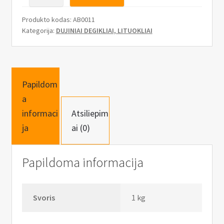
n
kiekis:
u
Dujinis
Produkto kodas:
AB0011
degiklis
Kategorija:
DUJINIAI DEGIKLIAI, LITUOKLIAI
1850°C,
su
antgaliais
Papildom
a
informaci
Atsiliepim
ja
ai (0)
Papildoma informacija
Svoris
1 kg