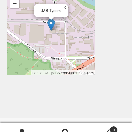
−
×
UAB Tydora
Leaflet
, ©
OpenStreetMap
contributors
0