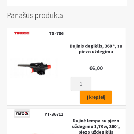
Panašūs produktai
TS-706
Dujinis degiklis, 360 °, su
piezo uždegimu
€
6,00
produkto
kiekis:
Dujinis
Į krepšelį
degiklis,
360
YT-36711
°,
Dujinė lempa su pjezo
su
uždegimu 1,7Kw, 360°,
pjezo uždegiklis
piezo