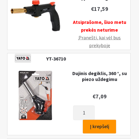
uždegimu
€
17,59
Atsiprašome, šiuo metu
prekės neturime
Pranešti, kai vėl bus
prekyboje
YT-36710
Dujinis degiklis, 360 °, su
piezo uždegimu
€
7,09
produkto
kiekis:
Dujinis
Į krepšelį
degiklis,