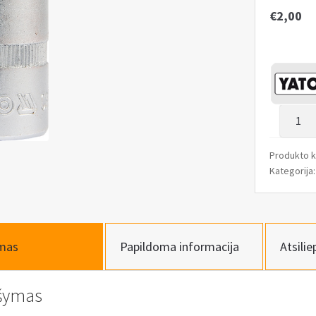
€
2,00
produk
kiekis:
Antgali
Produkto 
įpresuo
Kategorija
į
galvutę
1/2,
Hex,
mas
Papildoma informacija
Atsilie
H6
šymas