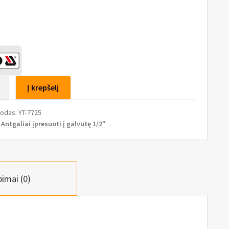
to
Į krepšelį
s
kodas:
YT-7725
tas
:
Antgaliai įpresuoti į galvutę 1/2"
pimai (0)