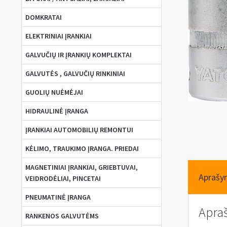
DOMKRATAI
ELEKTRINIAI ĮRANKIAI
GALVUČIŲ IR ĮRANKIŲ KOMPLEKTAI
GALVUTĖS , GALVUČIŲ RINKINIAI
GUOLIŲ NUĖMĖJAI
HIDRAULINĖ ĮRANGA
ĮRANKIAI AUTOMOBILIŲ REMONTUI
KĖLIMO, TRAUKIMO ĮRANGA. PRIEDAI
MAGNETINIAI ĮRANKIAI, GRIEBTUVAI,
Aprašy
VEIDRODĖLIAI, PINCETAI
PNEUMATINĖ ĮRANGA
Apra
RANKENOS GALVUTĖMS