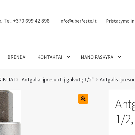
. Tel. +370 699 42 898
info@uberfeste.lt
Pristatymo in
BRENDAI
KONTAKTAI
MANO PASKYRA
KIKLIAI
Antgaliai įpresuoti į galvutę 1/2"
Antgalis įpresuo
Antg
1/2,