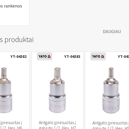
os rankenos
DAUGIAU
s produktai
YT-04382
YT-04383
YT-04
 įpresuotas į
Antgalis įpresuotas į
Antgalis įpresuotas 
 1/2, Hex, H6
galvutę 1/2, Hex, H7
galvutę 1/2, Hex, H