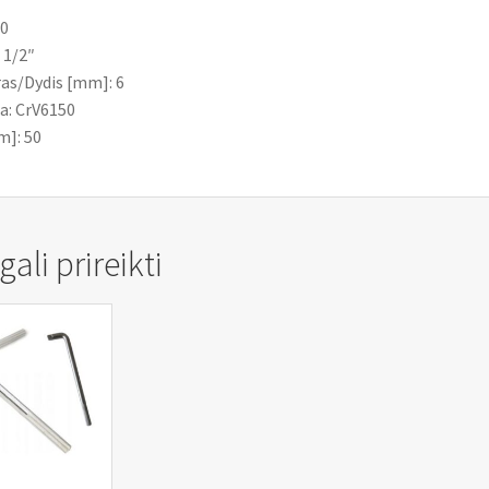
20
 1/2″
as/Dydis [mm]: 6
a: CrV6150
m]: 50
ali prireikti