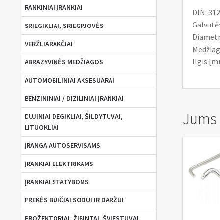
RANKINIAI ĮRANKIAI
DIN: 31
Galvutė:
SRIEGIKLIAI, SRIEGPJOVĖS
Diametr
VERŽLIARAKČIAI
Medžiag
Ilgis [m
ABRAZYVINĖS MEDŽIAGOS
AUTOMOBILINIAI AKSESUARAI
BENZININIAI / DIZILINIAI ĮRANKIAI
Jums g
DUJINIAI DEGIKLIAI, ŠILDYTUVAI,
LITUOKLIAI
ĮRANGA AUTOSERVISAMS
ĮRANKIAI ELEKTRIKAMS
ĮRANKIAI STATYBOMS
PREKĖS BUIČIAI SODUI IR DARŽUI
PROŽEKTORIAI, ŽIBINTAI, ŠVIESTUVAI,