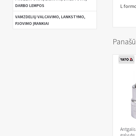
DARBO LEMPOS
L form
VAMZDELIŲ VALCAVIMO, LANKSTYMO,
PJOVIMO ĮRANKIAI
Panašū
Antgalis
galvutę