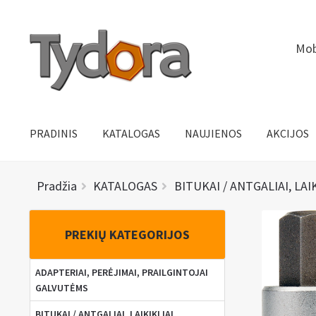
Pereiti
Pereiti
Mob
prie
prie
meniu
turinio
PRADINIS
KATALOGAS
NAUJIENOS
AKCIJOS
Pradžia
KATALOGAS
BITUKAI / ANTGALIAI, LAI
PREKIŲ KATEGORIJOS
ADAPTERIAI, PERĖJIMAI, PRAILGINTOJAI
GALVUTĖMS
BITUKAI / ANTGALIAI, LAIKIKLIAI