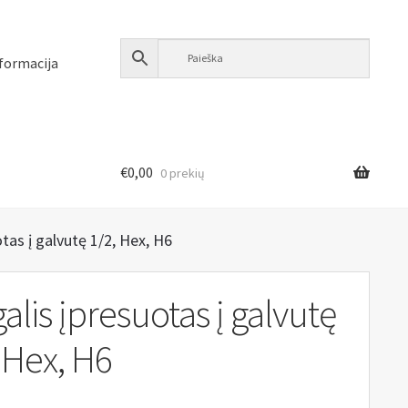
formacija
€
0,00
0 prekių
tas į galvutę 1/2, Hex, H6
alis įpresuotas į galvutę
 Hex, H6