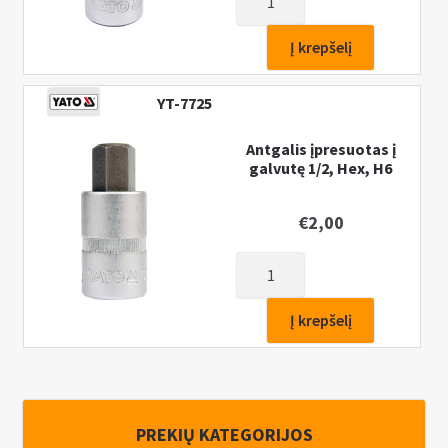
kiekis:
Antgalis
Į krepšelį
įpresuotas
į
YT-7725
galvutę
1/2,
Antgalis įpresuotas į
Hex,
galvutę 1/2, Hex, H6
H8
€
2,00
produkto
kiekis:
Antgalis
Į krepšelį
įpresuotas
į
galvutę
1/2,
PREKIŲ KATEGORIJOS
Hex,