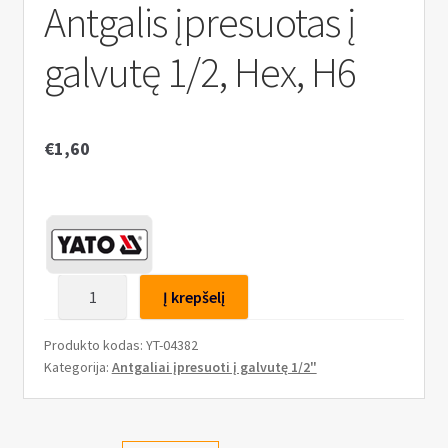
n
Antgalis įpresuotas į
u
galvutę 1/2, Hex, H6
€
1,60
produkto
Į krepšelį
kiekis:
Antgalis
Produkto kodas:
YT-04382
įpresuotas
Kategorija:
Antgaliai įpresuoti į galvutę 1/2"
į
galvutę
1/2,