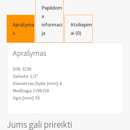
Hex,
Papildom
H6
a
Aprašyma
informaci
Atsiliepim
s
ja
ai (0)
Aprašymas
DIN: 3120
Galvutė: 1/2″
Diametras/Dydis [mm]: 6
Medžiaga: CrV6150
Ilgis [mm]: 55
Jums gali prireikti