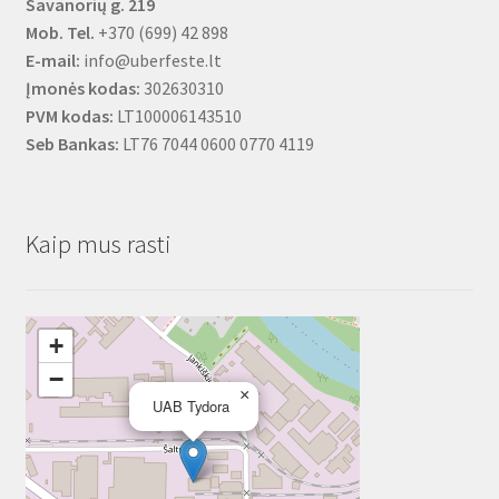
Savanorių g. 219
Mob. Tel.
+370 (699) 42 898
E-mail:
info@uberfeste.lt
Įmonės kodas:
302630310
PVM kodas:
LT100006143510
Seb Bankas:
LT76 7044 0600 0770 4119
Kaip mus rasti
+
−
×
UAB Tydora