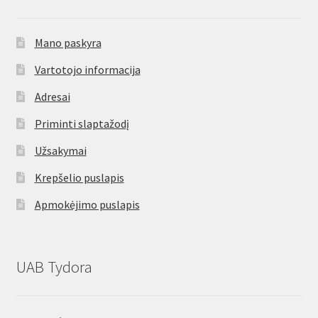
Mano paskyra
Vartotojo informacija
Adresai
Priminti slaptažodį
Užsakymai
Krepšelio puslapis
Apmokėjimo puslapis
UAB Tydora