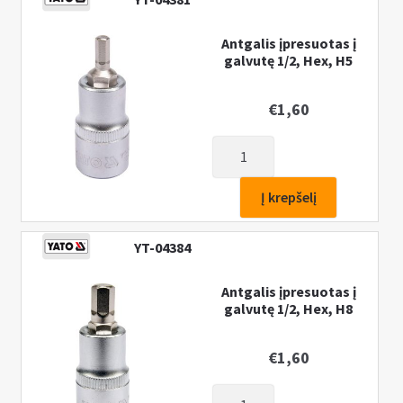
Antgalis įpresuotas į
galvutę 1/2, Hex, H5
€
1,60
produkto
kiekis:
Antgalis
Į krepšelį
įpresuotas
į
YT-04384
galvutę
1/2,
Antgalis įpresuotas į
Hex,
galvutę 1/2, Hex, H8
H5
€
1,60
produkto