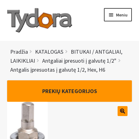
Pereiti
Pereiti
Meniu
prie
prie
meniu
turinio
PRADINIS
Pradžia
KATALOGAS
BITUKAI / ANTGALIAI,
KATALOGAS
LAIKIKLIAI
Antgaliai įpresuoti į galvutę 1/2"
Antgalis įpresuotas į galvutę 1/2, Hex, H6
NAUJIENOS
AKCIJOS
PREKIŲ KATEGORIJOS
BRENDAI
I
KONTAKTAI
š
s