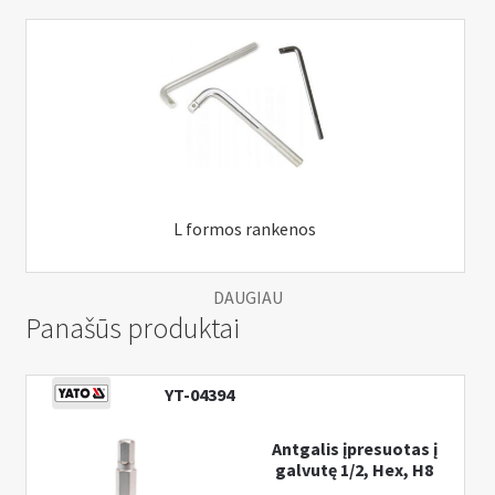
L formos rankenos
DAUGIAU
Panašūs produktai
YT-04394
Antgalis įpresuotas į
galvutę 1/2, Hex, H8