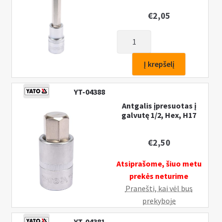
€
2,05
produkto
kiekis:
Antgalis
Į krepšelį
įpresuotas
į
YT-04388
galvutę
Antgalis įpresuotas į
1/2,
galvutę 1/2, Hex, H17
Hex,
H8
€
2,50
Atsiprašome, šiuo metu
prekės neturime
Pranešti, kai vėl bus
prekyboje
YT-04381