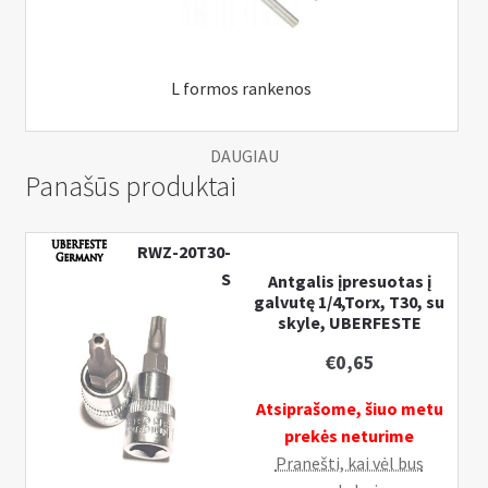
L formos rankenos
DAUGIAU
Panašūs produktai
RWZ-20T30-
S
Antgalis įpresuotas į
galvutę 1/4,Torx, T30, su
skyle, UBERFESTE
€
0,65
Atsiprašome, šiuo metu
prekės neturime
Pranešti, kai vėl bus