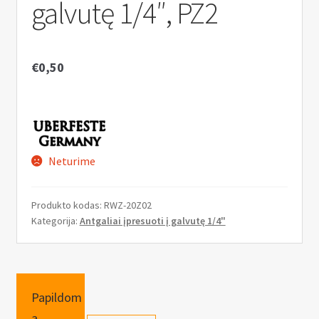
Pristatymo informacija
galvutę 1/4″, PZ2
k
l
I
MANO PASKYRA
e
š
€
0,50
i
s
s
k
t
l
i
e
s
i
u
s
Neturime
b
t
-
i
Produkto kodas:
RWZ-20Z02
m
s
Kategorija:
Antgaliai įpresuoti į galvutę 1/4"
e
u
n
b
u
-
m
Papildom
e
a