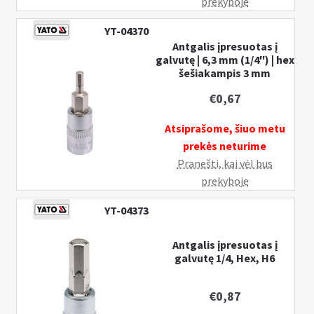
prekyboje
YT-04370
Antgalis įpresuotas į
galvutę | 6,3 mm (1/4″) | hex
šešiakampis 3 mm
€
0,67
Atsiprašome, šiuo metu
prekės neturime
Pranešti, kai vėl bus
prekyboje
YT-04373
Antgalis įpresuotas į
galvutę 1/4, Hex, H6
€
0,87