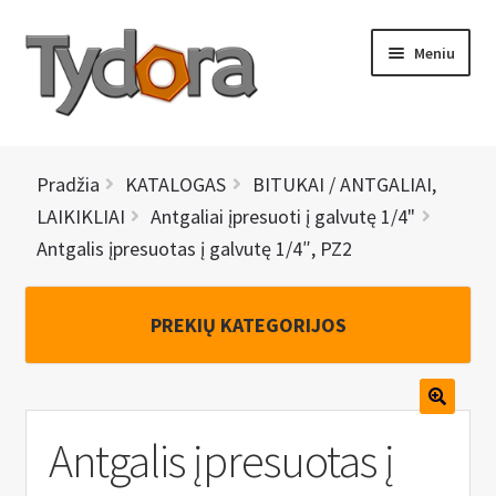
Pereiti
Pereiti
Meniu
prie
prie
meniu
turinio
PRADINIS
Pradžia
KATALOGAS
BITUKAI / ANTGALIAI,
KATALOGAS
LAIKIKLIAI
Antgaliai įpresuoti į galvutę 1/4"
Antgalis įpresuotas į galvutę 1/4″, PZ2
NAUJIENOS
AKCIJOS
PREKIŲ KATEGORIJOS
BRENDAI
I
KONTAKTAI
Antgalis įpresuotas į
š
s