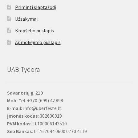
Priminti slaptažodį
Užsakymai
Krepšelio puslapis
Apmokėjimo puslapis
UAB Tydora
Savanorių g. 219
Mob. Tel.
+370 (699) 42 898
E-mail:
info@uberfeste.lt
Įmonės kodas:
302630310
PVM kodas:
LT100006143510
Seb Bankas:
LT76 7044 0600 0770 4119