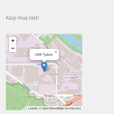
Kaip mus rasti
+
−
×
UAB Tydora
Leaflet
, ©
OpenStreetMap
contributors