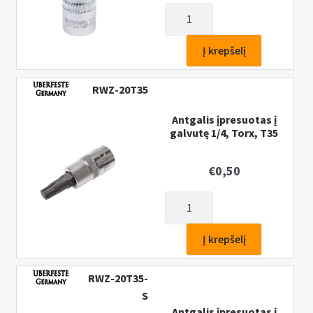
produkto
kiekis:
Antgalis
Į krepšelį
įpresuotas
į
RWZ-20T35
galvutę
1/4,
Antgalis įpresuotas į
galvutę 1/4, Torx, T35
Hex,
H6
€
0,50
produkto
kiekis:
Antgalis
Į krepšelį
įpresuotas
į
RWZ-20T35-
galvutę
S
1/4,
Antgalis įpresuotas į