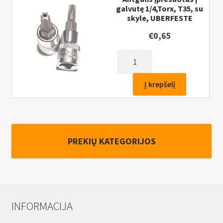
Torx,
galvutę 1/4,Torx, T35, su
skyle, UBERFESTE
T35
€
0,65
produkto
kiekis:
Antgalis
Į krepšelį
įpresuotas
į
galvutę
1/4,Torx,
PREKIŲ KATEGORIJOS
T35,
su
skyle,
UBERFESTE
INFORMACIJA