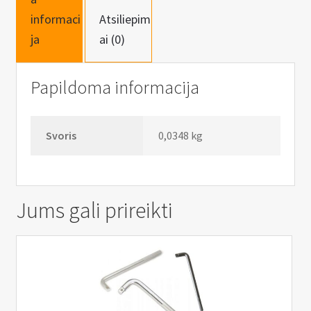
n
informaci
Atsiliepim
u
ja
ai (0)
Papildoma informacija
Svoris
0,0348 kg
Jums gali prireikti