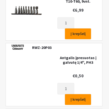
T10-T60, 9vnt.
su
skyle,
€
6,99
UBERFESTE
produkto
kiekis:
Antgalių
Į krepšelį
ipresuotu
į
RWZ-20P03
galvutė
rinkinys
Antgalis įpresuotas į
galvutę 1/4″, PH3
1/4
TORX
T10-
€
0,50
T60,
produkto
9vnt.
kiekis:
Antgalis
Į krepšelį
įpresuotas