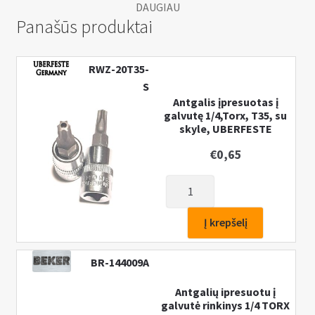
DAUGIAU
Panašūs produktai
RWZ-20T35-
S
Antgalis įpresuotas į
galvutę 1/4,Torx, T35, su
skyle, UBERFESTE
€
0,65
produkto
kiekis:
Antgalis
Į krepšelį
įpresuotas
į
BR-144009A
galvutę
1/4,Torx,
Antgalių ipresuotu į
galvutė rinkinys 1/4 TORX
T35,