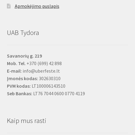
Apmokėjimo puslapis
UAB Tydora
Savanorių g. 219
Mob. Tel.
+370 (699) 42 898
E-mail:
info@uberfeste.lt
Įmonės kodas:
302630310
PVM kodas:
LT100006143510
Seb Bankas:
LT76 7044 0600 0770 4119
Kaip mus rasti