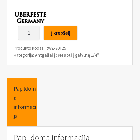
n
u
produkto
Į krepšelį
kiekis:
Antgalis
Produkto kodas:
RWZ-20T25
įpresuotas
Kategorija:
Antgaliai įpresuoti į galvutę 1/4"
į
galvutę
1/4,Torx,
T25
Papildom
a
informaci
ja
Papildoma informacija