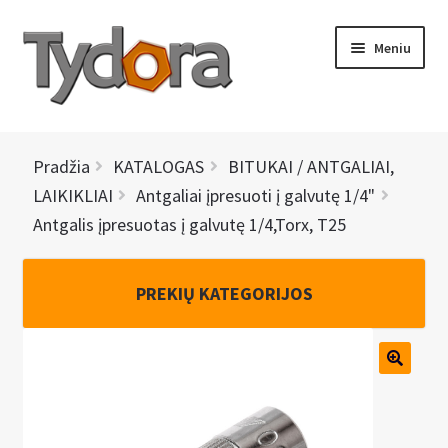
Pereiti
Pereiti
Meniu
prie
prie
meniu
turinio
PRADINIS
Pradžia
KATALOGAS
BITUKAI / ANTGALIAI,
KATALOGAS
LAIKIKLIAI
Antgaliai įpresuoti į galvutę 1/4"
Antgalis įpresuotas į galvutę 1/4,Torx, T25
NAUJIENOS
AKCIJOS
PREKIŲ KATEGORIJOS
BRENDAI
I
KONTAKTAI
š
s