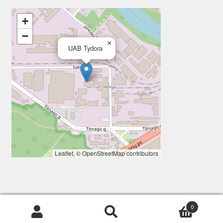
+
−
×
UAB Tydora
Leaflet
, ©
OpenStreetMap
contributors
0