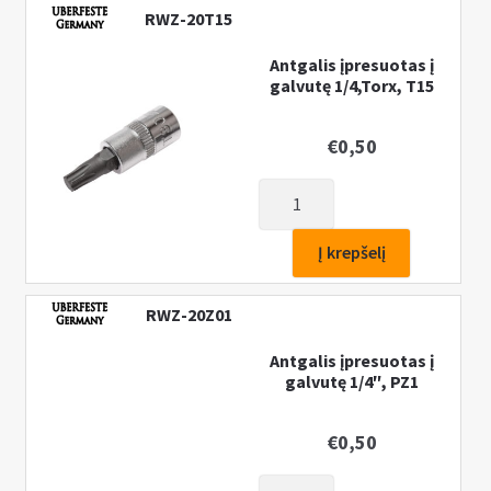
į
RWZ-20T15
galvutę
1/4",
Antgalis įpresuotas į
galvutę 1/4,Torx, T15
PH3
€
0,50
produkto
kiekis:
Antgalis
Į krepšelį
įpresuotas
į
RWZ-20Z01
galvutę
1/4,Torx,
Antgalis įpresuotas į
galvutę 1/4″, PZ1
T15
€
0,50
produkto