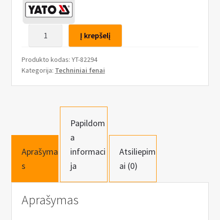
produkto
Į krepšelį
kiekis:
Orapūtė,
Produkto kodas:
YT-82294
techninis
Kategorija:
Techniniai fenai
kaitinimo
fenas
450°c
ir
Papildom
600°c,
a
2000W,
Aprašyma
informaci
Atsiliepim
plastiko
s
ja
ai (0)
litavimo
funkcija
Aprašymas