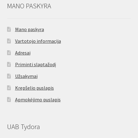
MANO PASKYRA
Mano paskyra
Vartotojo informacija
Adresai
Priminti slaptažodį
Užsakymai
Krepšelio puslapis
Apmokėjimo puslapis
UAB Tydora