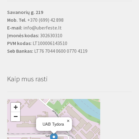
Savanorių g. 219
Mob. Tel.
+370 (699) 42 898
E-mail:
info@uberfeste.lt
Įmonės kodas:
302630310
PVM kodas:
LT100006143510
Seb Bankas:
LT76 7044 0600 0770 4119
Kaip mus rasti
+
−
×
UAB Tydora