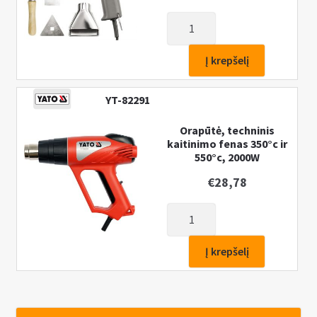
produkto
kiekis:
Orapūtė,
Į krepšelį
techninis
kaitinimo
YT-82291
fenas
375°c
Orapūtė, techninis
kaitinimo fenas 350°c ir
ir
550°c, 2000W
495°c,
1500W
€
28,78
produkto
kiekis:
Orapūtė,
Į krepšelį
techninis
kaitinimo
fenas