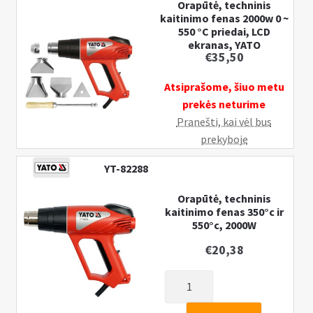
Orapūtė, techninis
kaitinimo fenas 2000w 0 ~
550 °C priedai, LCD
ekranas, YATO
€
35,50
Atsiprašome, šiuo metu
prekės neturime
Pranešti, kai vėl bus
prekyboje
YT-82288
Orapūtė, techninis
kaitinimo fenas 350°c ir
550°c, 2000W
€
20,38
produkto
kiekis: