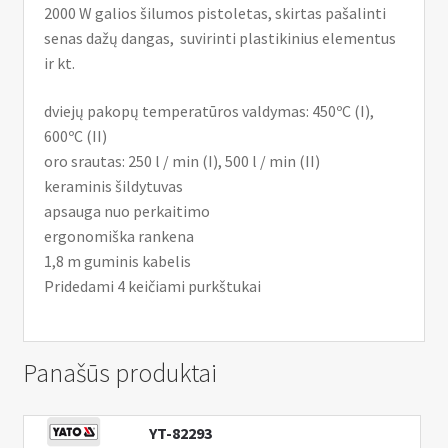
2000 W galios šilumos pistoletas, skirtas pašalinti
senas dažų dangas, suvirinti plastikinius elementus
ir kt.
dviejų pakopų temperatūros valdymas: 450ºC (I),
600ºC (II)
oro srautas: 250 l / min (I), 500 l / min (II)
keraminis šildytuvas
apsauga nuo perkaitimo
ergonomiška rankena
1,8 m guminis kabelis
Pridedami 4 keičiami purkštukai
Panašūs produktai
YT-82293