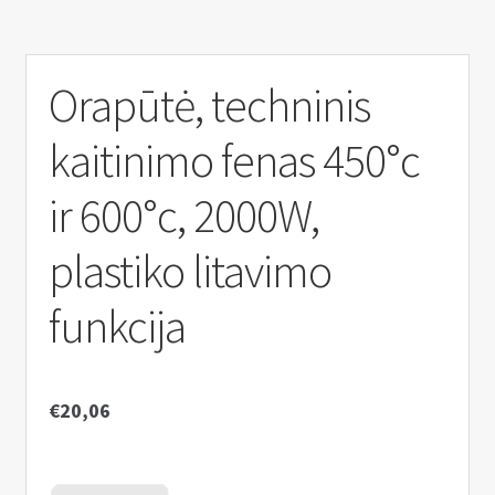
n
u
Orapūtė, techninis
kaitinimo fenas 450°c
ir 600°c, 2000W,
plastiko litavimo
funkcija
€
20,06