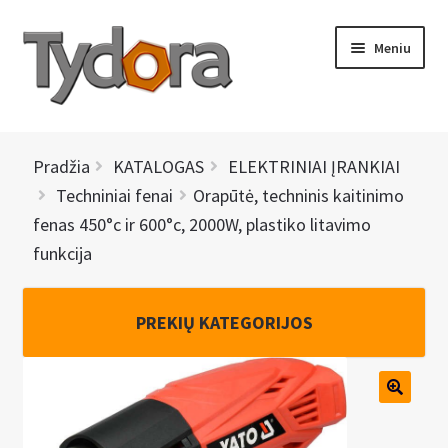
Pereiti
Pereiti
Meniu
prie
prie
meniu
turinio
PRADINIS
Pradžia
KATALOGAS
ELEKTRINIAI ĮRANKIAI
KATALOGAS
Techniniai fenai
Orapūtė, techninis kaitinimo
fenas 450°c ir 600°c, 2000W, plastiko litavimo
NAUJIENOS
funkcija
AKCIJOS
PREKIŲ KATEGORIJOS
BRENDAI
I
KONTAKTAI
š
s