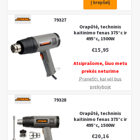
Orapūtė,
Į krepšelį
techninis
kaitinimo
79327
fenas
Orapūtė, techninis
350°c
kaitinimo fenas 375°c ir
495°c, 1500W
ir
550°c,
€
15,95
2000W
Atsiprašome, šiuo metu
prekės neturime
Pranešti, kai vėl bus
prekyboje
79328
Orapūtė, techninis
kaitinimo fenas 375°c ir
495°c, 1500W
€
20,16