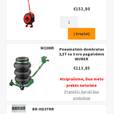
€
153,80
produkto
kiekis:
Pneumatinis
Į krepšelį
domkratas
5T
W22005
Pneumatinis domkratas
su
3,5T su 3 oro pagalvėmis
3
WUBER
oro
€
113,85
pagalvėmis
Atsiprašome, šiuo metu
prekės neturime
Pranešti, kai vėl bus
prekyboje
BR-HD3TRR