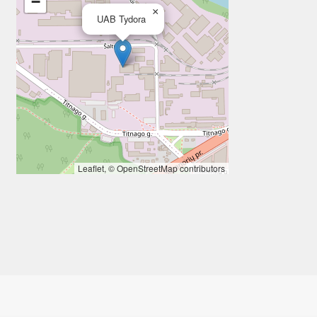
−
×
UAB Tydora
Leaflet
, ©
OpenStreetMap
contributors