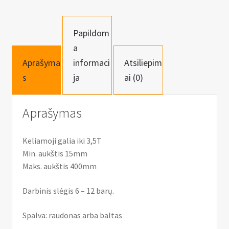
Papildom
a
Aprašyma
informaci
Atsiliepim
s
ja
ai (0)
Aprašymas
Keliamoji galia iki 3,5T
Min. aukštis 15mm
Maks. aukštis 400mm
Darbinis slėgis 6 – 12 barų.
Spalva: raudonas arba baltas