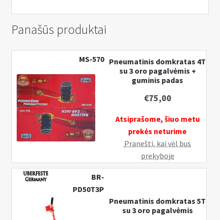
Panašūs produktai
MS-570
Pneumatinis domkratas 4T
su 3 oro pagalvėmis +
guminis padas
€
75,00
Atsiprašome, šiuo metu
prekės neturime
Pranešti, kai vėl bus
prekyboje
BR-
PD50T3P
Pneumatinis domkratas 5T
su 3 oro pagalvėmis