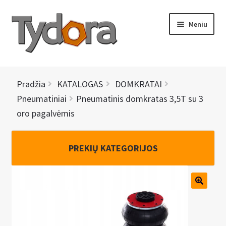
Pereiti
Pereiti
Meniu
prie
prie
meniu
turinio
PRADINIS
Pradžia
KATALOGAS
DOMKRATAI
KATALOGAS
Pneumatiniai
Pneumatinis domkratas 3,5T su 3
oro pagalvėmis
NAUJIENOS
AKCIJOS
PREKIŲ KATEGORIJOS
BRENDAI
I
KONTAKTAI
š
s