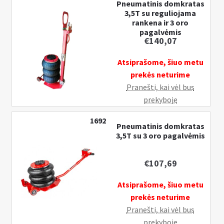
Pneumatinis domkratas
3,5T su reguliojama
rankena ir 3 oro
pagalvėmis
€
140,07
Atsiprašome, šiuo metu
prekės neturime
Pranešti, kai vėl bus
prekyboje
1692
Pneumatinis domkratas
3,5T su 3 oro pagalvėmis
€
107,69
Atsiprašome, šiuo metu
prekės neturime
Pranešti, kai vėl bus
prekyboje