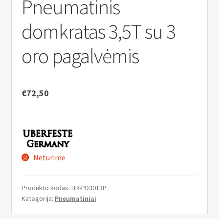
Pneumatinis
n
u
domkratas 3,5T su 3
oro pagalvėmis
€
72,50
Neturime
Produkto kodas:
BR-PD30T3P
Kategorija:
Pneumatiniai