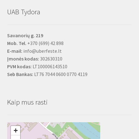
UAB Tydora
Savanorių g. 219
Mob. Tel.
+370 (699) 42 898
E-mail:
info@uberfeste.lt
Įmonės kodas:
302630310
PVM kodas:
LT100006143510
Seb Bankas:
LT76 7044 0600 0770 4119
Kaip mus rasti
+