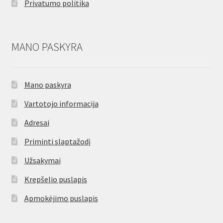
Privatumo politika
MANO PASKYRA
Mano paskyra
Vartotojo informacija
Adresai
Priminti slaptažodį
Užsakymai
Krepšelio puslapis
Apmokėjimo puslapis