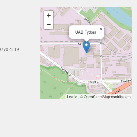
+
−
×
UAB Tydora
0770 4119
Leaflet
, ©
OpenStreetMap
contributors