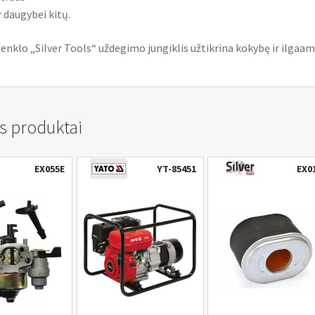
r daugybei kitų.
enklo „Silver Tools“ uždegimo jungiklis užtikrina kokybę ir ilgaam
s produktai
EX055E
YT-85451
EX0