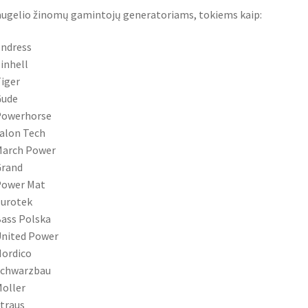
augelio žinomų gamintojų generatoriams, tokiems kaip:
ndress
inhell
iger
Gude
owerhorse
alon Tech
arch Power
rand
ower Mat
urotek
ass Polska
nited Power
ordico
chwarzbau
oller
traus