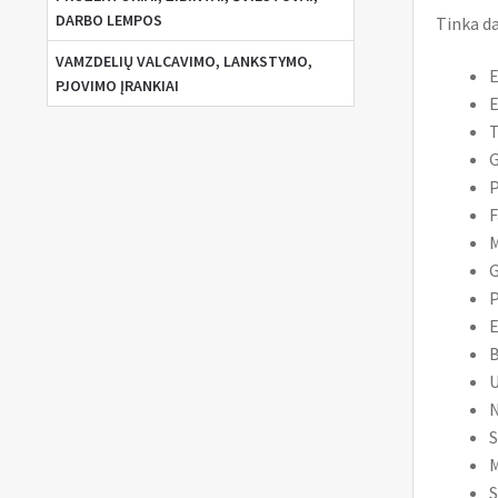
DARBO LEMPOS
Tinka d
VAMZDELIŲ VALCAVIMO, LANKSTYMO,
E
PJOVIMO ĮRANKIAI
E
T
P
F
M
G
P
E
B
U
N
S
M
S