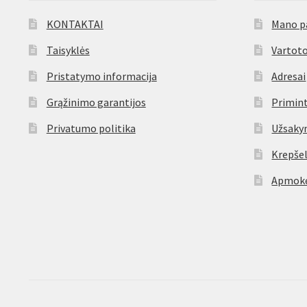
KONTAKTAI
Mano p
Taisyklės
Vartoto
Pristatymo informacija
Adresai
Grąžinimo garantijos
Primint
Privatumo politika
Užsaky
Krepšel
Apmokė