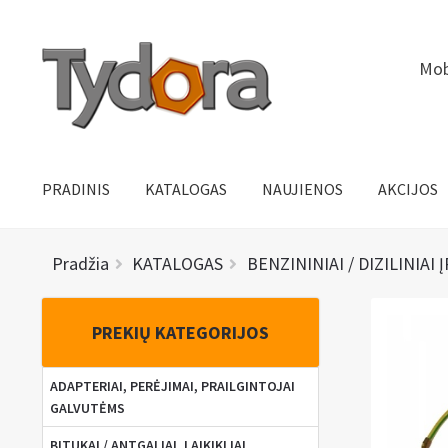
Pereiti
Pereiti
Mob
prie
prie
meniu
turinio
PRADINIS
KATALOGAS
NAUJIENOS
AKCIJOS
Pradžia
KATALOGAS
BENZININIAI / DIZILINIAI 
PREKIŲ KATEGORIJOS
ADAPTERIAI, PERĖJIMAI, PRAILGINTOJAI
GALVUTĖMS
BITUKAI / ANTGALIAI, LAIKIKLIAI