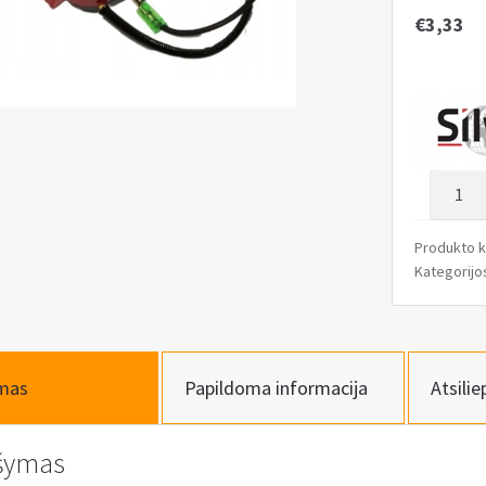
€
3,33
produk
kiekis:
Genera
Produkto 
uždegi
Kategorijo
jungikli
mas
Papildoma informacija
Atsilie
šymas