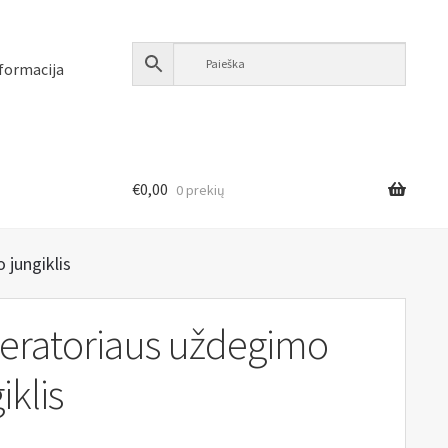
formacija
€
0,00
0 prekių
 jungiklis
eratoriaus uždegimo
iklis