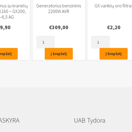
rius su kranelių
Generatorius benzininis
GX variklių oro filtra
160 – GX200,
2200W AVR
–6,5 AG
9,90
€
309,00
€
2,20
produkto
produkto
kiekis:
kiekis:
rius
Generatorius
GX
krepšelį
Į krepšelį
Į krepšelį
benzininis
variklių
2200W
oro
AVR
filtras
ASKYRA
UAB Tydora