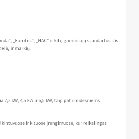
da“, „Eurotec“, „NAC“ ir kitų gamintojų standartus. Jis
elių ir markių.
a 2,2 kW, 4,5 kW ir 6,5 kW, taip pat ir didesniems
kintuvuose ir kituose įrengimuose, kur reikalingas