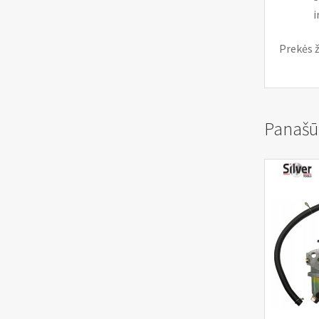
i
Prekės ž
Panašū