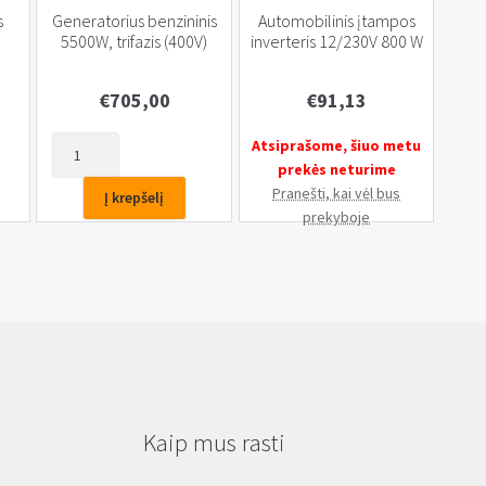
s
Generatorius benzininis
Automobilinis įtampos
5500W, trifazis (400V)
inverteris 12/230V 800 W
€
705,00
€
91,13
produkto
Atsiprašome, šiuo metu
kiekis:
prekės neturime
Generatorius
Pranešti, kai vėl bus
Į krepšelį
benzininis
prekyboje
5500W,
trifazis
(400V)
Kaip mus rasti