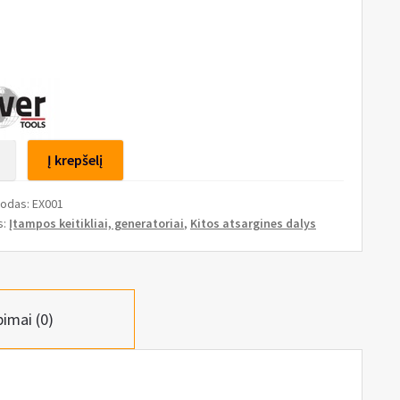
to
Į krepšelį
toriaus
kodas:
EX001
mo
s:
Įtampos keitikliai, generatoriai
,
Kitos atsargines dalys
s
pimai (0)