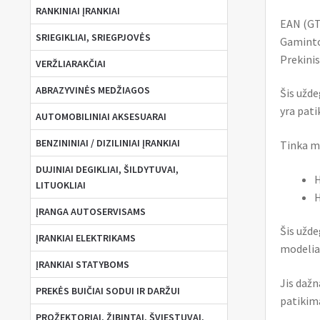
RANKINIAI ĮRANKIAI
EAN (GT
SRIEGIKLIAI, SRIEGPJOVĖS
Gaminto
Prekinis
VERŽLIARAKČIAI
ABRAZYVINĖS MEDŽIAGOS
Šis užde
yra pati
AUTOMOBILINIAI AKSESUARAI
BENZININIAI / DIZILINIAI ĮRANKIAI
Tinka mo
DUJINIAI DEGIKLIAI, ŠILDYTUVAI,
H
LITUOKLIAI
H
ĮRANGA AUTOSERVISAMS
Šis užde
ĮRANKIAI ELEKTRIKAMS
modeliam
ĮRANKIAI STATYBOMS
Jis dažn
PREKĖS BUIČIAI SODUI IR DARŽUI
patikim
PROŽEKTORIAI, ŽIBINTAI, ŠVIESTUVAI,