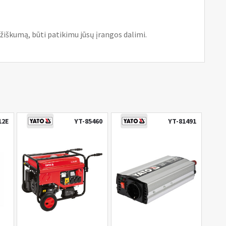
žiškumą, būti patikimu jūsų įrangos dalimi.
12E
YT-85460
YT-81491