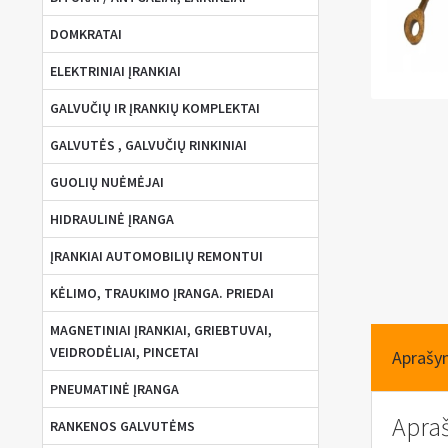
DOMKRATAI
ELEKTRINIAI ĮRANKIAI
GALVUČIŲ IR ĮRANKIŲ KOMPLEKTAI
GALVUTĖS , GALVUČIŲ RINKINIAI
GUOLIŲ NUĖMĖJAI
HIDRAULINĖ ĮRANGA
ĮRANKIAI AUTOMOBILIŲ REMONTUI
KĖLIMO, TRAUKIMO ĮRANGA. PRIEDAI
MAGNETINIAI ĮRANKIAI, GRIEBTUVAI,
VEIDRODĖLIAI, PINCETAI
Aprašy
PNEUMATINĖ ĮRANGA
Apra
RANKENOS GALVUTĖMS