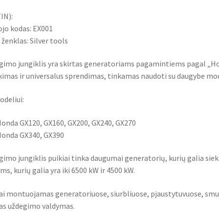
IN):
jo kodas: EX001
 ženklas: Silver tools
gimo jungiklis yra skirtas generatoriams pagamintiems pagal „Hon
kimas ir universalus sprendimas, tinkamas naudoti su daugybe mod
deliui:
onda GX120, GX160, GX200, GX240, GX270
onda GX340, GX390
gimo jungiklis puikiai tinka daugumai generatorių, kurių galia sieki
s, kurių galia yra iki 6500 kW ir 4500 kW.
ai montuojamas generatoriuose, siurbliuose, pjaustytuvuose, smul
as uždegimo valdymas.