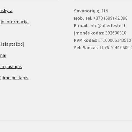
askyra
Savanorių g. 219
Mob. Tel.
+370 (699) 42 898
jo informacija
E-mail:
info@uberfeste.lt
Įmonės kodas:
302630310
PVM kodas:
LT100006143510
i slaptažodį
Seb Bankas:
LT76 7044 0600 
mai
io puslapis
jimo puslapis