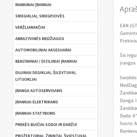
RANKINIAI ĮRANKIAI
Apra
SRIEGIKLIAI, SRIEGPJOVĖS
EAN (GT
VERŽLIARAKČIAI
Gaminto
ABRAZYVINĖS MEDŽIAGOS
Prekinis
AUTOMOBILINIAI AKSESUARAI
Šis regu
BENZININIAI / DIZILINIAI ĮRANKIAI
įrangos 
DUJINIAI DEGIKLIAI, ŠILDYTUVAI,
Savybės
LITUOKLIAI
Medžiag
ĮRANGA AUTOSERVISAMS
Žandikau
Danga: I
ĮRANKIAI ELEKTRIKAMS
Žandikau
ĮRANKIAI STATYBOMS
Dydis: 6
Svoris: 
PREKĖS BUIČIAI SODUI IR DARŽUI
Rankena:
PROŽEKTORIAI, ŽIBINTAI, ŠVIESTUVAI,