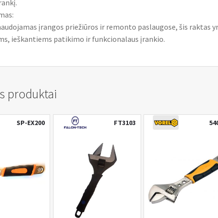
rankį.
mas:
naudojamas įrangos priežiūros ir remonto paslaugose, šis raktas y
s, ieškantiems patikimo ir funkcionalaus įrankio.
s produktai
SP-EX200
FT3103
54