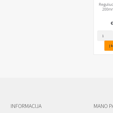
Reguliuo
200m
€
produkto
kiekis:
Reguliuoj
Į 
raktas
200mm,
0-
25mm
INFORMACIJA
MANO P