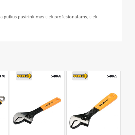
ra puikus pasirinkimas tiek profesionalams, tiek
070
54068
54065