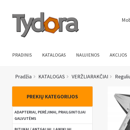
Pereiti
Pereiti
Mob
prie
prie
meniu
turinio
PRADINIS
KATALOGAS
NAUJIENOS
AKCIJOS
Pradžia
KATALOGAS
VERŽLIARAKČIAI
Reguli
PREKIŲ KATEGORIJOS
ADAPTERIAI, PERĖJIMAI, PRAILGINTOJAI
GALVUTĖMS
BITUKAI / ANTGALIAI, LAIKIKLIAI