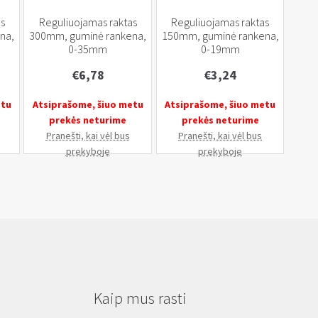
s
Reguliuojamas raktas
Reguliuojamas raktas
na,
300mm, guminė rankena,
150mm, guminė rankena,
0-35mm
0-19mm
€
6,78
€
3,24
etu
Atsiprašome, šiuo metu
Atsiprašome, šiuo metu
prekės neturime
prekės neturime
Pranešti, kai vėl bus
Pranešti, kai vėl bus
prekyboje
prekyboje
Kaip mus rasti