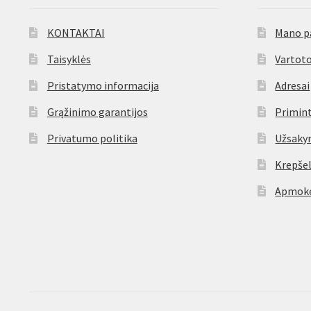
KONTAKTAI
Mano p
Taisyklės
Vartoto
Pristatymo informacija
Adresai
Grąžinimo garantijos
Primint
Privatumo politika
Užsaky
Krepšel
Apmokė