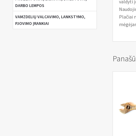
valdyti į
DARBO LEMPOS
Naudoji
Plačiai 
VAMZDELIŲ VALCAVIMO, LANKSTYMO,
PJOVIMO ĮRANKIAI
mėgėjam
Panašū