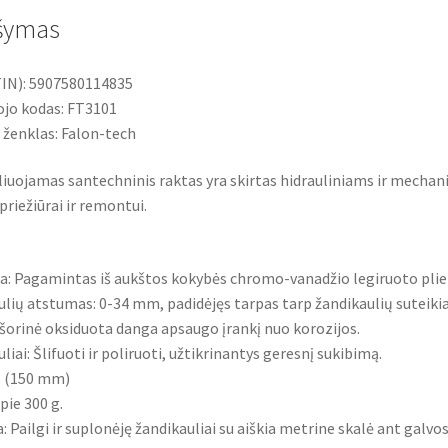
0-
šymas
34mm
IN): 5907580114835
jo kodas: FT3101
 ženklas: Falon-tech
liuojamas santechninis raktas yra skirtas hidrauliniams ir mechan
priežiūrai ir remontui.
:
a: Pagamintas iš aukštos kokybės chromo-vanadžio legiruoto plie
lių atstumas: 0-34 mm, padidėjęs tarpas tarp žandikaulių suteiki
šorinė oksiduota danga apsaugo įrankį nuo korozijos.
liai: Šlifuoti ir poliruoti, užtikrinantys geresnį sukibimą.
″ (150 mm)
Apie 300 g.
 Pailgi ir suplonėję žandikauliai su aiškia metrine skalė ant galvos