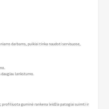
iniams darbams, puikiai tinka naudoti servisuose,
no.
a daugiau lankstumo.
; profiliuota guminė rankena leidžia patogiai suimti ir