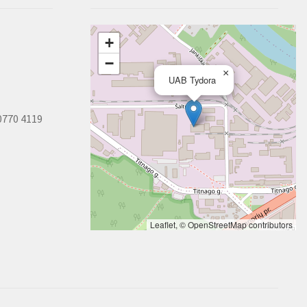
+
−
×
UAB Tydora
0770 4119
Leaflet
, ©
OpenStreetMap
contributors