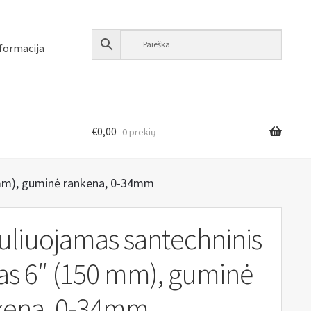
formacija
€
0,00
0 prekių
 mm), guminė rankena, 0-34mm
uliuojamas santechninis
tas 6″ (150 mm), guminė
kena, 0-34mm