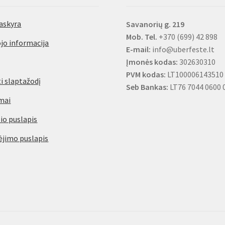
askyra
Savanorių g. 219
Mob. Tel.
+370 (699) 42 898
jo informacija
E-mail:
info@uberfeste.lt
Įmonės kodas:
302630310
PVM kodas:
LT100006143510
i slaptažodį
Seb Bankas:
LT76 7044 0600 
mai
io puslapis
jimo puslapis