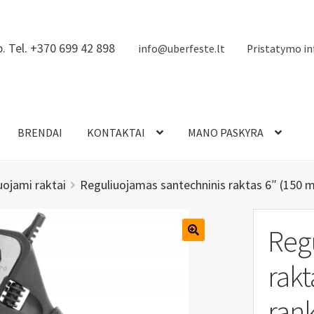
. Tel. +370 699 42 898
info@uberfeste.lt
Pristatymo in
BRENDAI
KONTAKTAI
MANO PASKYRA
uojami raktai
Reguliuojamas santechninis raktas 6″ (150
Reg
rak
ran