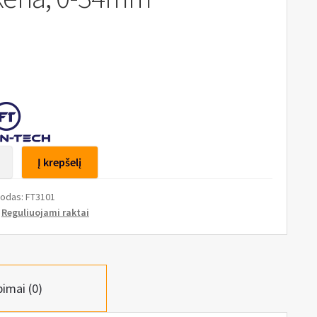
to
Į krepšelį
uojamas
kodas:
FT3101
ninis
:
Reguliuojami raktai
pimai (0)
a,