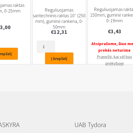
jamas raktas
Reguliuojamas rakta
Reguliuojamas
m, 0-25mm
150mm, guminė ranke
santechninis raktas 10″ (250
0-19mm
mm), guminė rankena, 0-
3,00
50mm
€
3,43
€
12,31
Atsiprašome, šiuo m
produkto
prekės neturime
kiekis:
amas
krepšelį
Pranešti, kai vėl bus
Reguliuojamas
Į krepšelį
prekyboje
santechninis
raktas
10″
(250
mm),
guminė
rankena,
0-
50mm
ASKYRA
UAB Tydora