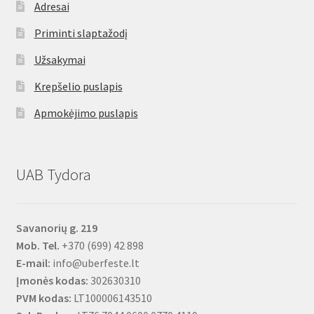
Adresai
Priminti slaptažodį
Užsakymai
Krepšelio puslapis
Apmokėjimo puslapis
UAB Tydora
Savanorių g. 219
Mob. Tel.
+370 (699) 42 898
E-mail:
info@uberfeste.lt
Įmonės kodas:
302630310
PVM kodas:
LT100006143510