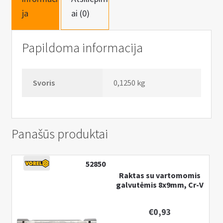
n
ja
ai (0)
u
Papildoma informacija
Svoris
0,1250 kg
Panašūs produktai
52850
Raktas su vartomomis
galvutėmis 8x9mm, Cr-V
€
0,93