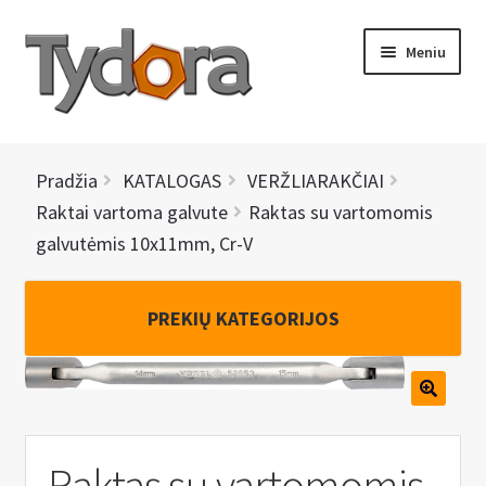
Pereiti
Pereiti
Meniu
prie
prie
meniu
turinio
PRADINIS
Pradžia
KATALOGAS
VERŽLIARAKČIAI
KATALOGAS
Raktai vartoma galvute
Raktas su vartomomis
galvutėmis 10x11mm, Cr-V
NAUJIENOS
AKCIJOS
PREKIŲ KATEGORIJOS
BRENDAI
I
KONTAKTAI
š
Raktas su vartomomis
s