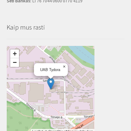
Seb Bankas:
LT76 7044 0600 0770 4119
Kaip mus rasti
+
−
×
UAB Tydora