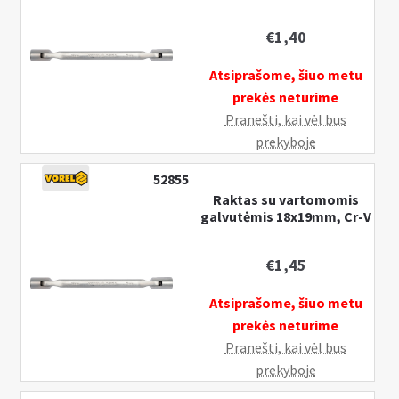
€
1,40
Atsiprašome, šiuo metu
prekės neturime
Pranešti, kai vėl bus
prekyboje
52855
Raktas su vartomomis
galvutėmis 18x19mm, Cr-V
€
1,45
Atsiprašome, šiuo metu
prekės neturime
Pranešti, kai vėl bus
prekyboje