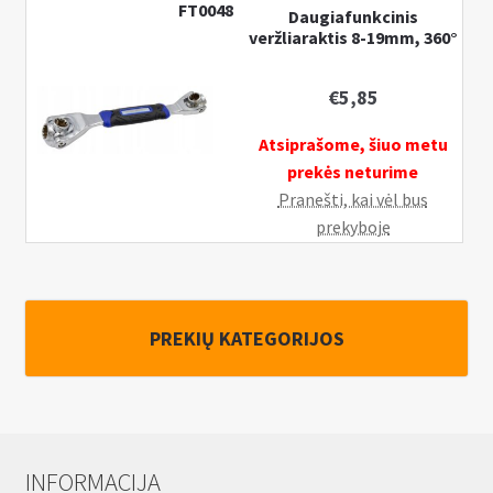
FT0048
Daugiafunkcinis
veržliaraktis 8-19mm, 360°
€
5,85
Atsiprašome, šiuo metu
prekės neturime
Pranešti, kai vėl bus
prekyboje
PREKIŲ KATEGORIJOS
INFORMACIJA