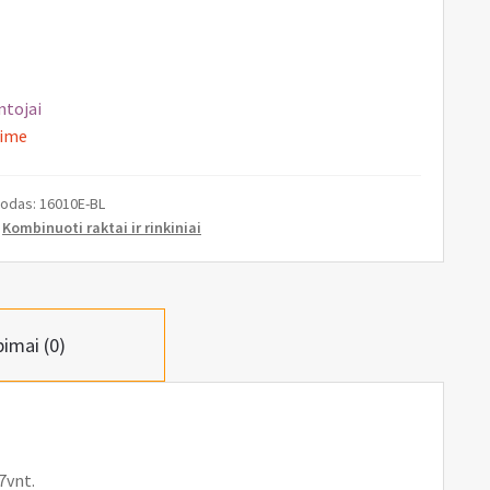
ntojai
ime
kodas:
16010E-BL
:
Kombinuoti raktai ir rinkiniai
pimai (0)
7vnt.