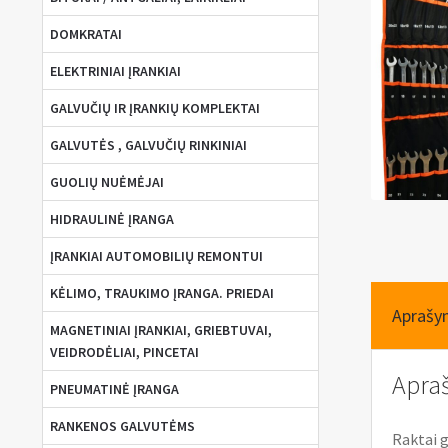
DOMKRATAI
ELEKTRINIAI ĮRANKIAI
GALVUČIŲ IR ĮRANKIŲ KOMPLEKTAI
GALVUTĖS , GALVUČIŲ RINKINIAI
GUOLIŲ NUĖMĖJAI
HIDRAULINĖ ĮRANGA
ĮRANKIAI AUTOMOBILIŲ REMONTUI
KĖLIMO, TRAUKIMO ĮRANGA. PRIEDAI
Aprašy
MAGNETINIAI ĮRANKIAI, GRIEBTUVAI,
VEIDRODĖLIAI, PINCETAI
Apra
PNEUMATINĖ ĮRANGA
RANKENOS GALVUTĖMS
Raktai 