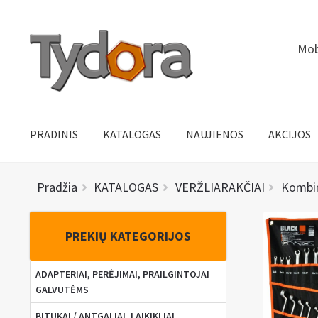
Pereiti
Pereiti
Mob
prie
prie
meniu
turinio
PRADINIS
KATALOGAS
NAUJIENOS
AKCIJOS
Pradžia
KATALOGAS
VERŽLIARAKČIAI
Kombinu
PREKIŲ KATEGORIJOS
ADAPTERIAI, PERĖJIMAI, PRAILGINTOJAI
GALVUTĖMS
BITUKAI / ANTGALIAI, LAIKIKLIAI