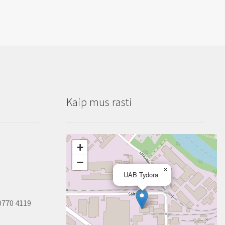
CrV,
Cr-
15mm
V,
21mm
Kaip mus rasti
+
−
×
UAB Tydora
0770 4119