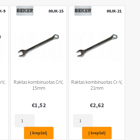
K-9
00JK-15
00JK-21
rV,
Raktas kombinuotas CrV,
Raktas kombinuotas Cr-V,
15mm
21mm
€
1,52
€
2,62
produkto
produkto
kiekis:
kiekis:
Raktas
Raktas
Į krepšelį
Į krepšelį
kombinuotas
kombinuotas