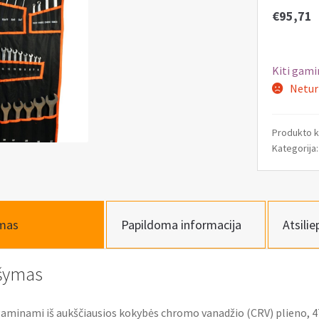
€
95,71
Kiti gami
Netur
Produkto 
Kategorija
mas
Papildoma informacija
Atsilie
šymas
gaminami iš aukščiausios kokybės chromo vanadžio (CRV) plieno, 4