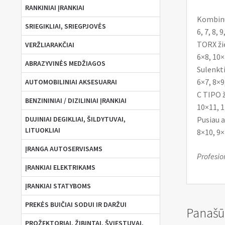
RANKINIAI ĮRANKIAI
Kombinuo
SRIEGIKLIAI, SRIEGPJOVĖS
6, 7, 8, 
TORX žie
VERŽLIARAKČIAI
6×8, 10×
ABRAZYVINĖS MEDŽIAGOS
Sulenkti
6×7, 8×9
AUTOMOBILINIAI AKSESUARAI
C TIPO ž
BENZININIAI / DIZILINIAI ĮRANKIAI
10×11, 1
DUJINIAI DEGIKLIAI, ŠILDYTUVAI,
Pusiau at
LITUOKLIAI
8×10, 9×
ĮRANGA AUTOSERVISAMS
Profesio
ĮRANKIAI ELEKTRIKAMS
ĮRANKIAI STATYBOMS
PREKĖS BUIČIAI SODUI IR DARŽUI
Panašū
PROŽEKTORIAI, ŽIBINTAI, ŠVIESTUVAI,