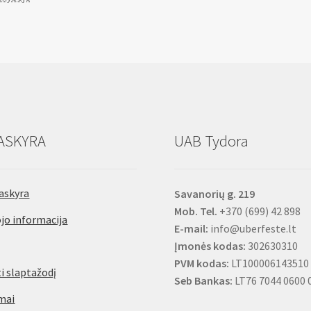
CrV,
CrV,
29mm
9mm
ASKYRA
UAB Tydora
askyra
Savanorių g. 219
Mob. Tel.
+370 (699) 42 898
jo informacija
E-mail:
info@uberfeste.lt
Įmonės kodas:
302630310
PVM kodas:
LT100006143510
i slaptažodį
Seb Bankas:
LT76 7044 0600 
mai