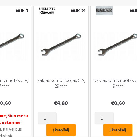
00JK-7
00JK-29
00J
mbinuotas CrV,
Raktas kombinuotas CrV,
Raktas kombinuotas C
7mm
29mm
9mm
0,60
€
4,80
€
0,60
produkto
produkto
me, šiuo metu
kiekis:
kiekis:
s neturime
Raktas
Raktas
, kai vėl bus
Į krepšelį
Į krepšelį
kombinuotas
kombinuotas
ekyboje