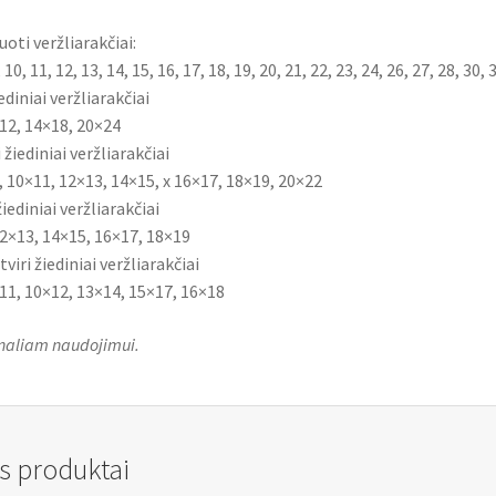
ti veržliarakčiai:
9, 10, 11, 12, 13, 14, 15, 16, 17, 18, 19, 20, 21, 22, 23, 24, 26, 27, 28, 30
diniai veržliarakčiai
12, 14×18, 20×24
 žiediniai veržliarakčiai
, 10×11, 12×13, 14×15, x 16×17, 18×19, 20×22
iediniai veržliarakčiai
2×13, 14×15, 16×17, 18×19
viri žiediniai veržliarakčiai
11, 10×12, 13×14, 15×17, 16×18
naliam naudojimui.
s produktai