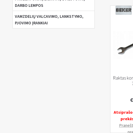
DARBO LEMPOS
VAMZDELIŲ VALCAVIMO, LANKSTYMO,
PJOVIMO ĮRANKIAI
Raktas ko
€
Atsiprašo
prekė
Pranešti
pr