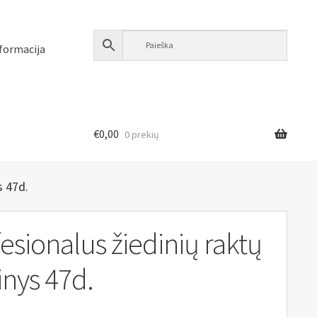
formacija
€
0,00
0 prekių
s 47d.
esionalus žiedinių raktų
inys 47d.