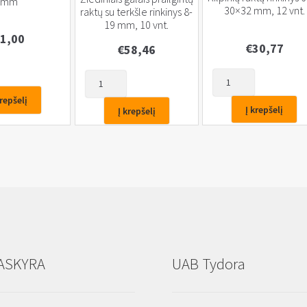
mm
30×32 mm, 12 vnt.
raktų su terkšle rinkinys 8-
19 mm, 10 vnt.
1,00
€
30,77
€
58,46
produkto
produkto
kiekis:
kiekis:
krepšelį
Kilpinių
Žiediniais
Į krepšelį
Į krepšelį
raktų
galais
rinkinys
prailgintų
6×7-
raktų
30×32
su
mm,
terkšle
12
rinkinys
vnt.
8-
19
mm,
10
ASKYRA
UAB Tydora
vnt.