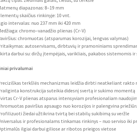
aktų tipas: žiediniais galais, tiesūs, su terkšle
atmenų diapazonas: 8–19 mm
lementų skaičius rinkinyje: 10 vnt.
lgio intervalas: nuo 237 mm iki 420 mm
edžiaga: chromo–vanadžio plienas (Cr-V)
aviršius: chromuotas (atsparumas korozijai, lengvas valymas)
ritaikymas: autoservisams, dirbtuvių ir pramoniniams sprendim
kirta darbui su: diržų įtempėjais, varikliais, pakabos sistemomis 
iniai privalumai
reciziškas terkšlės mechanizmas leidžia dirbti neatkeliant rakto 
railginta konstrukcija suteikia didesnį svertą ir sukimo momentą
virtas Cr-V plienas atsparus intensyviam profesionaliam naudoji
hromuotas paviršius apsaugo nuo korozijos ir palengvina priežiūr
rofilizuoti žiedai užtikrina tvirtą bei stabilų sukibimą su veržle
niversalus ir profesionalams tinkamas rinkinys – nuo serviso iki
ptimalūs ilgiai darbui giliose ar ribotos prieigos vietose