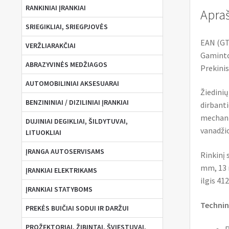
RANKINIAI ĮRANKIAI
Apra
SRIEGIKLIAI, SRIEGPJOVĖS
EAN (GT
VERŽLIARAKČIAI
Gaminto
ABRAZYVINĖS MEDŽIAGOS
Prekinis
AUTOMOBILINIAI AKSESUARAI
Žiedinių
BENZININIAI / DIZILINIAI ĮRANKIAI
dirbanti
mechaniz
DUJINIAI DEGIKLIAI, ŠILDYTUVAI,
vanadžio
LITUOKLIAI
ĮRANGA AUTOSERVISAMS
Rinkinį 
mm, 13 
ĮRANKIAI ELEKTRIKAMS
ilgis 4
ĮRANKIAI STATYBOMS
Technin
PREKĖS BUIČIAI SODUI IR DARŽUI
PROŽEKTORIAI, ŽIBINTAI, ŠVIESTUVAI,