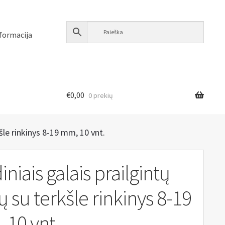
formacija
€
0,00
0 prekių
kšle rinkinys 8-19 mm, 10 vnt.
iniais galais prailgintų
ų su terkšle rinkinys 8-19
 10 vnt.