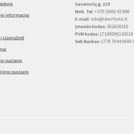
askyra
Savanorių g. 219
Mob. Tel.
+370 (699) 42 898
jo informacija
E-mail:
info@uberfeste.lt
Įmonės kodas:
302630310
PVM kodas:
LT100006143510
i slaptažodį
Seb Bankas:
LT76 7044 0600 
mai
io puslapis
jimo puslapis