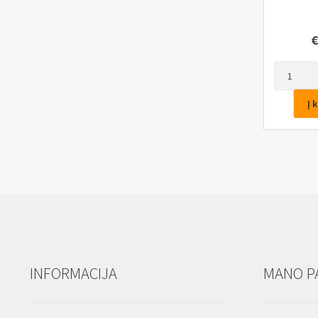
€
produkto
kiekis:
Raktas
Į 
kilpinis,
lenktas
8x10
mm
INFORMACIJA
MANO P