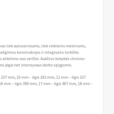
kimas tiek autoservisams, tiek reikliems meistrams,
ailgintos konstrukcijos ir integruoto terkšlės
rakto atkėlimo nuo veržlės. Aukštos kokybės chromo–
kimo jėgai net intensyvaus darbo sąlygomis.
gis 237 mm, 10 mm – ilgis 292 mm, 12 mm – ilgis 327
16 mm – ilgis 390 mm, 17 mm – ilgis 407 mm, 18 mm –