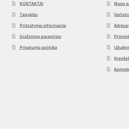
KONTAKTAI
Mano p
Taisyklės
Vartoto
Pristatymo informacija
Adresai
Grąžinimo garantijos
Primint
Privatumo politika
Užsaky
Krepšel
Apmokė