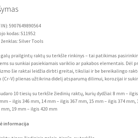
19
šymas
mm,
10
IN): 5907649890564
vnt.
jo kodas: S11952
 ženklas: Silver Tools
 galų prailgintų raktų su terkšle rinkinys – tai patikimas pasirin
ems su sunkiai pasiekiamais variklio ar pakabos elementais. Dėl pr
mo šie raktai leidžia dirbti greitai, tiksliai ir be bereikalingo 
 (Cr-V) plienas užtikrina didelį atsparumą dilimui, korozijai ir su
sudaro 10 tiesių su terkšle žiedinių raktų, kurių dydžiai: 8 mm – il
mm – ilgis 346 mm, 14 mm – ilgis 367 mm, 15 mm – ilgis 374 mm, 
12 mm, 19 mm – ilgis 420 mm
ė informacija