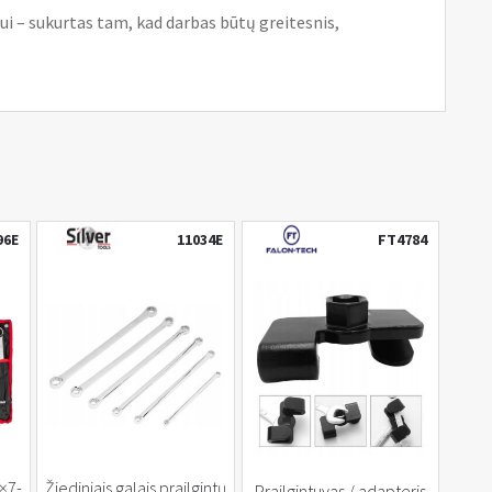
ui – sukurtas tam, kad darbas būtų greitesnis,
96E
11034E
FT4784
6×7-
Žiediniais galais prailgintų
Prailgintuvas / adapteris