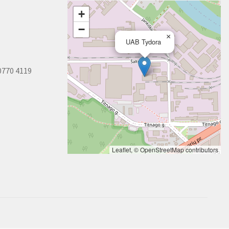
+
−
×
UAB Tydora
0770 4119
Leaflet
, ©
OpenStreetMap
contributors