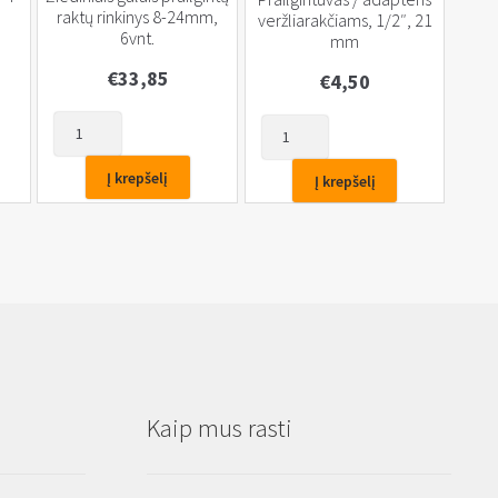
raktų rinkinys 8-24mm,
veržliarakčiams, 1/2″, 21
6vnt.
mm
€
33,85
€
4,50
produkto
produkto
kiekis:
kiekis:
Žiediniais
Prailgintuvas
Į krepšelį
Į krepšelį
galais
/
prailgintų
adapteris
raktų
veržliarakčiams,
rinkinys
1/2",
8-
21
24mm,
mm
6vnt.
Kaip mus rasti