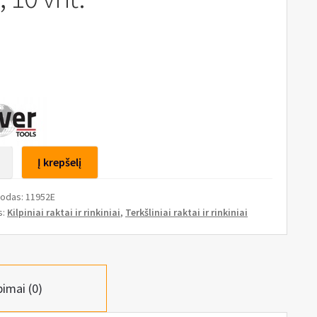
to
Į krepšelį
is
kodas:
11952E
s:
Kilpiniai raktai ir rinkiniai
,
Terkšliniai raktai ir rinkiniai
ntų
pimai (0)
s