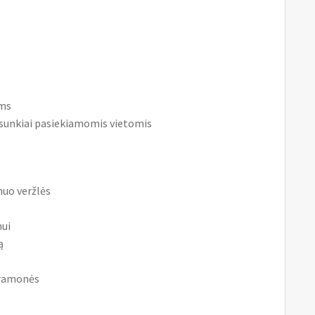
ams
ir sunkiai pasiekiamomis vietomis
nuo veržlės
mui
ą
 pramonės