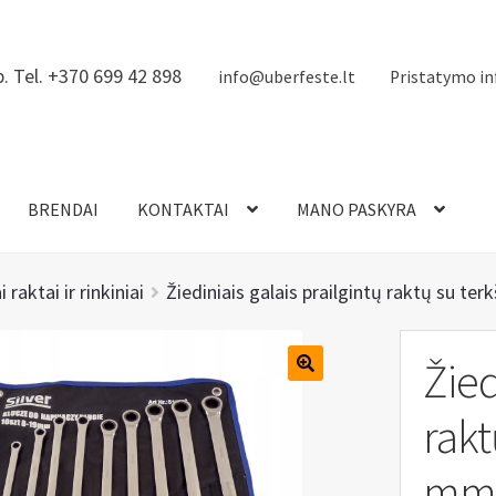
. Tel. +370 699 42 898
info@uberfeste.lt
Pristatymo in
BRENDAI
KONTAKTAI
MANO PASKYRA
i raktai ir rinkiniai
Žiediniais galais prailgintų raktų su ter
Žied
rakt
mm,