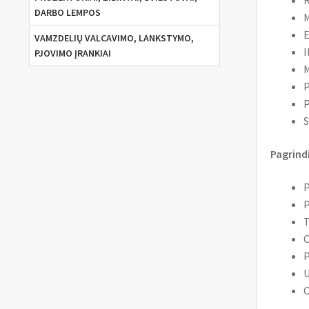
R
DARBO LEMPOS
M
E
VAMZDELIŲ VALCAVIMO, LANKSTYMO,
I
PJOVIMO ĮRANKIAI
M
P
P
S
Pagrind
P
P
T
C
P
U
O