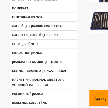
DOMKRATAI
ELEKTRINIAI ĮRANKIAI
GALVUČIŲ IR ĮRANKIŲ KOMPLEKTAI
GALVUTĖS , GALVUČIŲ RINKINIAI
GUOLIŲ NUĖMĖJAI
HIDRAULINĖ ĮRANGA
ĮRANKIAI AUTOMOBILIŲ REMONTUI
KĖLIMO, TRAUKIMO ĮRANGA. PRIEDAI
MAGNETINIAI ĮRANKIAI, GRIEBTUVAI,
VEIDRODĖLIAI, PINCETAI
PNEUMATINĖ ĮRANGA
Aprašy
RANKENOS GALVUTĖMS