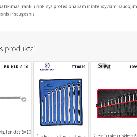
 patikimas įrankių rinkinys profesionaliam ir intensyviam naudojim
snis ir saugesnis.
s produktai
BR-KLR-8-10
FT0819
109
nis, lenktas 8×10
Kilpinių raktų rinkinys 
Žiediniais galais prailgintų