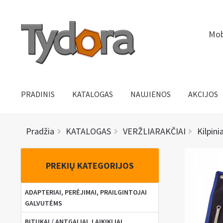
Pereiti
Pereiti
Mob
prie
prie
meniu
turinio
PRADINIS
KATALOGAS
NAUJIENOS
AKCIJOS
Pradžia
KATALOGAS
VERŽLIARAKČIAI
Kilpinia
PREKIŲ KATEGORIJOS
ADAPTERIAI, PERĖJIMAI, PRAILGINTOJAI
GALVUTĖMS
BITUKAI / ANTGALIAI, LAIKIKLIAI