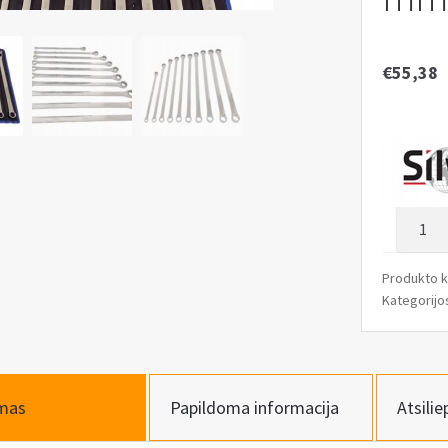
€
55,38
produk
kiekis:
Žiedinia
Produkto 
galais
Kategorijo
prailgi
raktų
su
terkšle
mas
Papildoma informacija
Atsilie
rinkiny
8-