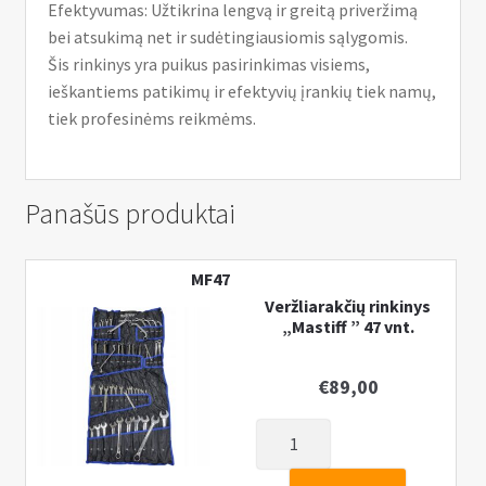
Efektyvumas: Užtikrina lengvą ir greitą priveržimą
bei atsukimą net ir sudėtingiausiomis sąlygomis.
Šis rinkinys yra puikus pasirinkimas visiems,
ieškantiems patikimų ir efektyvių įrankių tiek namų,
tiek profesinėms reikmėms.
Panašūs produktai
MF47
Veržliarakčių rinkinys
„Mastiff ” 47 vnt.
€
89,00
produkto
kiekis: