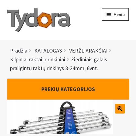
Pereiti
Pereiti
Meniu
prie
prie
meniu
turinio
PRADINIS
Pradžia
KATALOGAS
VERŽLIARAKČIAI
KATALOGAS
Kilpiniai raktai ir rinkiniai
Žiediniais galais
prailgintų raktų rinkinys 8-24mm, 6vnt.
NAUJIENOS
AKCIJOS
PREKIŲ KATEGORIJOS
BRENDAI
I
KONTAKTAI
š
s