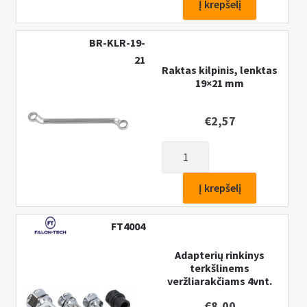
Veržliarakčių
Į krepšelį
rinkinys
"Mastiff
BR-KLR-19-
"
21
47
Raktas kilpinis, lenktas
19×21 mm
vnt.
€
2,57
produkto
kiekis:
Raktas
Į krepšelį
kilpinis,
lenktas
FT4004
19x21
mm
Adapterių rinkinys
terkšlinems
veržliarakčiams 4vnt.
€
8,00