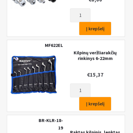
produkto
kiekis:
Adapterių
Į krepšelį
rinkinys
terkšlinems
MF622EL
veržliarakčiams
Kilpinų veržliarakčių
4vnt.
rinkinys 6-22mm
€
15,37
produkto
kiekis:
Kilpinų
Į krepšelį
veržliarakčių
rinkinys
BR-KLR-18-
6-
19
22mm
Raktas kilpinis, lenktas