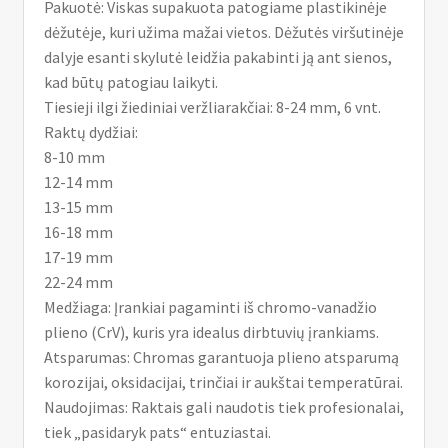
Pakuotė: Viskas supakuota patogiame plastikinėje
dėžutėje, kuri užima mažai vietos. Dėžutės viršutinėje
dalyje esanti skylutė leidžia pakabinti ją ant sienos,
kad būtų patogiau laikyti.
Tiesieji ilgi žiediniai veržliarakčiai: 8-24 mm, 6 vnt.
Raktų dydžiai:
8-10 mm
12-14 mm
13-15 mm
16-18 mm
17-19 mm
22-24 mm
Medžiaga: Įrankiai pagaminti iš chromo-vanadžio
plieno (CrV), kuris yra idealus dirbtuvių įrankiams.
Atsparumas: Chromas garantuoja plieno atsparumą
korozijai, oksidacijai, trinčiai ir aukštai temperatūrai.
Naudojimas: Raktais gali naudotis tiek profesionalai,
tiek „pasidaryk pats“ entuziastai.