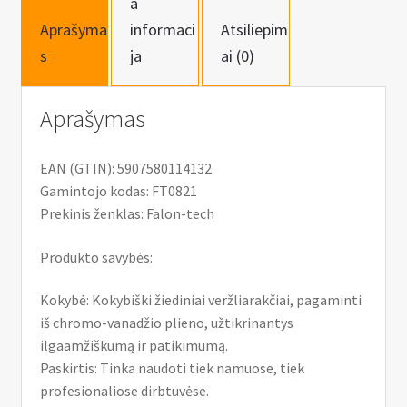
a
6vnt.
Aprašyma
informaci
Atsiliepim
s
ja
ai (0)
Aprašymas
EAN (GTIN): 5907580114132
Gamintojo kodas: FT0821
Prekinis ženklas: Falon-tech
Produkto savybės:
Kokybė: Kokybiški žiediniai veržliarakčiai, pagaminti
iš chromo-vanadžio plieno, užtikrinantys
ilgaamžiškumą ir patikimumą.
Paskirtis: Tinka naudoti tiek namuose, tiek
profesionaliose dirbtuvėse.