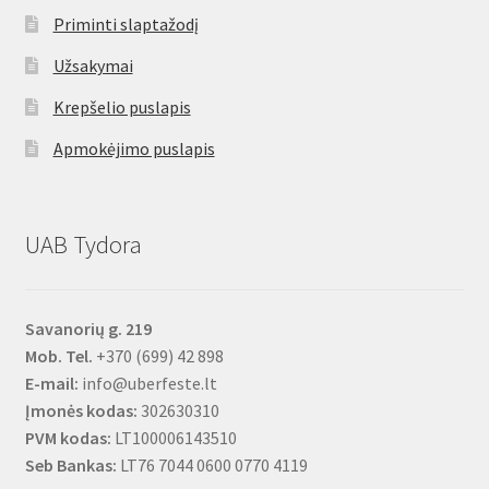
Priminti slaptažodį
Užsakymai
Krepšelio puslapis
Apmokėjimo puslapis
UAB Tydora
Savanorių g. 219
Mob. Tel.
+370 (699) 42 898
E-mail:
info@uberfeste.lt
Įmonės kodas:
302630310
PVM kodas:
LT100006143510
Seb Bankas:
LT76 7044 0600 0770 4119