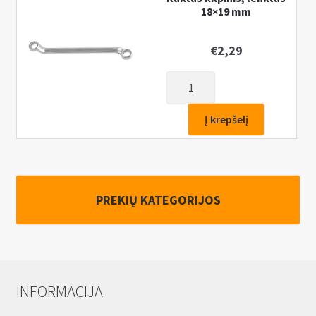
18×19 mm
€
2,29
produkto
kiekis:
Raktas
Į krepšelį
kilpinis,
lenktas
18x19
mm
PREKIŲ KATEGORIJOS
INFORMACIJA