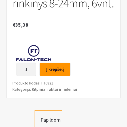
rinkinys 8-24mm, 6vnt.
n
u
€
35,38
produkto
Į krepšelį
kiekis:
Žiediniais
Produkto kodas:
FT0821
galais
Kategorija:
Kilpiniai raktai ir rinkiniai
prailgintų
raktų
rinkinys
8-
Papildom
24mm,