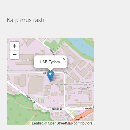
Kaip mus rasti
+
−
×
UAB Tydora
Leaflet
, ©
OpenStreetMap
contributors