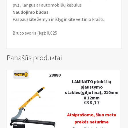
pvz., langus ar automobilių kėbulus.
Naudojimo būdas
Paspauskite žemyn ir išlyginkite veltinio kraštu.
Bruto svoris (kg): 0,025
Panašūs produktai
28880
LAMINATO plokščių
pjaustymo
staklės(giljotina), 210mm
X 12mm
€
38,17
Atsiprašome, šiuo metu
prekės neturime