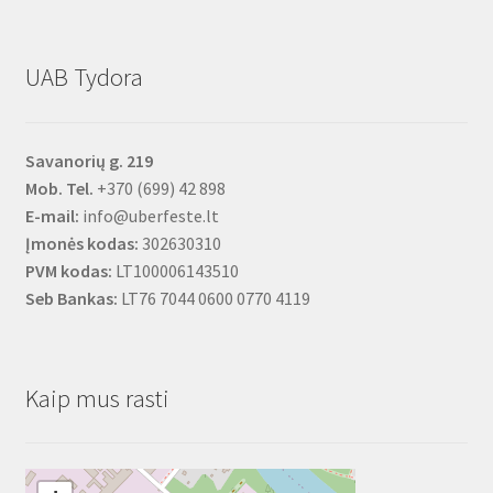
UAB Tydora
Savanorių g. 219
Mob. Tel.
+370 (699) 42 898
E-mail:
info@uberfeste.lt
Įmonės kodas:
302630310
PVM kodas:
LT100006143510
Seb Bankas:
LT76 7044 0600 0770 4119
Kaip mus rasti