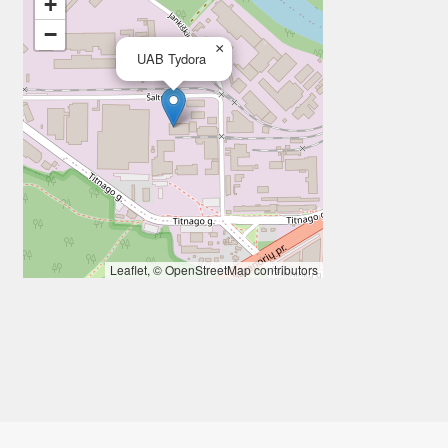
+
−
×
UAB Tydora
Leaflet
, ©
OpenStreetMap
contributors