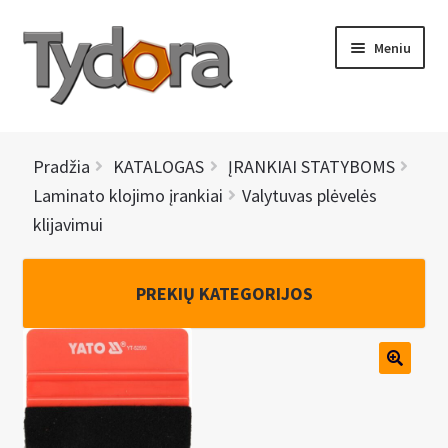
Pereiti
Pereiti
Meniu
prie
prie
meniu
turinio
PRADINIS
Pradžia
KATALOGAS
ĮRANKIAI STATYBOMS
KATALOGAS
Laminato klojimo įrankiai
Valytuvas plėvelės
klijavimui
NAUJIENOS
AKCIJOS
PREKIŲ KATEGORIJOS
BRENDAI
I
KONTAKTAI
š
s