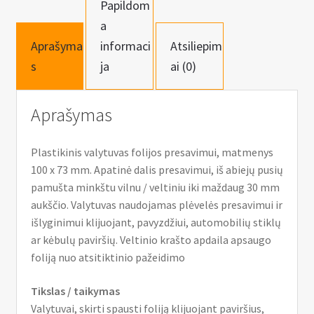
n
Papildom
u
a
Aprašyma
informaci
Atsiliepim
s
ja
ai (0)
Aprašymas
Plastikinis valytuvas folijos presavimui, matmenys
100 x 73 mm. Apatinė dalis presavimui, iš abiejų pusių
pamušta minkštu vilnu / veltiniu iki maždaug 30 mm
aukščio. Valytuvas naudojamas plėvelės presavimui ir
išlyginimui klijuojant, pavyzdžiui, automobilių stiklų
ar kėbulų paviršių. Veltinio krašto apdaila apsaugo
foliją nuo atsitiktinio pažeidimo
Tikslas / taikymas
Valytuvai, skirti spausti foliją klijuojant paviršius,