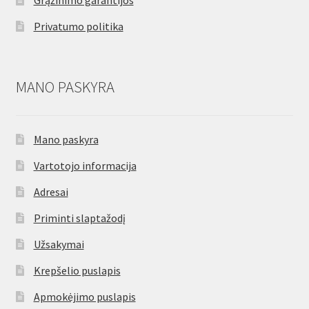
Grąžinimo garantijos
Privatumo politika
MANO PASKYRA
Mano paskyra
Vartotojo informacija
Adresai
Priminti slaptažodį
Užsakymai
Krepšelio puslapis
Apmokėjimo puslapis