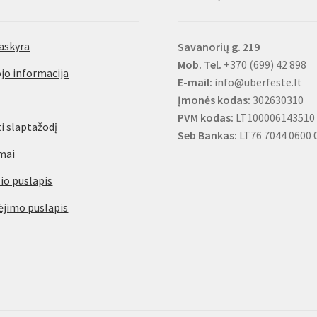
askyra
Savanorių g. 219
Mob. Tel.
+370 (699) 42 898
jo informacija
E-mail:
info@uberfeste.lt
Įmonės kodas:
302630310
PVM kodas:
LT100006143510
i slaptažodį
Seb Bankas:
LT76 7044 0600 
mai
io puslapis
jimo puslapis