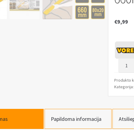
€
9,99
produk
kiekis:
Statybi
Produkto 
mišinių
Kategorija
skiedin
aplikat
80X20
660mm
mas
Papildoma informacija
Atsilie