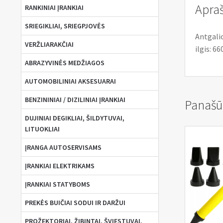
Apra
RANKINIAI ĮRANKIAI
SRIEGIKLIAI, SRIEGPJOVĖS
Antgalio
VERŽLIARAKČIAI
ilgis: 6
ABRAZYVINĖS MEDŽIAGOS
AUTOMOBILINIAI AKSESUARAI
BENZININIAI / DIZILINIAI ĮRANKIAI
Panašū
DUJINIAI DEGIKLIAI, ŠILDYTUVAI,
LITUOKLIAI
ĮRANGA AUTOSERVISAMS
ĮRANKIAI ELEKTRIKAMS
ĮRANKIAI STATYBOMS
PREKĖS BUIČIAI SODUI IR DARŽUI
PROŽEKTORIAI, ŽIBINTAI, ŠVIESTUVAI,