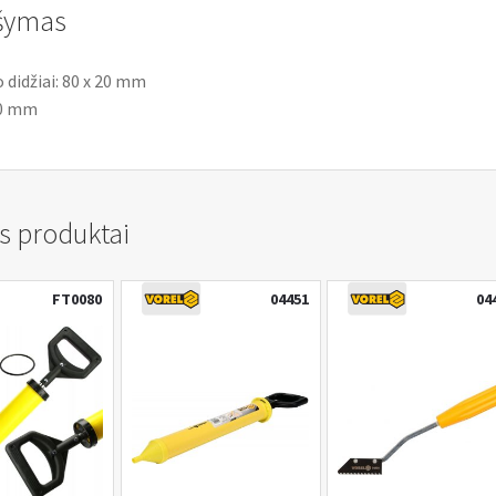
šymas
 didžiai: 80 x 20 mm
60 mm
s produktai
FT0080
04451
04