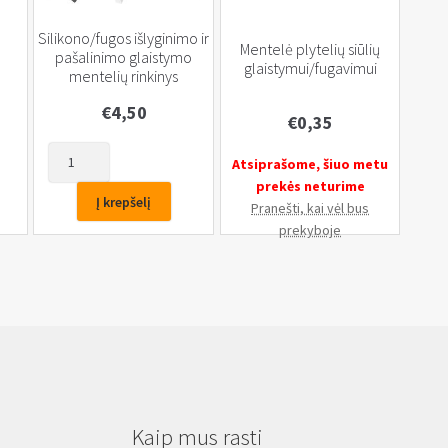
Silikono/fugos išlyginimo ir
Mentelė plytelių siūlių
pašalinimo glaistymo
glaistymui/fugavimui
mentelių rinkinys
€
4,50
€
0,35
produkto
Atsiprašome, šiuo metu
kiekis:
prekės neturime
Silikono/fugos
Į krepšelį
Pranešti, kai vėl bus
išlyginimo
prekyboje
ir
pašalinimo
glaistymo
mentelių
rinkinys
Kaip mus rasti