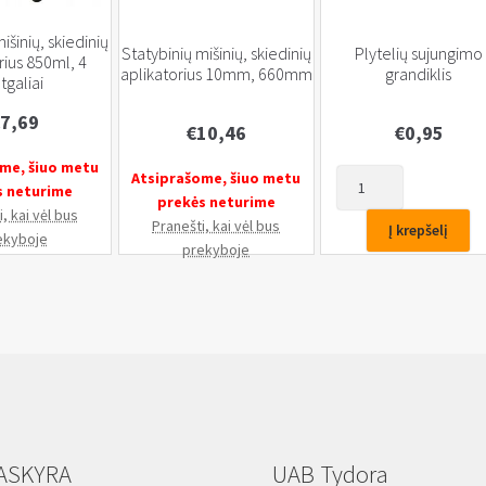
išinių, skiedinių
Statybinių mišinių, skiedinių
Plytelių sujungimo
rius 850ml, 4
aplikatorius 10mm, 660mm
grandiklis
tgaliai
7,69
€
10,46
€
0,95
me, šiuo metu
produkto
Atsiprašome, šiuo metu
s neturime
kiekis:
prekės neturime
, kai vėl bus
Plytelių
Pranešti, kai vėl bus
Į krepšelį
ekyboje
sujungimo
prekyboje
grandiklis
ASKYRA
UAB Tydora