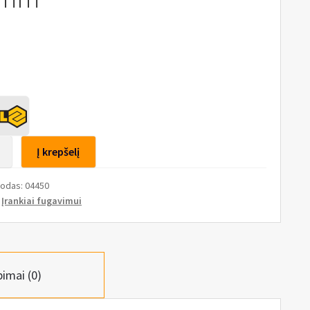
to
Į krepšelį
nių
kodas:
04450
,
:
Įrankiai fugavimui
ių
orius
mm,
pimai (0)