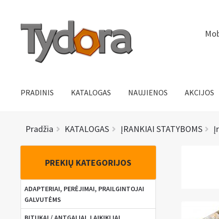
Pereiti
Pereiti
Mob
prie
prie
meniu
turinio
PRADINIS
KATALOGAS
NAUJIENOS
AKCIJOS
Pradžia
KATALOGAS
ĮRANKIAI STATYBOMS
Į
PREKIŲ KATEGORIJOS
ADAPTERIAI, PERĖJIMAI, PRAILGINTOJAI
GALVUTĖMS
BITUKAI / ANTGALIAI, LAIKIKLIAI