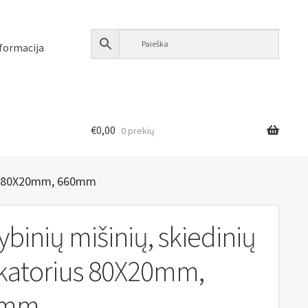
formacija
€
0,00
0 prekių
ius 80X20mm, 660mm
ybinių mišinių, skiedinių
ikatorius 80X20mm,
0mm