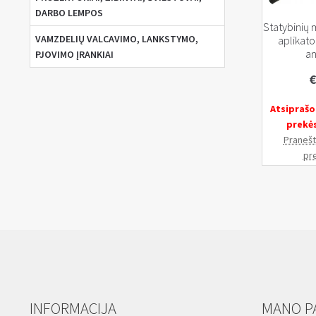
DARBO LEMPOS
Statybinių m
VAMZDELIŲ VALCAVIMO, LANKSTYMO,
aplikato
an
PJOVIMO ĮRANKIAI
€
Atsiprašo
prekė
Pranešti
pr
INFORMACIJA
MANO P