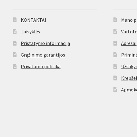
KONTAKTAI
Mano p
Taisyklės
Vartoto
Pristatymo informacija
Adresai
Grąžinimo garantijos
Primint
Privatumo politika
Užsaky
Krepšel
Apmokė