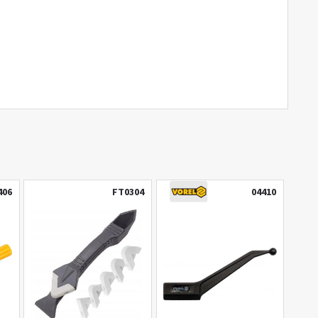
406
FT0304
04410