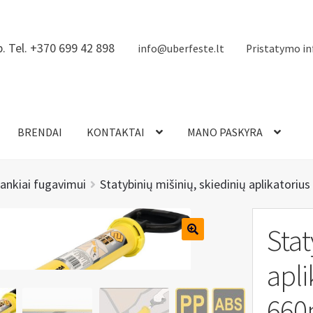
. Tel. +370 699 42 898
info@uberfeste.lt
Pristatymo in
BRENDAI
KONTAKTAI
MANO PASKYRA
rankiai fugavimui
Statybinių mišinių, skiedinių aplikator
Stat
apl
66