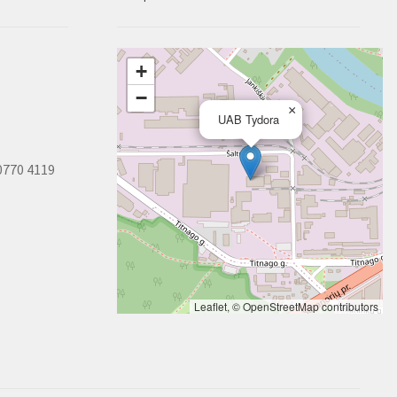
+
−
×
UAB Tydora
0770 4119
Leaflet
, ©
OpenStreetMap
contributors