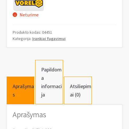
n
u
Neturime
Produkto kodas:
04451
Kategorija:
Įrankiai fugavimui
Papildom
a
Aprašyma
informaci
Atsiliepim
s
ja
ai (0)
Aprašymas