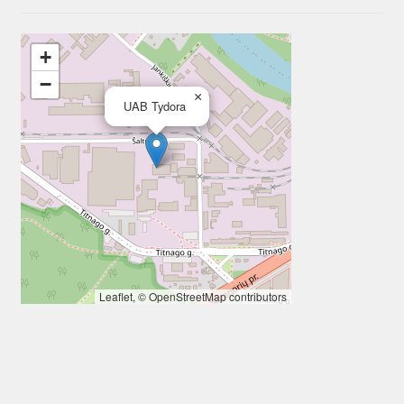
+
−
×
UAB Tydora
Leaflet
, ©
OpenStreetMap
contributors