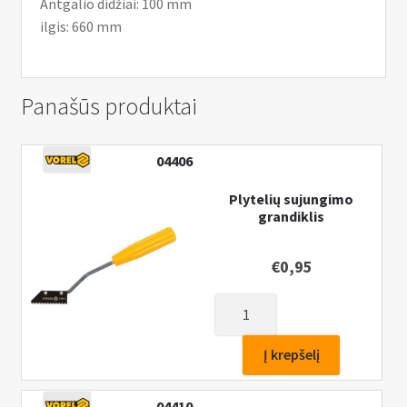
Antgalio didžiai: 100 mm
ilgis: 660 mm
Panašūs produktai
04406
Plytelių sujungimo
grandiklis
€
0,95
produkto
kiekis:
Plytelių
Į krepšelį
sujungimo
grandiklis
04410