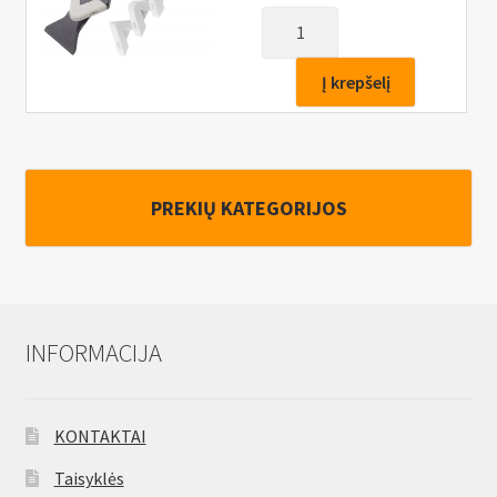
produkto
kiekis:
Silikono/fugos
Į krepšelį
išlyginimo
ir
pašalinimo
glaistymo
PREKIŲ KATEGORIJOS
mentelių
rinkinys
INFORMACIJA
KONTAKTAI
Taisyklės