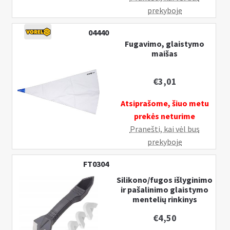
prekyboje
04440
Fugavimo, glaistymo
maišas
€
3,01
Atsiprašome, šiuo metu
prekės neturime
Pranešti, kai vėl bus
prekyboje
FT0304
Silikono/fugos išlyginimo
ir pašalinimo glaistymo
mentelių rinkinys
€
4,50