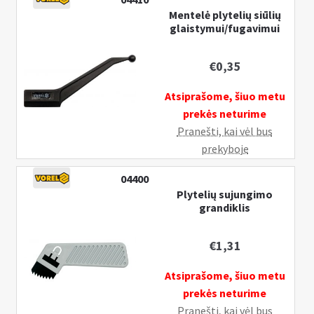
Mentelė plytelių siūlių
glaistymui/fugavimui
€
0,35
Atsiprašome, šiuo metu
prekės neturime
Pranešti, kai vėl bus
prekyboje
04400
Plytelių sujungimo
grandiklis
€
1,31
Atsiprašome, šiuo metu
prekės neturime
Pranešti, kai vėl bus