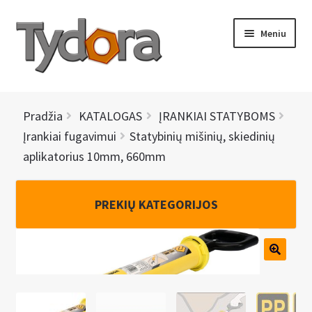
Pereiti
Pereiti
Meniu
prie
prie
meniu
turinio
PRADINIS
Pradžia
KATALOGAS
ĮRANKIAI STATYBOMS
KATALOGAS
Įrankiai fugavimui
Statybinių mišinių, skiedinių
aplikatorius 10mm, 660mm
NAUJIENOS
AKCIJOS
PREKIŲ KATEGORIJOS
BRENDAI
I
KONTAKTAI
š
s