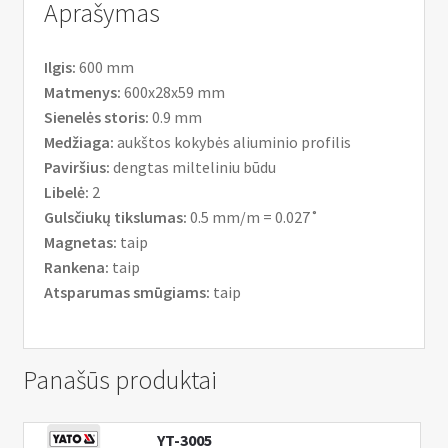
Aprašymas
Ilgis:
600 mm
Matmenys:
600x28x59 mm
Sienelės storis:
0.9 mm
Medžiaga:
aukštos kokybės aliuminio profilis
Paviršius:
dengtas milteliniu būdu
Libelė:
2
Gulsčiukų tikslumas:
0.5 mm/m = 0.027˚
Magnetas:
taip
Rankena:
taip
Atsparumas smūgiams:
taip
Panašūs produktai
YT-3005