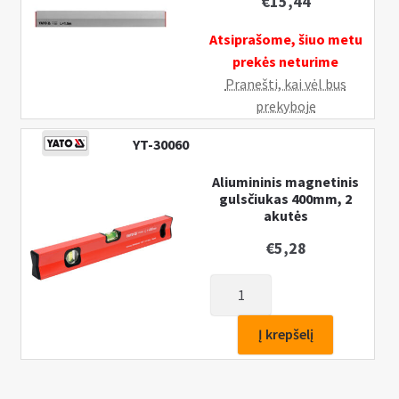
€
15,44
Atsiprašome, šiuo metu
prekės neturime
Pranešti, kai vėl bus
prekyboje
YT-30060
Aliumininis magnetinis
gulsčiukas 400mm, 2
akutės
€
5,28
produkto
kiekis:
Aliumininis
Į krepšelį
magnetinis
gulsčiukas
400mm,