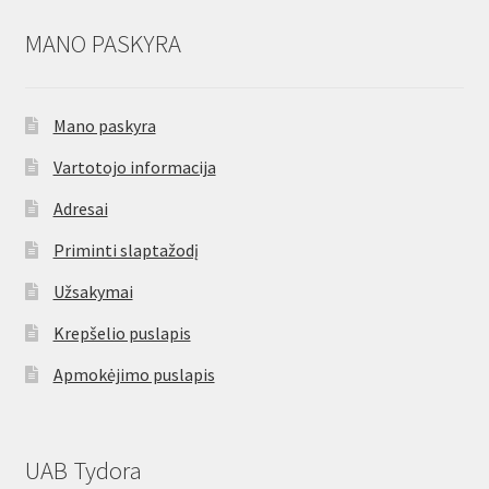
MANO PASKYRA
Mano paskyra
Vartotojo informacija
Adresai
Priminti slaptažodį
Užsakymai
Krepšelio puslapis
Apmokėjimo puslapis
UAB Tydora