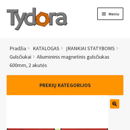
Pereiti
Pereiti
Meniu
prie
prie
meniu
turinio
PRADINIS
Pradžia
KATALOGAS
ĮRANKIAI STATYBOMS
KATALOGAS
Gulsčiukai
Aliumininis magnetinis gulsčiukas
600mm, 2 akutės
NAUJIENOS
AKCIJOS
PREKIŲ KATEGORIJOS
BRENDAI
I
KONTAKTAI
š
s