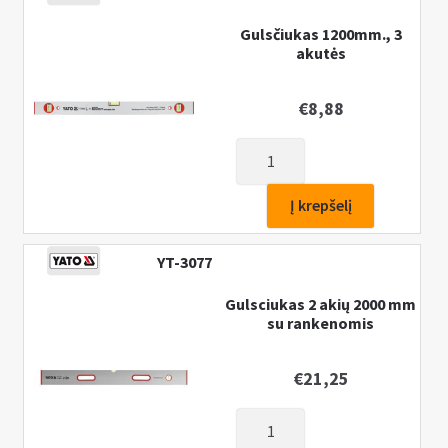
Gulsčiukas 1200mm., 3
akutės
€
8,88
produkto
kiekis:
Gulsčiukas
Į krepšelį
1200mm.,
3
YT-3077
akutės
Gulsciukas 2 akių 2000 mm
su rankenomis
€
21,25
produkto
kiekis: