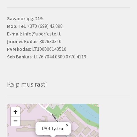
Savanorių g. 219
Mob. Tel.
+370 (699) 42 898
E-mail:
info@uberfeste.lt
Įmonės kodas:
302630310
PVM kodas:
LT100006143510
Seb Bankas:
LT76 7044 0600 0770 4119
Kaip mus rasti
+
−
×
UAB Tydora