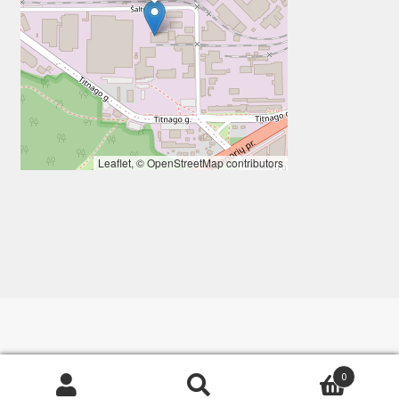
Leaflet
, ©
OpenStreetMap
contributors
0