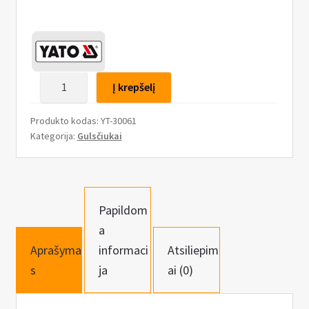
n
u
produkto
Į krepšelį
kiekis:
Aliumininis
Produkto kodas:
YT-30061
magnetinis
Kategorija:
Gulsčiukai
gulsčiukas
600mm,
2
akutės
Papildom
a
Aprašyma
informaci
Atsiliepim
s
ja
ai (0)