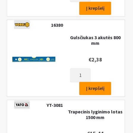
Gulsciukas
Į krepšelį
2
akių
16380
2000
mm
Gulsčiukas 3 akutės 800
mm
su
rankenomis
€
2,38
produkto
kiekis:
Gulsčiukas
Į krepšelį
3
akutės
YT-3081
800
Trapecinis lyginimo lotas
mm
1500 mm