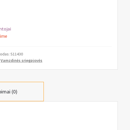
ntojai
ime
kodas:
S11430
:
Vamzdinės sriegpjovės
pimai (0)