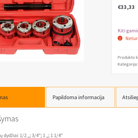
€
33,33
Kiti gami
Netur
Produkto 
Kategorija
mas
Papildoma informacija
Atsilie
šymas
ų dydžiai: 1/2 „; 3/4”; 1 „; 1 1/4”