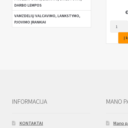
DARBO LEMPOS
€
VAMZDELIŲ VALCAVIMO, LANKSTYMO,
PJOVIMO ĮRANKIAI
produkto
kiekis:
Peiliuku
Į 
rinkinys
sriegpjove
1″,
4vnt.
INFORMACIJA
MANO P
KONTAKTAI
Mano p