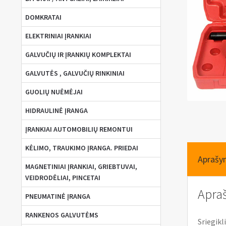
DOMKRATAI
ELEKTRINIAI ĮRANKIAI
GALVUČIŲ IR ĮRANKIŲ KOMPLEKTAI
GALVUTĖS , GALVUČIŲ RINKINIAI
GUOLIŲ NUĖMĖJAI
HIDRAULINĖ ĮRANGA
ĮRANKIAI AUTOMOBILIŲ REMONTUI
KĖLIMO, TRAUKIMO ĮRANGA. PRIEDAI
Aprašy
MAGNETINIAI ĮRANKIAI, GRIEBTUVAI,
VEIDRODĖLIAI, PINCETAI
Apra
PNEUMATINĖ ĮRANGA
RANKENOS GALVUTĖMS
Sriegikli