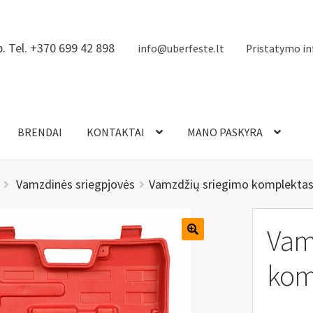
. Tel. +370 699 42 898
info@uberfeste.lt
Pristatymo in
BRENDAI
KONTAKTAI
MANO PASKYRA
Vamzdinės sriegpjovės
Vamzdžių sriegimo komplektas 
Vam
komp