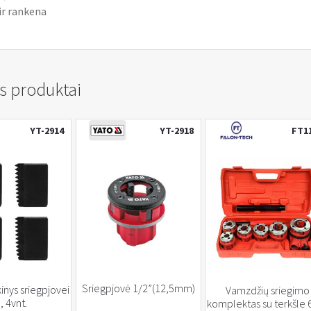
ir rankena
s produktai
YT-2914
YT-2918
FT1
Sriegpjovė 1/2”(12,5mm)
kinys sriegpjovei
Vamzdžių sriegimo
, 4vnt.
komplektas su terkšle 6