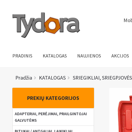
Pereiti
Pereiti
Mob
prie
prie
meniu
turinio
PRADINIS
KATALOGAS
NAUJIENOS
AKCIJOS
Pradžia
KATALOGAS
SRIEGIKLIAI, SRIEGPJOVĖS
PREKIŲ KATEGORIJOS
ADAPTERIAI, PERĖJIMAI, PRAILGINTOJAI
GALVUTĖMS
BITUKAI / ANTGALIAI, LAIKIKLIAI