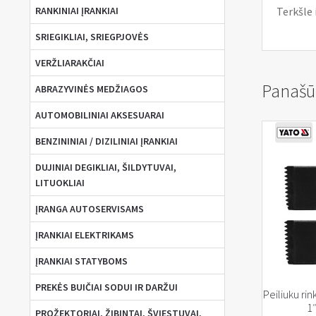
Terkšle 
RANKINIAI ĮRANKIAI
SRIEGIKLIAI, SRIEGPJOVĖS
VERŽLIARAKČIAI
Panašū
ABRAZYVINĖS MEDŽIAGOS
AUTOMOBILINIAI AKSESUARAI
BENZININIAI / DIZILINIAI ĮRANKIAI
DUJINIAI DEGIKLIAI, ŠILDYTUVAI,
LITUOKLIAI
ĮRANGA AUTOSERVISAMS
ĮRANKIAI ELEKTRIKAMS
ĮRANKIAI STATYBOMS
PREKĖS BUIČIAI SODUI IR DARŽUI
Peiliuku rin
1″
PROŽEKTORIAI, ŽIBINTAI, ŠVIESTUVAI,