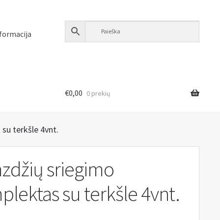
formacija
€
0,00
0 prekių
su terkšle 4vnt.
zdžių sriegimo
lektas su terkšle 4vnt.