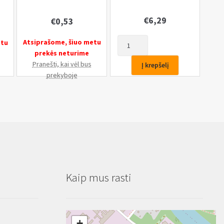
€
6,29
€
0,53
produkto
Atsiprašome, šiuo metu
etu
kiekis:
prekės neturime
Sriegpjovė
Pranešti, kai vėl bus
Į krepšelį
3/8''(10mm)
prekyboje
Kaip mus rasti
+