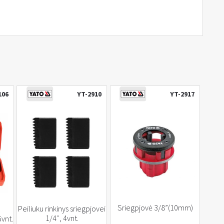
106
YT-2910
YT-2917
Sriegpjovė 3/8”(10mm)
Peiliuku rinkinys sriegpjovei
1/4″, 4vnt.
vnt.