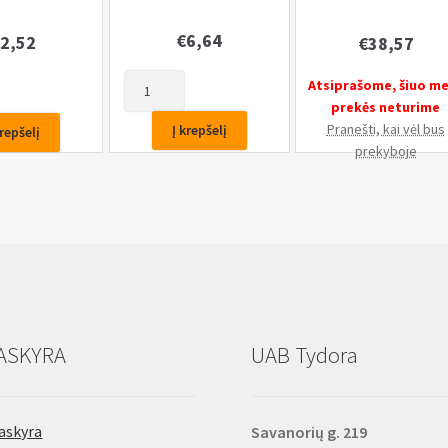
€
6,64
2,52
€
38,57
produkto
Atsiprašome, šiuo m
kiekis:
prekės neturime
Sriegpjovė
Pranešti, kai vėl bus
Į krepšelį
krepšelį
1/2''(12,5mm)
prekyboje
i
ASKYRA
UAB Tydora
askyra
Savanorių g. 219