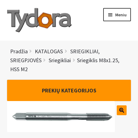
Pereiti
Pereiti
Meniu
prie
prie
meniu
turinio
PRADINIS
Pradžia
KATALOGAS
SRIEGIKLIAI,
KATALOGAS
SRIEGPJOVĖS
Sriegikliai
Sriegiklis M8x1.25,
HSS M2
NAUJIENOS
AKCIJOS
PREKIŲ KATEGORIJOS
BRENDAI
I
KONTAKTAI
š
s