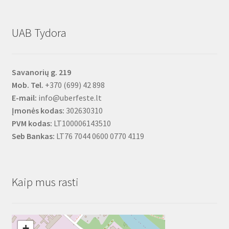
UAB Tydora
Savanorių g. 219
Mob. Tel.
+370 (699) 42 898
E-mail:
info@uberfeste.lt
Įmonės kodas:
302630310
PVM kodas:
LT100006143510
Seb Bankas:
LT76 7044 0600 0770 4119
Kaip mus rasti
+