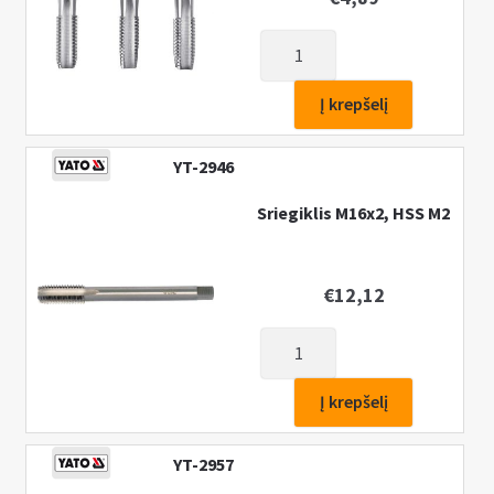
produkto
kiekis:
Sriegikliai
Į krepšelį
3vnt.
M5x0,8,
YT-2946
HSS/M2
Sriegiklis M16x2, HSS M2
€
12,12
produkto
kiekis:
Sriegiklis
Į krepšelį
M16x2,
HSS
YT-2957
M2