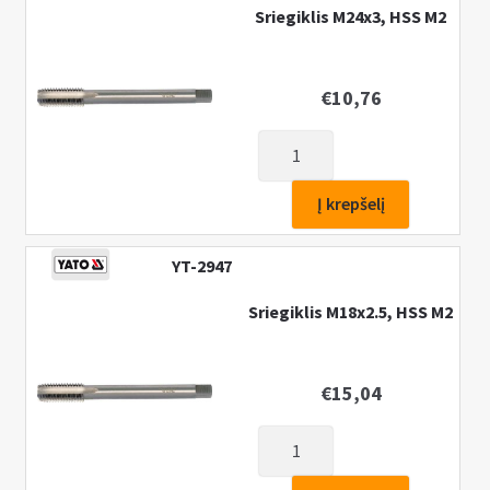
Sriegiklis M24x3, HSS M2
€
10,76
produkto
kiekis:
Sriegiklis
Į krepšelį
M24x3,
HSS
YT-2947
M2
Sriegiklis M18x2.5, HSS M2
€
15,04
produkto
kiekis: