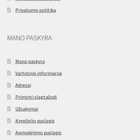
Privatumo politika
MANO PASKYRA
Mano paskyra
Vartotojo informacija
Adresai
Priminti slaptažodį
Užsakymai
Krepšelio puslapis
Apmokėjimo puslapis