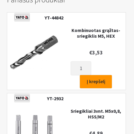
YT-44842
Kombinuotas grąžtas-
sriegiklis M5, HEX
€
3,53
produkto
kiekis:
Kombinuotas
Į krepšelį
grąžtas-
sriegiklis
YT-2932
M5,
HEX
Sriegikliai 3vnt. M5x0,8,
HSS/M2
€
4,89