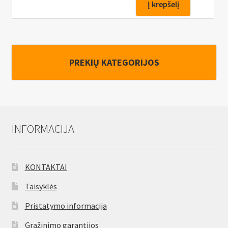
Sriegiklis
Į krepšelį
M18x2.5,
HSS
M2
PREKIŲ KATEGORIJOS
INFORMACIJA
KONTAKTAI
Taisyklės
Pristatymo informacija
Grąžinimo garantijos