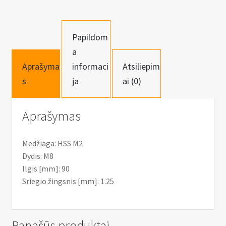
n
M2
u
Papildom
a
Aprašyma
informaci
Atsiliepim
s
ja
ai (0)
Aprašymas
Medžiaga: HSS M2
Dydis: M8
Ilgis [mm]: 90
Sriegio žingsnis [mm]: 1.25
Panašūs produktai