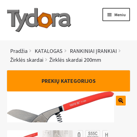
Pereiti
Pereiti
Meniu
prie
prie
meniu
turinio
PRADINIS
Pradžia
KATALOGAS
RANKINIAI ĮRANKIAI
KATALOGAS
Žirklės skardai
Žirklės skardai 200mm
NAUJIENOS
PREKIŲ KATEGORIJOS
AKCIJOS
BRENDAI
I
KONTAKTAI
š
s