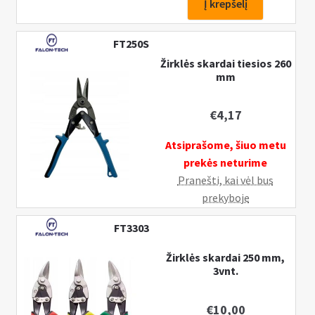
Į krepšelį
lakštinio
metalo
FT250S
žirklės
Žirklės skardai tiesios 260
skardai
mm
290
mm
€
4,17
Atsiprašome, šiuo metu
prekės neturime
Pranešti, kai vėl bus
prekyboje
FT3303
Žirklės skardai 250 mm,
3vnt.
€
10,00