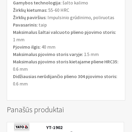
Gamybos technologija:
šalto kalimo
Žirklių kietumas:
55-60 HRC
Žirklių paviršius:
Impulsinio grūdinimo, poliruotas
Pavasarinis:
taip
Maksimalus šaltai valcuoto plieno pjovimo storis:
1 mm
Pjovimo ilgis:
40 mm
Maksimalus pjovimo storis varyje:
1.5 mm
Maksimalus pjovimo storis kietajame pliene HRC35:
0.6 mm
Didžiausias nerūdijančio plieno 304 pjovimo storis:
0.6 mm
Panašūs produktai
YT-1902