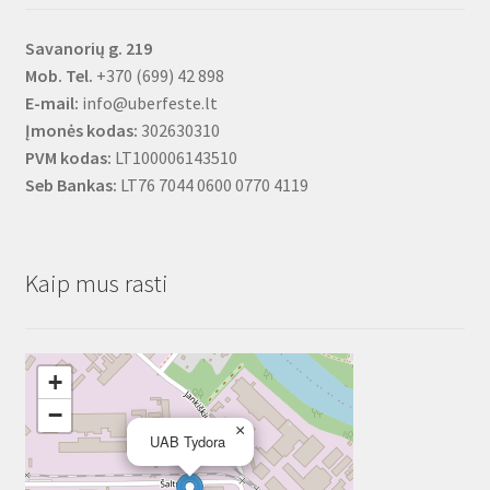
Savanorių g. 219
Mob. Tel.
+370 (699) 42 898
E-mail:
info@uberfeste.lt
Įmonės kodas:
302630310
PVM kodas:
LT100006143510
Seb Bankas:
LT76 7044 0600 0770 4119
Kaip mus rasti
+
−
×
UAB Tydora