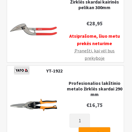
Žirklės skardai kairinės
pelikan 300mm
€
28,95
Atsiprašome, šiuo metu
prekės neturime
Pranešti, kai vėl bus
prekyboje
YT-1922
Profesionalios lakštinio
metalo žirklės skardai 290
mm
€
16,75
produkto
kiekis:
Profesionalios