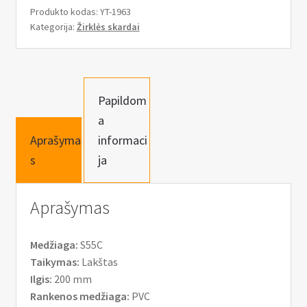
n
Žirklės
Produkto kodas:
YT-1963
u
skardai
Kategorija:
Žirklės skardai
200mm
Papildom
a
Aprašyma
informaci
s
ja
Aprašymas
Medžiaga:
S55C
Taikymas:
Lakštas
Ilgis:
200 mm
Rankenos medžiaga:
PVC