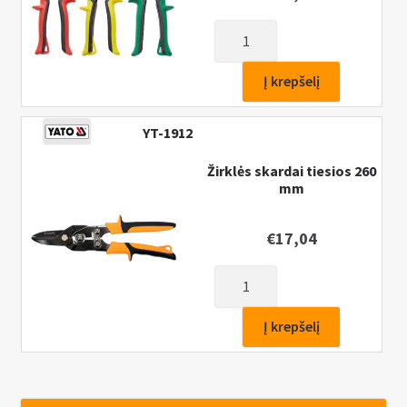
produkto
kiekis:
Žirklės
Į krepšelį
skardai
250
YT-1912
mm,
3vnt.
Žirklės skardai tiesios 260
mm
€
17,04
produkto
kiekis:
Žirklės
Į krepšelį
skardai
tiesios
260