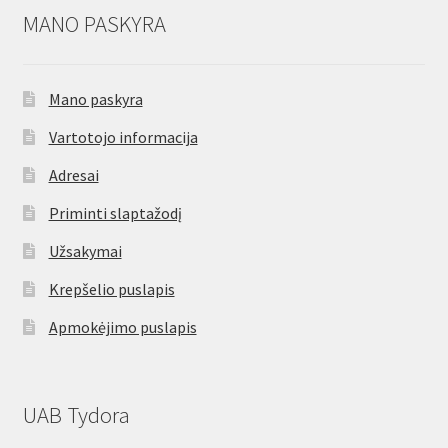
MANO PASKYRA
Mano paskyra
Vartotojo informacija
Adresai
Priminti slaptažodį
Užsakymai
Krepšelio puslapis
Apmokėjimo puslapis
UAB Tydora