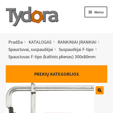
Pereiti
Pereiti
Meniu
prie
prie
meniu
turinio
PRADINIS
Pradžia
KATALOGAS
RANKINIAI ĮRANKIAI
KATALOGAS
Spaustuvai, suspaudėjai
Suspaudėjai F-tipo
Spaustuvas F-tipo (kaltinis plienas) 300x80mm
NAUJIENOS
AKCIJOS
PREKIŲ KATEGORIJOS
BRENDAI
I
KONTAKTAI
š
s