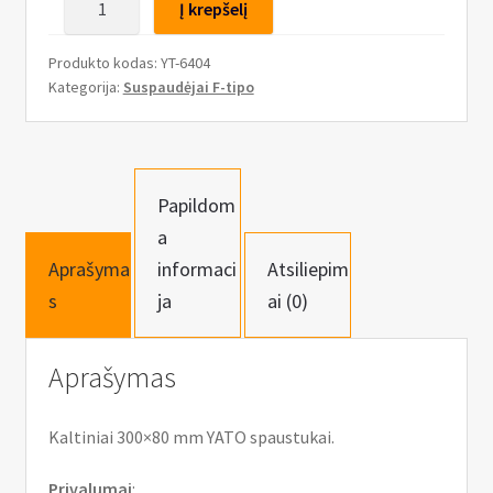
n
Į krepšelį
kiekis:
u
Spaustuvas
Produkto kodas:
YT-6404
F-
Kategorija:
Suspaudėjai F-tipo
tipo
(kaltinis
plienas)
300x80mm
Papildom
a
Aprašyma
informaci
Atsiliepim
s
ja
ai (0)
Aprašymas
Kaltiniai 300×80 mm YATO spaustukai.
Privalumai
: