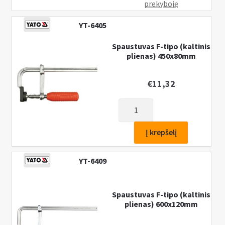
prekyboje
YT-6405
Spaustuvas F-tipo (kaltinis
plienas) 450x80mm
€
11,32
produkto
kiekis:
Spaustuvas
Į krepšelį
F-
tipo
YT-6409
(kaltinis
plienas)
450x80mm
Spaustuvas F-tipo (kaltinis
plienas) 600x120mm