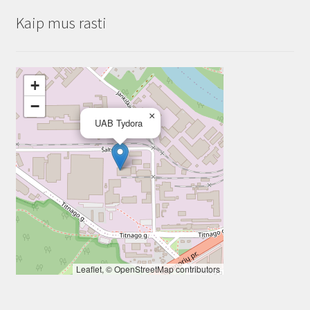
Kaip mus rasti
+
−
×
UAB Tydora
Leaflet
, ©
OpenStreetMap
contributors