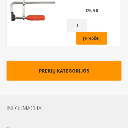
€
9,56
produkto
kiekis:
Spaustuvas
Į krepšelį
F-
tipo
(kaltinis
plienas)
PREKIŲ KATEGORIJOS
160x80mm
INFORMACIJA