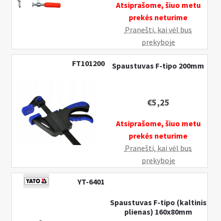
Atsiprašome, šiuo metu
prekės neturime
Pranešti, kai vėl bus
prekyboje
FT101200
Spaustuvas F-tipo 200mm
€
5,25
Atsiprašome, šiuo metu
prekės neturime
Pranešti, kai vėl bus
prekyboje
YT-6401
Spaustuvas F-tipo (kaltinis
plienas) 160x80mm