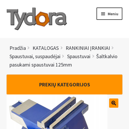
Pereiti
Pereiti
Meniu
prie
prie
meniu
turinio
PRADINIS
Pradžia
KATALOGAS
RANKINIAI ĮRANKIAI
KATALOGAS
Spaustuvai, suspaudėjai
Spaustuvai
Šaltkalvio
pasukami spaustuvai 125mm
NAUJIENOS
AKCIJOS
PREKIŲ KATEGORIJOS
BRENDAI
I
KONTAKTAI
š
s