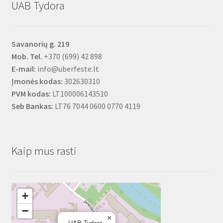
UAB Tydora
Savanorių g. 219
Mob. Tel.
+370 (699) 42 898
E-mail:
info@uberfeste.lt
Įmonės kodas:
302630310
PVM kodas:
LT100006143510
Seb Bankas:
LT76 7044 0600 0770 4119
Kaip mus rasti
+
−
×
UAB Tydora