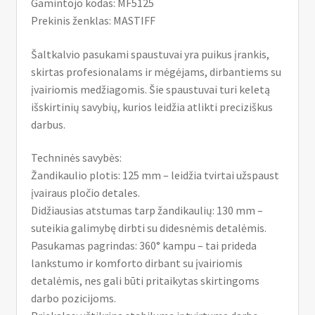
Gamintojo kodas: MF5125
Prekinis ženklas: MASTIFF
Šaltkalvio pasukami spaustuvai yra puikus įrankis,
skirtas profesionalams ir mėgėjams, dirbantiems su
įvairiomis medžiagomis. Šie spaustuvai turi keletą
išskirtinių savybių, kurios leidžia atlikti preciziškus
darbus.
Techninės savybės:
Žandikaulio plotis: 125 mm – leidžia tvirtai užspaust
įvairaus pločio detales.
Didžiausias atstumas tarp žandikaulių: 130 mm –
suteikia galimybę dirbti su didesnėmis detalėmis.
Pasukamas pagrindas: 360° kampu – tai prideda
lankstumo ir komforto dirbant su įvairiomis
detalėmis, nes gali būti pritaikytas skirtingoms
darbo pozicijoms.