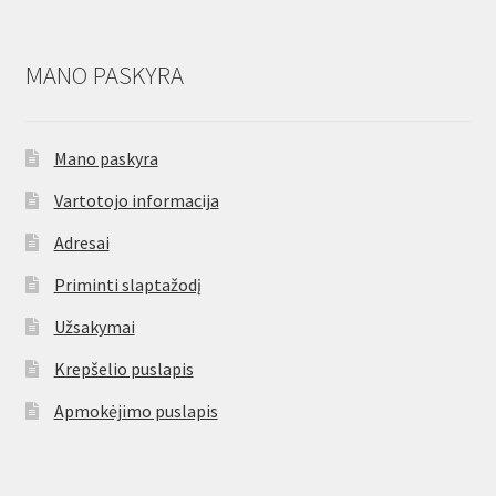
MANO PASKYRA
Mano paskyra
Vartotojo informacija
Adresai
Priminti slaptažodį
Užsakymai
Krepšelio puslapis
Apmokėjimo puslapis