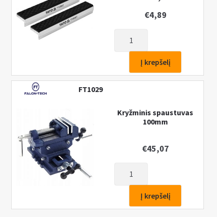
2vnt
€
4,89
produkto
kiekis:
Spaustuvų
Į krepšelį
lūpų
apsaugos
FT1029
gumuotos,
Aliuminės,
Kryžminis spaustuvas
150mm,
100mm
2vnt
€
45,07
produkto
kiekis:
Kryžminis
Į krepšelį
spaustuvas
100mm