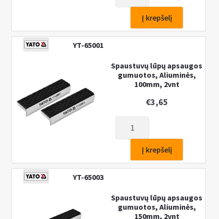
kiekis:
Spaustuvai
Į krepšelį
mašininiai
50mm
YT-65001
Spaustuvų lūpų apsaugos
gumuotos, Aliuminės,
100mm, 2vnt
€
3,65
produkto
kiekis:
Spaustuvų
Į krepšelį
lūpų
apsaugos
YT-65003
gumuotos,
Aliuminės,
Spaustuvų lūpų apsaugos
gumuotos, Aliuminės,
100mm,
150mm, 2vnt