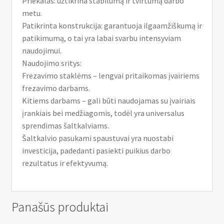
Priekalas: užtikrina stabilumą ir tvirtumą darbo
metu.
Patikrinta konstrukcija: garantuoja ilgaamžiškumą ir
patikimumą, o tai yra labai svarbu intensyviam
naudojimui.
Naudojimo sritys:
Frezavimo staklėms – lengvai pritaikomas įvairiems
frezavimo darbams.
Kitiems darbams – gali būti naudojamas su įvairiais
įrankiais bei medžiagomis, todėl yra universalus
sprendimas šaltkalviams.
Šaltkalvio pasukami spaustuvai yra nuostabi
investicija, padedanti pasiekti puikius darbo
rezultatus ir efektyvumą.
Panašūs produktai