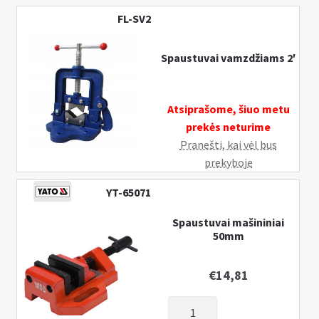
FL-SV2
Spaustuvai vamzdžiams 2′
Atsiprašome, šiuo metu
prekės neturime
Pranešti, kai vėl bus
prekyboje
YT-65071
Spaustuvai mašininiai
50mm
€
14,81
produkto