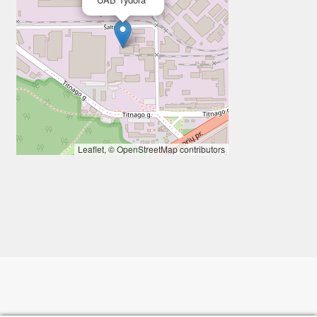
Leaflet
, ©
OpenStreetMap
contributors