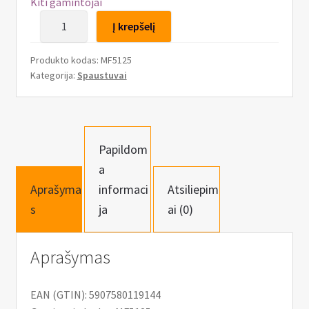
n
Kiti gamintojai
u
produkto
Į krepšelį
kiekis:
Šaltkalvio
Produkto kodas:
MF5125
pasukami
Kategorija:
Spaustuvai
spaustuvai
125mm
Papildom
a
Aprašyma
informaci
Atsiliepim
s
ja
ai (0)
Aprašymas
EAN (GTIN): 5907580119144