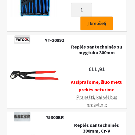
produkto
kiekis:
Replės
Į krepšelį
santechninės
su
YT-20892
mygtuku
Replės santechninės su
175,
mygtuku 300mm
250,
300,
€
11,91
400mm
rinkinys
Atsiprašome, šiuo metu
4vnt.
prekės neturime
Pranešti, kai vėl bus
prekyboje
75300BR
Replės santechninės
300mm, Cr-V