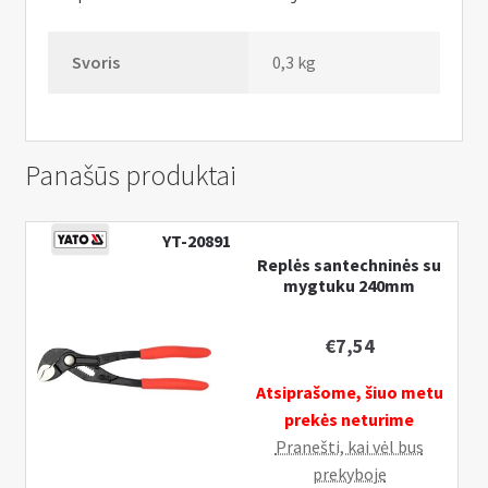
Svoris
0,3 kg
Panašūs produktai
YT-20891
Replės santechninės su
mygtuku 240mm
€
7,54
Atsiprašome, šiuo metu
prekės neturime
Pranešti, kai vėl bus
prekyboje