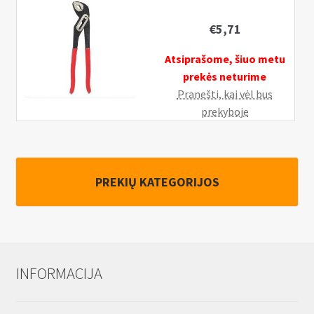
€
5,71
Atsiprašome, šiuo metu
prekės neturime
Pranešti, kai vėl bus
prekyboje
PREKIŲ KATEGORIJOS
INFORMACIJA