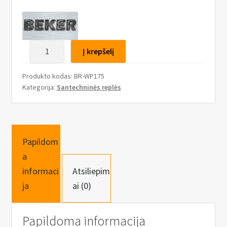
n
u
produkto
Į krepšelį
kiekis:
Replės
Produkto kodas:
BR-WP175
santechninės
Kategorija:
Santechninės replės
su
mygtuku
175mm
Papildom
a
informaci
Atsiliepim
ja
ai (0)
Papildoma informacija