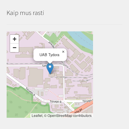
Kaip mus rasti
+
−
×
UAB Tydora
Leaflet
, ©
OpenStreetMap
contributors