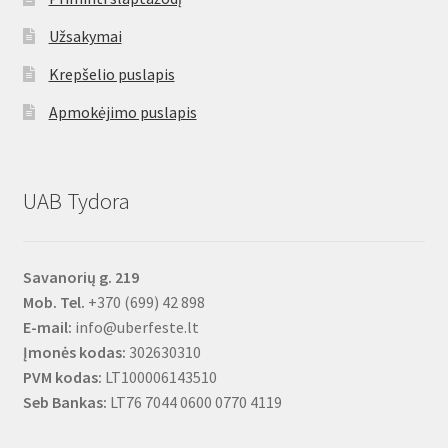
Užsakymai
Krepšelio puslapis
Apmokėjimo puslapis
UAB Tydora
Savanorių g. 219
Mob. Tel.
+370 (699) 42 898
E-mail:
info@uberfeste.lt
Įmonės kodas:
302630310
PVM kodas:
LT100006143510
Seb Bankas:
LT76 7044 0600 0770 4119