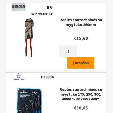
BR-
WP260NPCP
Replės santechninės su
mygtuku 260mm
€
15,60
produkto
kiekis:
Replės
Į krepšelį
santechninės
su
FT9804
mygtuku
260mm
Replės santechninės su
mygtuku 175, 250, 300,
400mm rinkinys 4vnt.
€
30,85