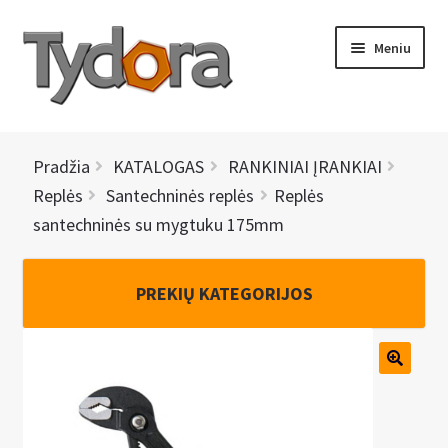
Pereiti
Pereiti
Meniu
prie
prie
meniu
turinio
PRADINIS
Pradžia
KATALOGAS
RANKINIAI ĮRANKIAI
KATALOGAS
Replės
Santechninės replės
Replės
santechninės su mygtuku 175mm
NAUJIENOS
AKCIJOS
PREKIŲ KATEGORIJOS
BRENDAI
I
KONTAKTAI
š
s