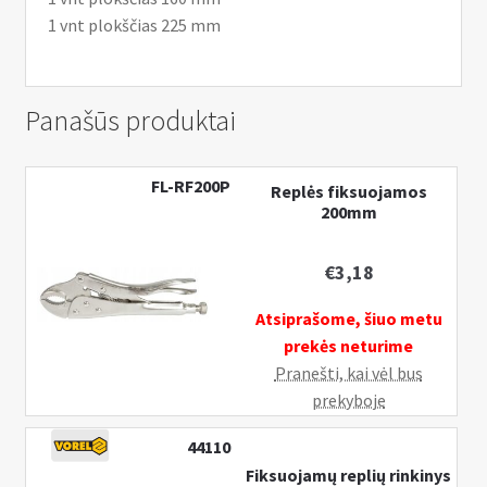
1 vnt plokščias 225 mm
Panašūs produktai
FL-RF200P
Replės fiksuojamos
200mm
€
3,18
Atsiprašome, šiuo metu
prekės neturime
Pranešti, kai vėl bus
prekyboje
44110
Fiksuojamų replių rinkinys