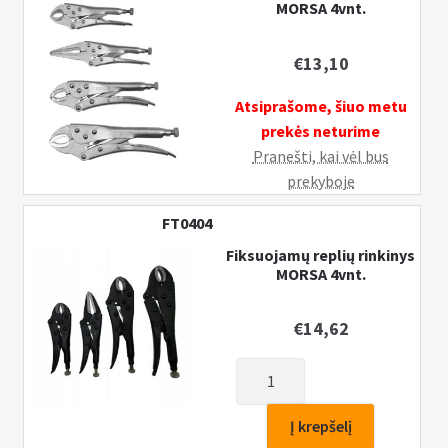
MORSA 4vnt.
€
13,10
Atsiprašome, šiuo metu
prekės neturime
Pranešti, kai vėl bus
prekyboje
FT0404
Fiksuojamų replių rinkinys
MORSA 4vnt.
€
14,62
produkto
kiekis:
Fiksuojamų
Į krepšelį
replių