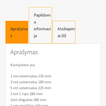
Papildom
a
Aprašyma
informaci
Atsiliepim
s
ja
ai (0)
Aprašymas
Komplekte yra:
2 vnt universalus 130 mm
3 vnt universalus 180 mm
5 vnt universalus 225 mm
2 vnt C tipo 280 mm
2vnt dvigubas 280 mm
1 vnt plokščias 160 mm