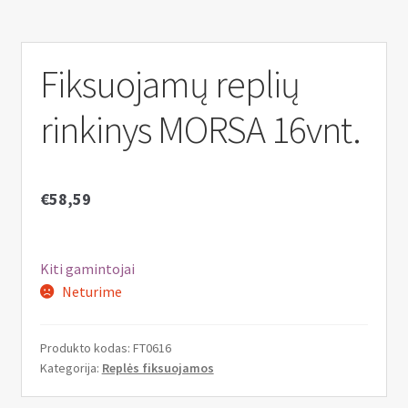
n
u
Fiksuojamų replių
rinkinys MORSA 16vnt.
€
58,59
Kiti gamintojai
Neturime
Produkto kodas:
FT0616
Kategorija:
Replės fiksuojamos