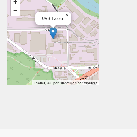
+
−
×
UAB Tydora
Leaflet
, ©
OpenStreetMap
contributors