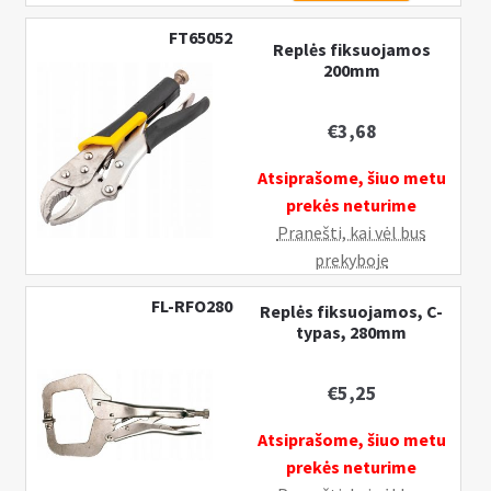
rinkinys
FT65052
Replės fiksuojamos
MORSA
200mm
4vnt.
€
3,68
Atsiprašome, šiuo metu
prekės neturime
Pranešti, kai vėl bus
prekyboje
FL-RFO280
Replės fiksuojamos, C-
typas, 280mm
€
5,25
Atsiprašome, šiuo metu
prekės neturime