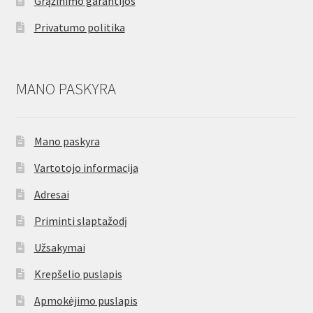
Grąžinimo garantijos
Privatumo politika
MANO PASKYRA
Mano paskyra
Vartotojo informacija
Adresai
Priminti slaptažodį
Užsakymai
Krepšelio puslapis
Apmokėjimo puslapis