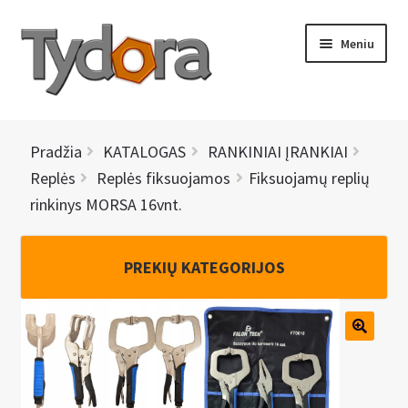
Pereiti
Pereiti
Meniu
prie
prie
meniu
turinio
PRADINIS
Pradžia
KATALOGAS
RANKINIAI ĮRANKIAI
KATALOGAS
Replės
Replės fiksuojamos
Fiksuojamų replių
rinkinys MORSA 16vnt.
NAUJIENOS
AKCIJOS
PREKIŲ KATEGORIJOS
BRENDAI
I
KONTAKTAI
š
s