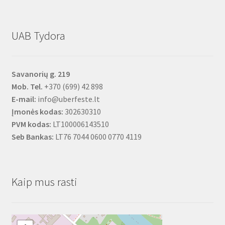
UAB Tydora
Savanorių g. 219
Mob. Tel.
+370 (699) 42 898
E-mail:
info@uberfeste.lt
Įmonės kodas:
302630310
PVM kodas:
LT100006143510
Seb Bankas:
LT76 7044 0600 0770 4119
Kaip mus rasti